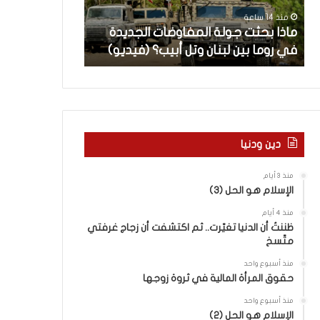
ث
م
منذ 14 ساعة
منذ 15 ساعة
ت
ا
ن
ماذا بحثت جولة المفاوضات الجديدة
5 اقتحامات لآ
ج
ت
في روما بين لبنان وتل أبيب؟ (فيديو)
العام.. ماذا تقو
و
ل
ل
آ
ة
خ
ا
ر
ل
م
م
ع
ف
ا
دين ودنيا
ا
ق
و
ل
منذ 3 أيام
ض
ه
الإسلام هو الحل (3)
ا
ا
منذ 4 أيام
ت
ب
ظننتُ أن الدنيا تغيّرت.. ثم اكتشفت أن زجاج غرفتي
ا
ا
متّسخ
ل
ل
ج
ق
منذ أسبوع واحد
د
د
حقوق المرأة المالية في ثروة زوجها
ي
س
منذ أسبوع واحد
د
ه
الإسلام هو الحل (2)