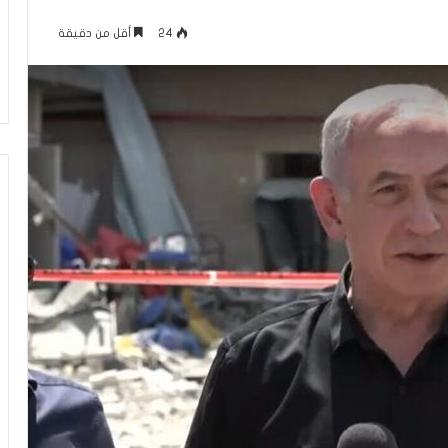
م
منذ 13 ساعة
ا
24
أقل من دقيقة
عاقلها بالقدس هذا
الإعلام الغربي والرواية الفلسطينية بي
ل
أونروا؟ (فيديو)
التغييب والمواجهة
غ
ر
ب
ي
و
ا
ل
ر
و
ا
ي
ة
ا
ل
ف
ل
س
ط