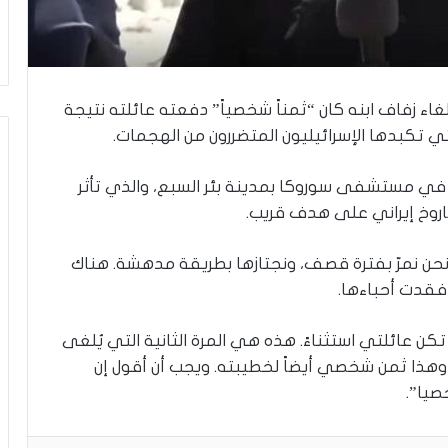
ي
ن
ي
ة
ب
ي
إلغاء زفاف ابنه كان “ثمناً شخصياً” دفعته عائلته نتيجة
ن
لتي تكبدها الإسرائيليون المتضررون من الهجمات.
ا
ل
في مستشفى سوروكا بمدينة بئر السبع، والذي تأثر
ت
وخ إيراني على هدف قريب.
غ
ي
ي
. نحن نمرّ بفترة قصف، ونجتازها بطريقة مدهشة. هناك
ب
 فقدت أحباءها.
و
ا
ل
كن عائلتي استثناءً. هذه هي المرة الثانية التي يُلغى
م
 وهذا ثمن شخصي أيضاً لخطيبته. ويجب أن أقول إن
و
صيا”.
ا
ج
ه