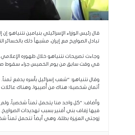
ذ
ا
ا
ل
ع
ا
قال رئيس الوزراء الإسرائيلي بنيامين نتنياهو إن 
م
تبادل الصواريخ مع إيران، مشبهاً ذلك بالخسائر ا
.
.
وجاءت تصريحات نتنياهو خلال ظهوره الإعلامي 
م
في وقت سابق من يوم الخميس جراء سقوط صار
ا
ذ
ا
وقال نتنياهو: “شعب إسرائيل بأسره يدفع ثمناً
ت
أثمان شخصية؛ هناك من أُصيبوا، وهناك عائلات
ق
و
ل
وأضاف: “كل واحد منا يتحمل ثمناً شخصياً، ولم ت
ا
فيها زفاف بني أفنير بسبب تهديدات الصواريخ.
ل
زوجتي العزيزة بطلة، وهي أيضاً تتحمل ثمناً شخ
أ
و
ن