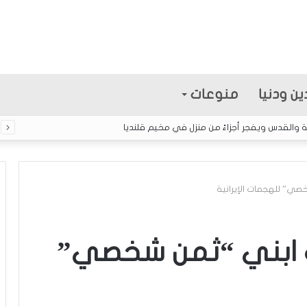
ين ودنيا
منوعات
خصي” للهجمات الإيرانية
ا
ل
اف ابني “ثمن شخصي”
إ
ع
ل
ا