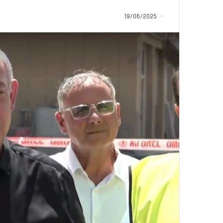
م
منذ 15 ساعة
ا
19/06/2025
5 اقتحامات لآخر م
ت
العام.. ماذا تقول ال
ل
آ
خ
ر
م
ع
ا
ق
ل
ه
ا
ب
ا
ل
ق
د
س
ه