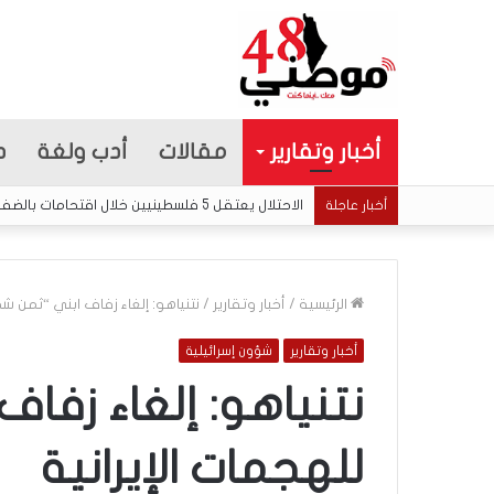
أخبار وتقارير
مقالات
أدب ولغة
د
الاحتلال يعتقل 5 فلسطينيين خلال اقتحامات بالضفة والقدس ويفجر أجزاءً من منزل في مخيم قلنديا
أخبار عاجلة
الرئيسية
/
أخبار وتقارير
/
نتنياهو: إلغاء زفاف ابني “ثمن ش
أخبار وتقارير
شؤون إسرائيلية
5
ا
نتنياهو: إلغاء زف
ق
ت
للهجمات الإيرانية
ح
ا