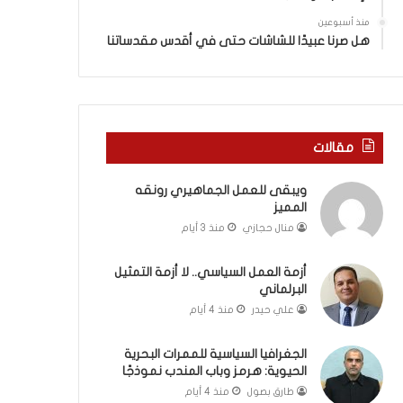
ة
ذ
ف
ا
منذ أسبوعين
ي
ا
هل صرنا عبيدًا للشاشات حتى في أقدس مقدساتنا
ر
ل
و
ع
م
ا
ا
م
ب
.
مقالات
ي
.
ن
م
ويبقى للعمل الجماهيري رونقه
ل
ا
المميز
ب
ذ
ن
ا
منال حجازي
منذ 3 أيام
ا
ت
ن
ق
أزمة العمل السياسي.. لا أزمة التمثيل
و
و
البرلماني
ت
ل
علي حيدر
منذ 4 أيام
ل
ا
أ
ل
الجغرافيا السياسية للممرات البحرية
ب
أ
الحيوية: هرمز وباب المندب نموذجًا
ي
و
طارق بصول
منذ 4 أيام
ب
ن