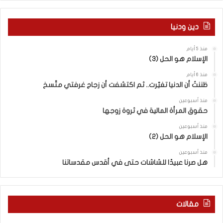
ن
م
ع
دين ودنيا
إ
س
منذ 5 أيام
ر
الإسلام هو الحل (3)
ا
ئ
منذ 6 أيام
ي
ظننتُ أن الدنيا تغيّرت.. ثم اكتشفت أن زجاج غرفتي متّسخ
ل
منذ أسبوعين
“
حقوق المرأة المالية في ثروة زوجها
و
ل
منذ أسبوعين
د
الإسلام هو الحل (2)
ز
منذ أسبوعين
ن
هل صرنا عبيدًا للشاشات حتى في أقدس مقدساتنا
ا
”
م
ن
مقالات
“
ن