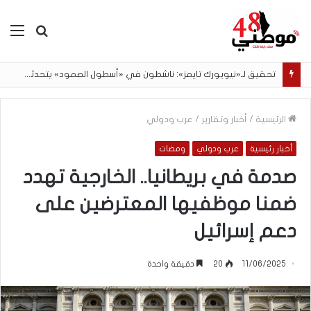
بحث
الق
عن
تحقيق لـ«نيويورك تايمز»: ناشطون في «أسطول الصمود» يتحدثون عن انتهاكات خلال الاحتجاز الإسرائيلي
الرئيسية
/
أخبار وتقارير
/
عرب ودولي
أخبار رئيسية
عرب ودولي
ومضات
صدمة في بريطانيا.. الخارجية تهدد
ضمنا موظفيها المعترضين على
دعم إسرائيل
11/06/2025
20
دقيقة واحدة