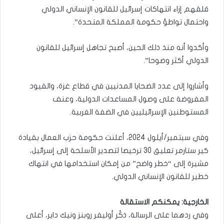
قلقهم إزاء انتهاكات إسرائيل للقانون الإنساني الدولي
واحتمال تواطؤ حكومة المملكة المتحدة”.
وأكدوا أنه منذ ذلك الحين، أصبح تجاهل إسرائيل للقانون
الدولي أكثر وضوحا”.
وأشاروا إلى عدد الضحايا المدنيين في قطاع غزة، والقيود
المفروضة على وصول المساعدات الدولية، وعنف
المستوطنين الإسرائيليين في الضفة الغربية.
وفي سبتمبر/أيلول 2024، أعلنت حكومة حزب العمال بقيادة
كير ستارمر تعليق 30 ترخيصا لتصدير الأسلحة إلى إسرائيل،
مشيرة إلى “خطر واضح” من إمكان استخدامها في انتهاك
خطير للقانون الإنساني الدولي.
الخارجية: يمكنكم الاستقالة
وفي ردهما على الرسالة، ذكّر أوليفر روبنز ونيك داير، أعلى