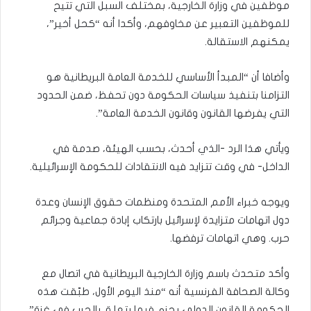
موظفين في وزارة الخارجية، بمختلف السبل التي تتيح
للموظفين التعبير عن مخاوفهم، وأكدا أنه “كحل أخير”،
يمكنهم الاستقالة.
وأضافا أن “المبدأ الأساسي للخدمة العامة البريطانية هو
التزامنا بتنفيذ سياسات الحكومة دون تحفظ، ضمن الحدود
التي يفرضها القانون وقانون الخدمة العامة”.
ويأتي هذا الرد -الذي أحدث، بحسب الهيئة، صدمة في
الداخل- في وقت تتزايد فيه الانتقادات للحكومة الإسرائيلية.
ويوجه خبراء الأمم المتحدة ومنظمات حقوق الإنسان وعدة
دول اتهامات متزايدة لإسرائيل بارتكاب إبادة جماعية وجرائم
حرب. وهي اتهامات ترفضها.
وأكد متحدث باسم وزارة الخارجية البريطانية في اتصال مع
وكالة الصحافة الفرنسية أنه “منذ اليوم الأول، طبّقت هذه
الحكومة القانون الدولي بحزم فيما يتعلق بالحرب في غزة”.