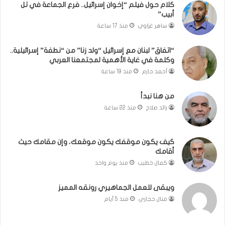
كلام حول فيلم “إخوان إسرائيل.. فرع الجماعة في تل
ط
أبيب”
ف
ساهر غزاوي
منذ 17 ساعة
ة
”
إ
“اتفاق” لبنان مع إسرائيل “ولد زنا” من “نطفة” إسرائيلية..
وكلمة في غاية الأهمية لمجتمعنا العربي
س
ر
أحمد حازم
منذ 19 ساعة
ا
ئ
من هنا نبدأ
ي
رائد صلاح
منذ 22 ساعة
ل
ي
ة
كيف يكون موقفك يكون موقعك، وإن مقامك حيث
.
أقامك
.
كمال خطيب
منذ يوم واحد
و
ك
ل
ويبقى للعمل الجماهيري رونقه المميز
م
منال حجازي
منذ 5 أيام
ة
ف