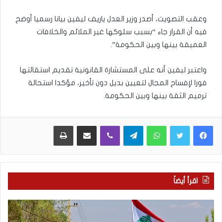
وعقب التصويت، أصدر وزير العدل ياريف ليفين بيانا رسميا أوضح
فيه أن القرار جاء “بسبب سلوكها غير الملائم والخلافات
العميقة بينها وبين الحكومة”.
واعتبر ليفين أنه على المستشارة القانونية تقديم استقالتها
فورا لإفساح المجال لتعيين بديل دون تأخير، مؤكدا استحالة
ترميم الثقة بينها وبين الحكومة.
WhatsApp
Telegram
Viber
مشاركة عبر البريد
طباعة
اقرأ أيضاً
م
5
ا
ا