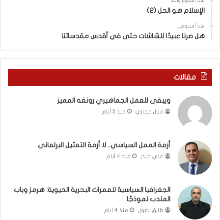
ج
ق
منذ أسبوع واحد
د
الإسلام هو الحل (2)
د
ي
س
منذ أسبوعين
د
ه
هل صرنا عبيدًا للشاشات حتى في أقدس مقدساتنا
ة
ذ
ف
ا
ي
ا
ر
ل
مقالات
و
ع
م
ا
ويبقى للعمل الجماهيري رونقه المميز
ا
م
منال حجازي
منذ 3 أيام
ب
.
ي
.
ن
م
ل
ا
أزمة العمل السياسي.. لا أزمة التمثيل البرلماني
ب
ذ
علي حيدر
منذ 4 أيام
ن
ا
ا
ت
ن
ق
الجغرافيا السياسية للممرات البحرية الحيوية: هرمز وباب
و
و
المندب نموذجًا
ت
ل
طارق بصول
منذ 4 أيام
ل
ا