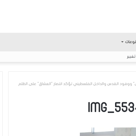
وعات
ى" ووفود القدس والداخل الفلسطيني تؤكد انتصار "العشاق" على الظلم
م
IMG_553
ع
ر
ك
ة
ا
لمثابرة.. الفتى