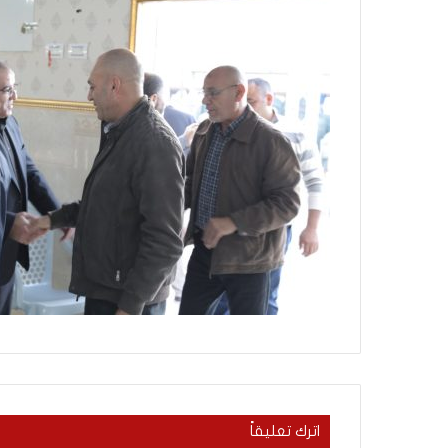
س
سليم أبو أحمد من ا
ن
القرآن الكريم: رحلة
و
وربطتني بكتاب الله
ا
ت
م
ن
ا
ل
م
ث
ا
ب
ر
ة
.
.
ا
ل
ف
ت
اترك تعليقاً