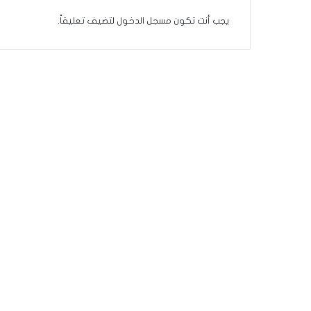
ى
س
يجب أنت تكون
مسجل الدخول
لتضيف تعليقاً.
ل
ي
م
أ
ب
و
أ
ح
م
د
م
ن
ا
ل
ر
ي
ن
ة
ي
ت