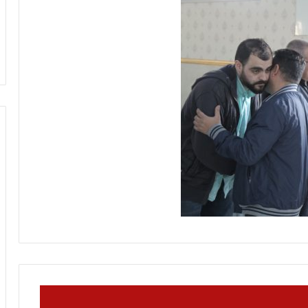
ل
لرينة يتمّ حفظ
منذ ساعتين
و
 غيّرت حياتي
معركة الوعي (296) بين التعايش مع
ع
الواقع وبين تغيير
ي
(
2
9
6
)
ب
ي
ن
ا
ل
ت
ع
ا
ي
ش
م
ع