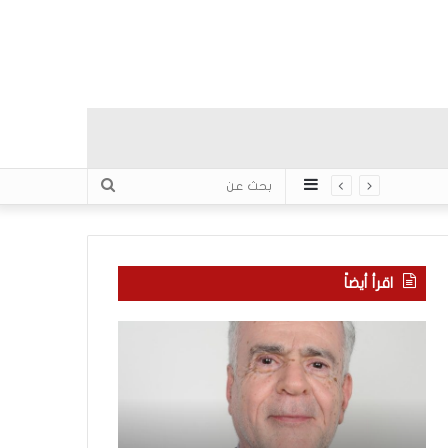
عمود
بحث
جانبي
عن
اقرأ أيضاً
ا
ب
ل
ع
ع
د
ر
س
ب
ب
منذ 6 ساعات
يّ
ع
بعد سبع سنوات 