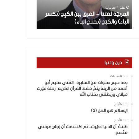
ة
س
سليم أبو أحمد 
منذ 4 ساعات
ل
ن
العربيّة لغتنا – الفرق بين الكَبِدِ (بكسر
القرآن الكريم: 
غ
و
الباء) والكَبَدِ (بفتح الباء)
وربطتني بكتاب 
ت
ا
ن
ت
ا
م
–
ن
ا
ا
ل
ل
ف
م
دين ودنيا
ر
ث
ق
ا
منذ 6 ساعات
ب
ب
بعد سبع سنوات من المثابرة.. الفتى سليم أبو
ي
ر
أحمد من الرينة يتمّ حفظ القرآن الكريم: رحلة غيّرت
ن
ة
حياتي وربطتني بكتاب الله
ا
.
منذ 5 أيام
ل
.
الإسلام هو الحل (3)
كَ
ا
بِ
ل
منذ 6 أيام
دِ
ظننتُ أن الدنيا تغيّرت.. ثم اكتشفت أن زجاج غرفتي
ف
متّسخ
(
ت