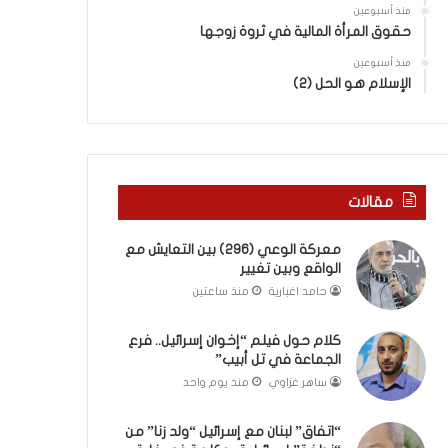
ب
ى
منذ أسبوعين
ك
س
حقوق المرأة المالية في ثروة زوجها
س
ل
ر
منذ أسبوعين
ي
الإسلام هو الحل (2)
ا
م
ل
أ
ب
ب
ا
و
ء
أ
)
ح
مقالات
و
م
ا
د
معركة الوعي (296) بين التعايش مع
ل
م
الواقع وبين تغيير
كَ
ن
حامد اغبارية
منذ ساعتين
بَ
ا
دِ
ل
(
ر
كلام حول فيلم “إخوان إسرائيل.. فرع
ب
الجماعة في تل أبيب”
ي
ف
ن
ساهر غزاوي
منذ يوم واحد
ت
ة
ح
ي
“اتفاق” لبنان مع إسرائيل “ولد زنا” من
ا
ت