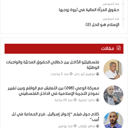
ش
بِ
منذ أسبوعين
حقوق المرأة المالية في ثروة زوجها
م
دِ
ع
(
منذ أسبوعين
ا
ب
الإسلام هو الحل (2)
ل
ك
و
س
ا
ر
ق
ا
مقالات
ع
ل
و
ب
فلسطينيّو الدّاخل بين خطابَي الحقوق المدنيّة والواجبات
ب
ا
الوطنيّة
ي
ء
ابراهيم أبو جابر
منذ 5 ساعات
ن
)
ت
و
معركة الوعي (296) بين التعايش مع الواقع وبين تغيير
غ
ا
نموذج التجربة الإسلامية في الداخل الفلسطيني
ي
ل
ي
كَ
حامد اغبارية
منذ 23 ساعة
ر
بَ
ن
دِ
كلام حول فيلم “إخوان إسرائيل.. فرع الجماعة في تل
م
(
أبيب”
و
ب
ساهر غزاوي
منذ يومين