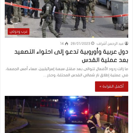
عرب ودولي
عبد الرحمن أشراف
28/01/2023
14
دول عربية وأوروبية تدعو إلى احتواء التصعيد
بعد عملية القدس
ما زالت ردود الأفعال تتوالى بعد مقتل سبعة إسرائيليين، مساء أمس الجمعة،
في عملية إطلاق نار شمالي القدس المحتلة، وحذر…
أكمل القراءة »