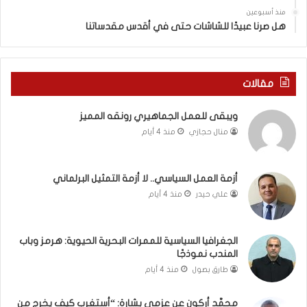
ي
س
منذ أسبوعين
د
ه
هل صرنا عبيدًا للشاشات حتى في أقدس مقدساتنا
ة
ذ
ف
ا
ي
ا
ر
ل
مقالات
و
ع
م
ا
ويبقى للعمل الجماهيري رونقه المميز
ا
م
منال حجازي
منذ 4 أيام
ب
.
ي
.
ن
م
ل
ا
أزمة العمل السياسي.. لا أزمة التمثيل البرلماني
ب
ذ
علي حيدر
منذ 4 أيام
ن
ا
ا
ت
ن
ق
الجغرافيا السياسية للممرات البحرية الحيوية: هرمز وباب
و
و
المندب نموذجًا
ت
ل
طارق بصول
منذ 4 أيام
ل
ا
أ
ل
محمَّد أركون عن عزمي بشارة: “أستغرب كيف يخرج من
ب
أ