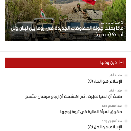
ب
ح
ح
ا
ث
م
ت
ا
منذ يوم واحد
ماذا بحثت جولة المفاوضات الجديدة في روما بين لبنان وتل
ج
ت
أبيب؟ (فيديو)
ا
و
ل
ل
آ
ة
خ
ا
ر
ل
م
دين ودنيا
م
ع
ف
ا
منذ 4 أيام
ا
ق
الإسلام هو الحل (3)
و
ل
ض
ه
منذ 4 أيام
ا
ا
ظننتُ أن الدنيا تغيّرت.. ثم اكتشفت أن زجاج غرفتي متّسخ
ت
ب
منذ أسبوع واحد
ا
ا
حقوق المرأة المالية في ثروة زوجها
ل
ل
ج
ق
منذ أسبوع واحد
د
الإسلام هو الحل (2)
د