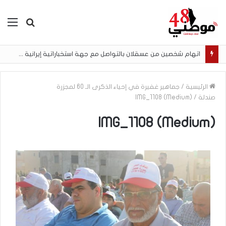
بحث
الق
عن
اتهام شخصين من عسقلان بالتواصل مع جهة استخباراتية إيرانية وتنفيذ مهام تصوير مقابل أموال رقمية
الرئيسية
/
جماهير غفيرة في إحياء الذكرى الـ 60 لمجزرة
صندلة
/
IMG_1108 (Medium)
IMG_1108 (Medium)