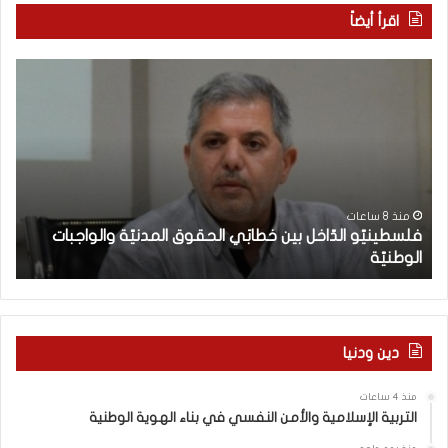
اقرأ أيضاً
ف
م
ل
ع
س
ر
ط
ك
ي
ة
ن
ا
يّ
ل
و
و
منذ 8 ساعات
فلسطينيّو الدّاخل بين خطابَي الحقوق المدنيّة والواجبات
ا
ع
الوطنيّة
ن
ل
ي
دّ
(
ا
2
خ
9
ل
6
دين ودنيا
ب
)
ي
ب
منذ 4 ساعات
ن
ي
التربية الإسلامية والأمن النفسي في بناء الهوية الوطنية
خ
ن
ط
ا