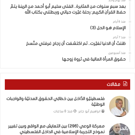
منذ يوم واحد
ا
ل
بعد سبع سنوات من المثابرة.. الفتى سليم أبو أحمد من الرينة يتمّ
حفظ القرآن الكريم: رحلة غيّرت حياتي وربطتني بكتاب الله
بَ
ت
ي
ع
منذ 6 أيام
ا
ا
الإسلام هو الحل (3)
ل
ي
ح
ش
منذ 7 أيام
ظننتُ أن الدنيا تغيّرت.. ثم اكتشفت أن زجاج غرفتي متّسخ
ق
م
و
ع
منذ أسبوعين
ق
ا
حقوق المرأة المالية في ثروة زوجها
ا
ل
ل
و
م
ا
د
ق
مقالات
ن
ع
يّ
و
فلسطينيّو الدّاخل بين خطابَي الحقوق المدنيّة والواجبات
ة
ب
الوطنيّة
و
ي
ابراهيم أبو جابر
منذ 8 ساعات
ا
ن
ل
ت
معركة الوعي (296) بين التعايش مع الواقع وبين تغيير
و
غ
نموذج التجربة الإسلامية في الداخل الفلسطيني
ا
ي