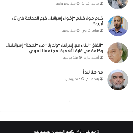
ج
ي
حامد اغبارية
منذ يوم واحد
ب
ر
ا
ن
كلام حول فيلم “إخوان إسرائيل.. فرع الجماعة في تل
ت
م
أبيب”
ا
و
ساهر غزاوي
منذ يومين
ل
ذ
و
ج
“اتفاق” لبنان مع إسرائيل “ولد زنا” من “نطفة” إسرائيلية..
ط
ا
وكلمة في غاية الأهمية لمجتمعنا العربي
ن
ل
أحمد حازم
منذ يومين
يّ
ت
ة
ج
من هنا نبدأ
ر
ب
رائد صلاح
منذ يومين
ة
ا
ل
ا
ا
إ
ل
ل
س
ل
ص
ص
ا
ف
ف
م
© موطني 48 | كافة الحقوق محفوظة