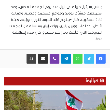
وتشن إسرائيل حربا على إيران منذ يوم الجمعة الماضي، وقد
استهدفت منشآت نووية ومواقع عسكرية ومدنية، واغتالت
قادة عسكريين كبارا -بينهم قائد الحرس الثوري ورئيس هيئة
الأركان- وعلماء نوويين بارزين، وردّت إيران بسلسلة من الهجمات
الصاروخية التي خلّفت دمارا غير مسبوق في مدن إسرائيلية
عدة.
WhatsApp
Telegram
Viber
مشاركة عبر البريد
طباعة
اقرأ أيضاً
م
5
ا
ا
ذ
ق
ا
ت