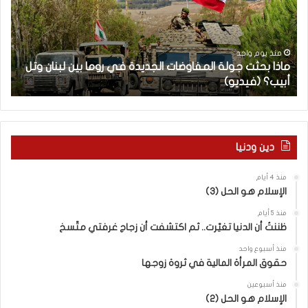
ب
ح
ح
ا
ث
م
ت
ا
منذ يوم واحد
ماذا بحثت جولة المفاوضات الجديدة في روما بين لبنان وتل
ج
ت
أبيب؟ (فيديو)
ا
و
ل
ل
آ
ة
خ
ا
ر
ل
م
دين ودنيا
م
ع
ف
ا
منذ 4 أيام
ا
ق
الإسلام هو الحل (3)
و
ل
ض
ه
منذ 5 أيام
ا
ا
ظننتُ أن الدنيا تغيّرت.. ثم اكتشفت أن زجاج غرفتي متّسخ
ت
ب
منذ أسبوع واحد
ا
ا
حقوق المرأة المالية في ثروة زوجها
ل
ل
ج
ق
منذ أسبوعين
د
الإسلام هو الحل (2)
د