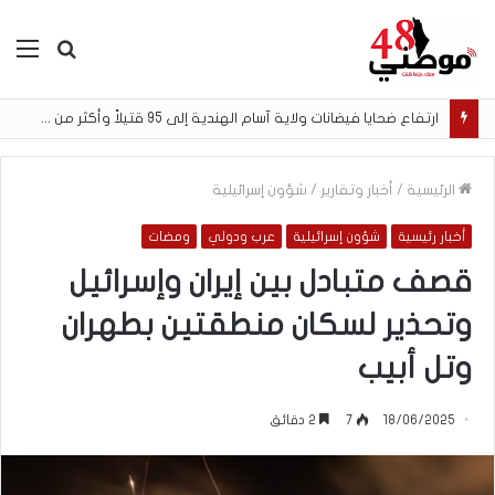
بحث
الق
عن
ارتفاع ضحايا فيضانات ولاية آسام الهندية إلى 95 قتيلاً وأكثر من 200 ألف متضرر
الرئيسية
/
أخبار وتقارير
/
شؤون إسرائيلية
أخبار رئيسية
شؤون إسرائيلية
عرب ودولي
ومضات
قصف متبادل بين إيران وإسرائيل
وتحذير لسكان منطقتين بطهران
وتل أبيب
18/06/2025
7
2 دقائق