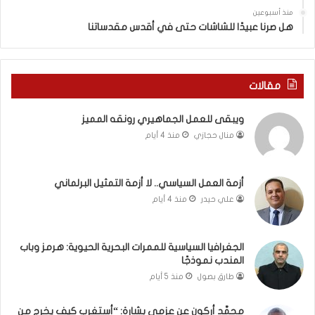
ي
س
منذ أسبوعين
د
ه
هل صرنا عبيدًا للشاشات حتى في أقدس مقدساتنا
ة
ذ
ف
ا
ي
ا
ر
ل
مقالات
و
ع
م
ا
ويبقى للعمل الجماهيري رونقه المميز
ا
م
منال حجازي
منذ 4 أيام
ب
.
ي
.
ن
م
ل
ا
أزمة العمل السياسي.. لا أزمة التمثيل البرلماني
ب
ذ
علي حيدر
منذ 4 أيام
ن
ا
ا
ت
ن
ق
الجغرافيا السياسية للممرات البحرية الحيوية: هرمز وباب
و
و
المندب نموذجًا
ت
ل
طارق بصول
منذ 5 أيام
ل
ا
أ
ل
محمَّد أركون عن عزمي بشارة: “أستغرب كيف يخرج من
ب
أ