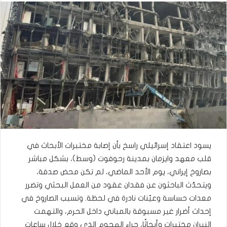
يسود اعتقاد إسرائيلي راسخ بأن إصابة مختبرات الأبحاث في
قلب معهد وايزمان بمدينة رحوفوت (وسط)، بشكل مباشر
بصاروخ إيراني، يوم الأحد الماضي، لم تكن محض صدفة،
ويتحدّث الباحثون عن فقدان عقود من العمل البحثي وتضرر
معدات حساسة وعيّنات نادرة في لحظة. وتسبب الصاروخ في
إحداث أضرار غير مسبوقة بالمباني داخل الحرم، والتهمت
النيران مختبرات وأبحاثًا، جراء الهجوم الذي وقع خلال ساعات