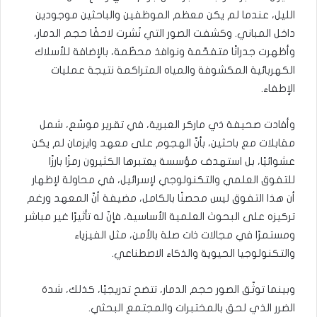
الليل، عندما لم يكن معظم الموظفين والباحثين موجودين
داخل المباني. وكشفت الصور التي نُشرت لاحقًا حجم الدمار،
وأظهرت جدرانًا متفحّمة ونوافذ محطّمة، بالإضافة للأسلاك
الكهربائية المكشوفة والمياه المتراكمة نتيجة عمليات
الإطفاء.
وأفادت صحيفة ذي ماركر العبرية، في تقرير موسّع، شمل
مقابلات مع باحثين، بأنّ الهجوم على معهد وايزمان لم يكن
عشوائيًا، بل استهدف مؤسسة يعتبرها الكثيرون رمزًا بارزًا
للتفوق العلمي والتكنولوجي لإسرائيل، في محاولة لإظهار
أن هذا التفوق ليس محصنًا بالكامل، مضيفة أنّ المعهد ورغم
تركيزه على البحوث العلمية الأساسية، فإنّ له تأثيرًا غير مباشر
ومستمرًا في مجالات ذات صلة بالأمن، مثل الفيزياء
والتكنولوجيا الحيوية والذكاء الاصطناعي.
وبينما توثّق الصور حجم الدمار، تتضح تدريجيًا، كذلك، شدة
الضرر الذي لحق بالمختبرات والمجتمع البحثي.