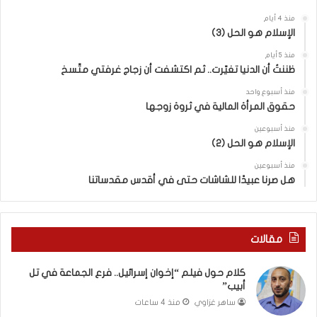
س
منذ 4 أيام
ر
الإسلام هو الحل (3)
ا
ئ
منذ 5 أيام
ي
ظننتُ أن الدنيا تغيّرت.. ثم اكتشفت أن زجاج غرفتي متّسخ
ل
منذ أسبوع واحد
“
حقوق المرأة المالية في ثروة زوجها
و
ل
منذ أسبوعين
د
الإسلام هو الحل (2)
ز
منذ أسبوعين
ن
هل صرنا عبيدًا للشاشات حتى في أقدس مقدساتنا
ا
”
م
ن
مقالات
“
ن
كلام حول فيلم “إخوان إسرائيل.. فرع الجماعة في تل
ط
أبيب”
ف
ساهر غزاوي
منذ 4 ساعات
ة