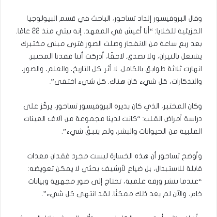
وقال البروفيسور إلداد تساحور، الباحث في قسم البيولوجيا
الجزيئية للخلايا: “أنا أعيش في المعهد. إنه بيتي منذ 22 عامًا.
بعد ربع ساعة من الانفجار وصلت الصور فترى مبنى مختبرك
يشتعل بالنيران، ولا تصدق. لاحقًا، أدركت أننا فقدنا المختبر.
انهارت ثلاثة طوابق بالكامل. لا أثر. كل التاريخ، والعلم، والصور،
والتذكارات، كل شيء كان هناك. كل شيء اختفى”.
وكان المختبر، الذي كان يديره البروفيسور تساحور، يركّز على
دراسة أمراض القلب: “كانت لدينا مجموعة من آلاف العينات
القلبية من الحيوانات والبشر، ولم يتبقَّ شيء”.
وأوضح تساحور أن هذه الخسارة ليست مجرد فقدان معدات
قابلة للاستبدال، بل ضياع لأرشيف بحثي لا يمكن تعويضه:
“عندما تنشر ورقة علمية، تحتاج إلى صور مجهرية وبيانات
خام، والآن لم يعد ذلك ممكنًا. لقد انتهى كل شيء”.