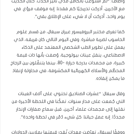
وأضاف: “لم أستوعب بالكامل مدى تأثير الحدث. خلال الحديث
مع الآخرين، أدركت تدريجيًا كم فقدنا. إنه موقف مروّع. في
يوم واحد، أدركت أن لا شيء على الإطلاق بقي”.
كما تعرض مختبر البروفيسور عيران سيغال، من قسم علوم
الحاسوب لضربة مباشرة. وفي اليوم التالي كان فريقه، الذي
يعمل على تطوير الطب الشخصي المعتمد على الذكاء
الاصطناعي، ينقل عينات بيولوجية، وُصفت بأنها ذات قيمة
كبيرة، من مجمدات بدرجة حرارة -80، بينما يتنقّلون بين الزجاج
المحطّم والأسلاك الكهربائية المكشوفة، في محاولة لإنقاذ
ما يمكن إنقاذه.
وقال سيغال: “عشرات الصناديق تحتوي على آلاف العينات
التي جُمعت على مدار سنوات. تمكّنا في اللحظة الأخيرة من
نقلها إلى مجمدات علماء آخرين، قبل سماع صفارات الإنذار
مجددًا. إنه عمل حياتنا. كل شيء دُمّر في لحظة واحدة”.
ووفقًا لسيغال، تعرّضت معدات تُقدر قيمتها بملايين الدولارات