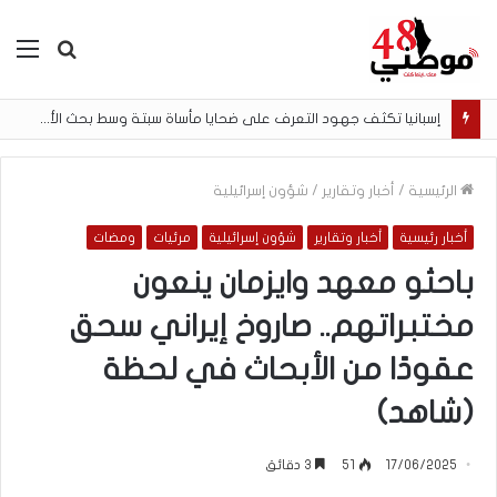
بحث
الق
عن
إسبانيا تكثف جهود التعرف على ضحايا مأساة سبتة وسط بحث الأسر عن المفقودين
الرئيسية
/
أخبار وتقارير
/
شؤون إسرائيلية
أخبار رئيسية
أخبار وتقارير
شؤون إسرائيلية
مرئيات
ومضات
باحثو معهد وايزمان ينعون
مختبراتهم.. صاروخ إيراني سحق
عقودًا من الأبحاث في لحظة
(شاهد)
17/06/2025
51
3 دقائق