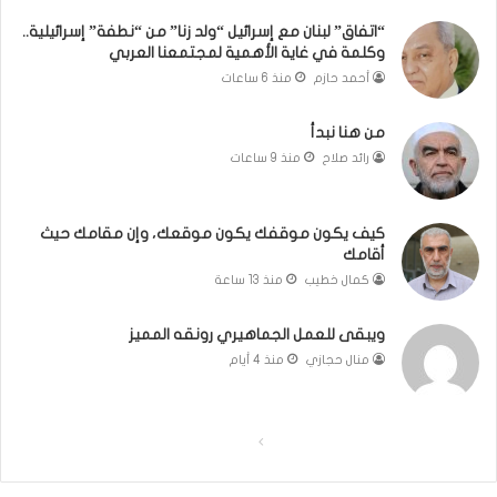
”
إ
“اتفاق” لبنان مع إسرائيل “ولد زنا” من “نطفة” إسرائيلية..
وكلمة في غاية الأهمية لمجتمعنا العربي
س
ر
أحمد حازم
منذ 6 ساعات
ا
ئ
من هنا نبدأ
ي
رائد صلاح
منذ 9 ساعات
ل
ي
ة
كيف يكون موقفك يكون موقعك، وإن مقامك حيث
.
أقامك
.
كمال خطيب
منذ 13 ساعة
و
ك
ل
ويبقى للعمل الجماهيري رونقه المميز
م
منال حجازي
منذ 4 أيام
ة
ف
ي
ا
ا
غ
ا
ل
ل
ي