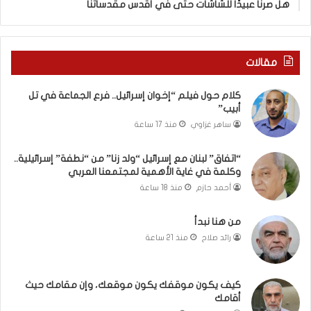
هل صرنا عبيدًا للشاشات حتى في أقدس مقدساتنا
ا
”
م
ن
مقالات
“
ن
كلام حول فيلم “إخوان إسرائيل.. فرع الجماعة في تل
ط
أبيب”
ف
ساهر غزاوي
منذ 17 ساعة
ة
”
إ
“اتفاق” لبنان مع إسرائيل “ولد زنا” من “نطفة” إسرائيلية..
وكلمة في غاية الأهمية لمجتمعنا العربي
س
ر
أحمد حازم
منذ 18 ساعة
ا
ئ
من هنا نبدأ
ي
رائد صلاح
منذ 21 ساعة
ل
ي
ة
كيف يكون موقفك يكون موقعك، وإن مقامك حيث
.
أقامك
.