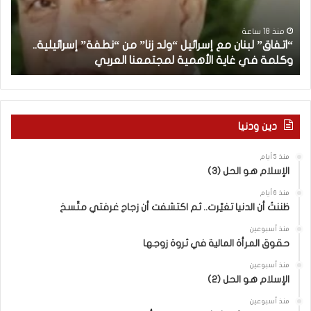
ق
ن
”
ب
ل
د
منذ 18 ساعة
“اتفاق” لبنان مع إسرائيل “ولد زنا” من “نطفة” إسرائيلية..
ب
أ
وكلمة في غاية الأهمية لمجتمعنا العربي
م
ن
ا
ن
م
ع
دين ودنيا
إ
س
منذ 5 أيام
ر
الإسلام هو الحل (3)
ا
ئ
منذ 6 أيام
ي
ظننتُ أن الدنيا تغيّرت.. ثم اكتشفت أن زجاج غرفتي متّسخ
ل
منذ أسبوعين
“
حقوق المرأة المالية في ثروة زوجها
و
ل
منذ أسبوعين
د
الإسلام هو الحل (2)
ز
منذ أسبوعين
ن