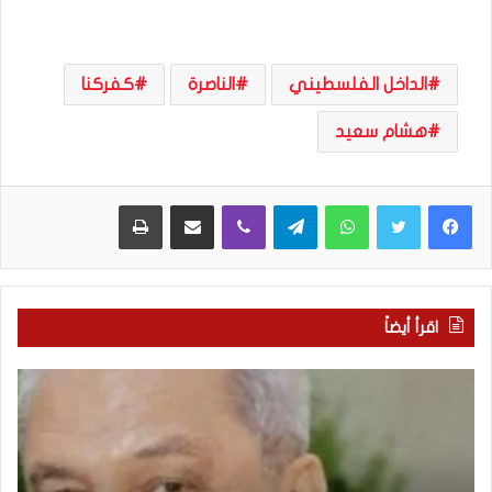
الداخل الفلسطيني
الناصرة
كفركنا
هشام سعيد
WhatsApp
Telegram
Viber
مشاركة عبر البريد
طباعة
اقرأ أيضاً
“
م
ا
ن
ت
ه
ف
ن
ا
ا