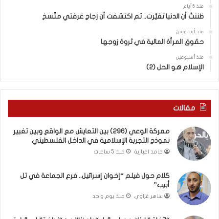
ا
.
منذ 6 أيام
ل
.
ظننتُ أن الدنيا تغيّرت.. ثم اكتشفت أن زجاج غرفتي متّسخ
كَ
ا
بِ
ل
منذ أسبوعين
حقوق المرأة المالية في ثروة زوجها
دِ
ف
(
ت
منذ أسبوعين
ب
ى
الإسلام هو الحل (2)
ك
س
س
ل
ر
ي
ا
م
مقالات
ل
أ
ب
ب
معركة الوعي (296) بين التعايش مع الواقع وبين تغيير
ا
و
نموذج التجربة الإسلامية في الداخل الفلسطيني
ء
أ
حامد اغبارية
منذ 5 ساعات
)
ح
و
م
كلام حول فيلم “إخوان إسرائيل.. فرع الجماعة في تل
ا
د
أبيب”
ل
م
كَ
ن
ساهر غزاوي
منذ يوم واحد
بَ
ا
دِ
ل