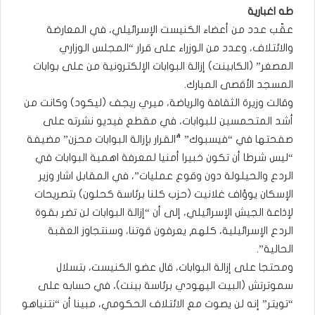
طه اغبارية
عقّب عدد من أعضاء الكنيست الإسرائيلي، في المعارضة
والائتلاف، وعدد من الوزراء على قرار “المجلس الوزاري
المصغر” (الكابينت) إزالة البوابات الإلكترونية من على بوابات
المسجد الأقصى المبارك.
وقالت وزيرة الثقافة والرياضة، ميري ريجف (ليكود) وكانت من
أشد المتحمسين للبوابات، في مقطع فيديو نشرته على
صفحتها في “فيسبوك” “ٌالقرار بإزالة البوابات محزن” مضيفة
“ليس شرطا أن تكون خبيرا أمنيا لمعرفة اهمية البوابات في
الردع والحيلولة دون وقوع عمليات”، في المقابل اشار وزير
الإسكان يوؤاف غلانيت (حزب كلنا برئاسة كحلون) بتصريحات
لإذاعة الجيش الإسرائيلي، إلى أن “إزالة البوابات لن تضر بقوة
الردع الإسرائيلية، كلهم يعرفون قوتنا، وسنتجاوز العقبة
الحالية”.
ومحتجا على إزالة البوابات، قال عضو الكنيست، بتسلال
سموترتش (البيت اليهودي برئاسة بينت)، في حسابه على
“تويتر” إنه لن يصوت مع الائتلاف الحكومي، مبينا أن “نتنياهو