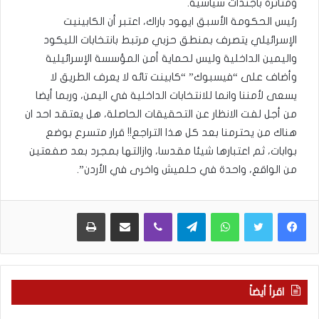
ومتأثرة بأجندات سياسية.
رئيس الحكومة الأسبق ايهود باراك، اعتبر أن الكابينيت
الإسرائيلي يتصرف بمنطق حزبي مرتبط بانتخابات الليكود
واليمين الداخلية وليس لحماية أمن المؤسسة الإسرائيلية
وأضاف على “فيسبوك” “كابينت تائه لا يعرف الطريق لا
يسعى لأمننا وانما للانتخابات الداخلية في اليمن، وربما أيضا
من أجل لفت الانظار عن التحقيقات الحاصلة، هل يعتقد احد ان
هناك من يحترمنا بعد كل هذا التراجع!! قرار متسرع بوضع
بوابات، ثم اعتبارها شيئا مقدسا، وازالتها بمجرد بعد صفعتين
من الواقع، واحدة في حلميش واخرى في الأردن”.
WhatsApp
Telegram
Viber
مشاركة عبر البريد
طباعة
اقرأ أيضاً