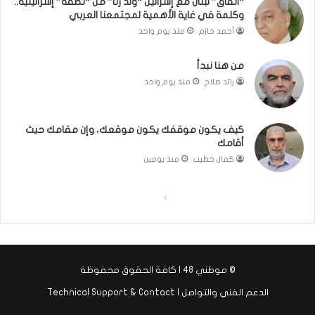
“اتفاق” لبنان مع إسرائيل “ولد زنا” من “نطفة” إسرائيلية..
(
ر
وكلمة في غاية الأهمية لمجتمعنا العربي
ب
ي
أحمد حازم
منذ يوم واحد
ف
ن
ت
ة
من هنا نبدأ
ح
ي
رائد صلاح
منذ يوم واحد
ا
ت
ل
مّ
ب
ح
كيف يكون موقفك يكون موقعك، وإن مقامك حيث
ا
ف
أقامك
ء
ظ
)
ا
كمال خطيب
منذ يومين
ل
ق
ا
ا
ر
ل
ل
آ
ن
ص
ص
ا
ف
ف
ل
© موطني 48 | كافة الحقوق محفوظة
ح
ح
ك
الدعم الفني والتواصل | Technical Support & Contact
ر
ة
ة
ي