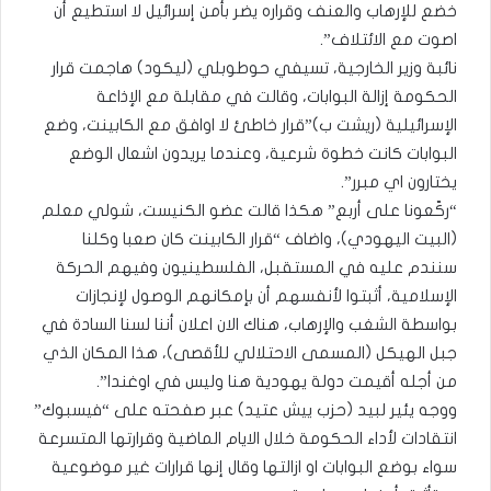
خضع للإرهاب والعنف وقراره يضر بأمن إسرائيل لا استطيع أن
اصوت مع الائتلاف”.
نائبة وزير الخارجية، تسيفي حوطوبلي (ليكود) هاجمت قرار
الحكومة إزالة البوابات، وقالت في مقابلة مع الإذاعة
الإسرائيلية (ريشت ب)”قرار خاطئ لا اوافق مع الكابينت، وضع
البوابات كانت خطوة شرعية، وعندما يريدون اشعال الوضع
يختارون اي مبرر”.
“ركّعونا على أربع” هكذا قالت عضو الكنيست، شولي معلم
(البيت اليهودي)، واضاف “قرار الكابينت كان صعبا وكلنا
سنندم عليه في المستقبل، الفلسطينيون وفيهم الحركة
الإسلامية، أثبتوا لأنفسهم أن بإمكانهم الوصول لإنجازات
بواسطة الشغب والإرهاب، هناك الان اعلان أننا لسنا السادة في
جبل الهيكل (المسمى الاحتلالي للأقصى)، هذا المكان الذي
من أجله أقيمت دولة يهودية هنا وليس في اوغندا”.
ووجه يئير لبيد (حزب ييش عتيد) عبر صفحته على “فيسبوك”
انتقادات لأداء الحكومة خلال الايام الماضية وقرارتها المتسرعة
سواء بوضع البوابات او ازالتها وقال إنها قرارات غير موضوعية