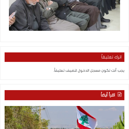
اترك تعليقاً
يجب أنت تكون
مسجل الدخول
لتضيف تعليقاً.
اقرأ أيضاً
م
5
ا
ا
ذ
ق
ا
ت