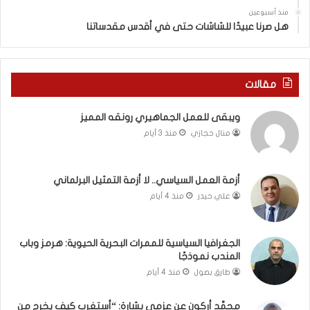
ي
س
منذ أسبوعين
د
ه
هل صرنا عبيدًا للشاشات حتى في أقدس مقدساتنا
ة
ذ
ف
ا
ي
ا
ر
ل
مقالات
و
ع
م
ا
ويبقى للعمل الجماهيري رونقه المميز
ا
م
منال حجازي
منذ 3 أيام
ب
.
ي
.
ن
م
ل
ا
أزمة العمل السياسي.. لا أزمة التمثيل البرلماني
ب
ذ
علي حيدر
منذ 4 أيام
ن
ا
ا
ت
ن
ق
الجغرافيا السياسية للممرات البحرية الحيوية: هرمز وباب
و
و
المندب نموذجًا
ت
ل
طارق بصول
منذ 4 أيام
ل
ا
أ
ل
محمَّد أركون عن عزمي بشارة: “أستغرب كيف يخرج من
ب
أ