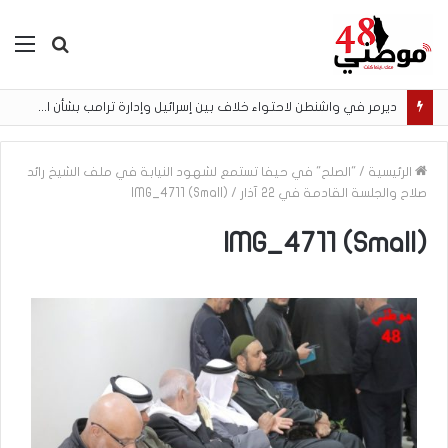
بحث
الق
عن
ديرمر في واشنطن لاحتواء خلاف بين إسرائيل وإدارة ترامب بشأن اتفاق غزة
الرئيسية
/
"الصلح" في حيفا تستمع لشهود النيابة في ملف الشيخ رائد
صلاح والجلسة القادمة في 22 آذار
/
IMG_4711 (Small)
IMG_4711 (Small)