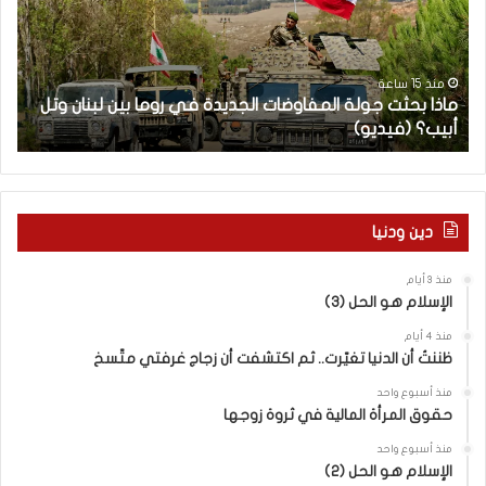
ب
ح
ح
ا
ث
م
ت
ا
منذ 15 ساعة
ماذا بحثت جولة المفاوضات الجديدة في روما بين لبنان وتل
ج
ت
أبيب؟ (فيديو)
ا
و
ل
ل
آ
ة
خ
ا
ر
ل
م
دين ودنيا
م
ع
ف
ا
منذ 3 أيام
ا
ق
الإسلام هو الحل (3)
و
ل
ض
ه
منذ 4 أيام
ا
ا
ظننتُ أن الدنيا تغيّرت.. ثم اكتشفت أن زجاج غرفتي متّسخ
ت
ب
منذ أسبوع واحد
ا
ا
حقوق المرأة المالية في ثروة زوجها
ل
ل
ج
ق
منذ أسبوع واحد
د
الإسلام هو الحل (2)
د