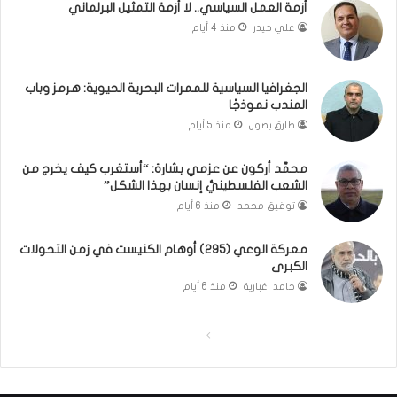
ل
ا
أزمة العمل السياسي.. لا أزمة التمثيل البرلماني
ب
ذ
علي حيدر
منذ 4 أيام
ن
ا
ا
ت
ن
ق
الجغرافيا السياسية للممرات البحرية الحيوية: هرمز وباب
و
و
المندب نموذجًا
ت
ل
طارق بصول
منذ 5 أيام
ل
ا
أ
ل
محمَّد أركون عن عزمي بشارة: “أستغرب كيف يخرج من
ب
أ
الشعب الفلسطينيُّ إنسان بهذا الشكل”
ي
و
توفيق محمد
منذ 6 أيام
ب
ن
؟
ر
(
و
معركة الوعي (295) أوهام الكنيست في زمن التحولات
الكبرى
ف
ا
ي
؟
حامد اغبارية
منذ 6 أيام
د
(
ي
ف
ا
ا
و
ي
)
د
ل
ل
ي
ص
ص
و