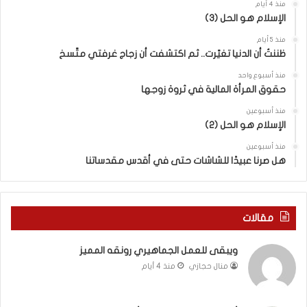
منذ 4 أيام
ا
ق
الإسلام هو الحل (3)
و
ل
ض
ه
منذ 5 أيام
ا
ا
ظننتُ أن الدنيا تغيّرت.. ثم اكتشفت أن زجاج غرفتي متّسخ
ت
ب
منذ أسبوع واحد
ا
ا
حقوق المرأة المالية في ثروة زوجها
ل
ل
ج
ق
منذ أسبوعين
د
الإسلام هو الحل (2)
د
ي
س
منذ أسبوعين
د
ه
هل صرنا عبيدًا للشاشات حتى في أقدس مقدساتنا
ة
ذ
ف
ا
ي
ا
ر
ل
مقالات
و
ع
م
ا
ويبقى للعمل الجماهيري رونقه المميز
ا
م
منال حجازي
منذ 4 أيام
ب
.
ي
.
ن
م