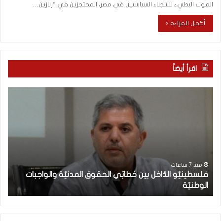
الموت البطيء للسجناء السياسيين في مصر، المحتجزين في “زنازين…
أكمل القراءة »
اقرأ أيضاً
ف
م
ل
ع
س
ر
ط
ك
ي
ة
ن
ا
يّ
ل
و
و
منذ 7 ساعات
فلسطينيّو الدّاخل بين خطابَي الحقوق المدنيّة والواجبات
ا
ع
الوطنيّة
ن
ل
ي
دّ
(
ا
2
خ
9