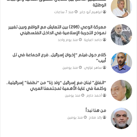
ة
ب
الوطنيّة
و
ي
ابراهيم أبو جابر
منذ 7 ساعات
ا
ن
ل
ت
معركة الوعي (296) بين التعايش مع الواقع وبين تغيير
و
غ
نموذج التجربة الإسلامية في الداخل الفلسطيني
ا
ي
ج
ي
حامد اغبارية
منذ يوم واحد
ب
ر
ا
ن
كلام حول فيلم “إخوان إسرائيل.. فرع الجماعة في تل
ت
م
أبيب”
ا
و
ساهر غزاوي
منذ يومين
ل
ذ
و
ج
“اتفاق” لبنان مع إسرائيل “ولد زنا” من “نطفة” إسرائيلية..
ط
ا
وكلمة في غاية الأهمية لمجتمعنا العربي
ن
ل
أحمد حازم
منذ يومين
يّ
ت
ة
ج
من هنا نبدأ
ر
ب
رائد صلاح
منذ يومين
ة
ا
ل