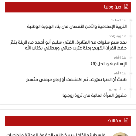
ل
6
دين ودنيا
ب
)
ي
ب
منذ 3 ساعات
ن
ي
التربية الإسلامية والأمن النفسي في بناء الهوية الوطنية
خ
ن
ط
ا
منذ يوم واحد
ا
ل
بعد سبع سنوات من المثابرة.. الفتى سليم أبو أحمد من الرينة يتمّ
حفظ القرآن الكريم: رحلة غيّرت حياتي وربطتني بكتاب الله
بَ
ت
ي
ع
منذ 6 أيام
ا
ا
الإسلام هو الحل (3)
ل
ي
ح
ش
منذ 7 أيام
ظننتُ أن الدنيا تغيّرت.. ثم اكتشفت أن زجاج غرفتي متّسخ
ق
م
و
ع
منذ أسبوعين
ق
ا
حقوق المرأة المالية في ثروة زوجها
ا
ل
ل
و
م
ا
د
ق
مقالات
ن
ع
يّ
و
فلسطينيّو الدّاخل بين خطابَي الحقوق المدنيّة والواجبات