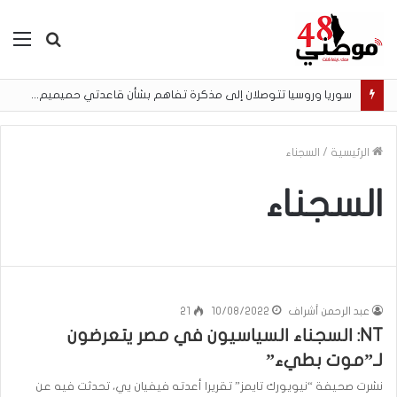
بحث
الق
عن
سوريا وروسيا تتوصلان إلى مذكرة تفاهم بشأن قاعدتي حميميم وطرطوس
الرئيسية
/
السجناء
السجناء
عبد الرحمن أشراف
10/08/2022
21
NT: السجناء السياسيون في مصر يتعرضون
لـ”موت بطيء”
نشرت صحيفة “نيويورك تايمز” تقريرا أعدته فيفيان يي، تحدثت فيه عن