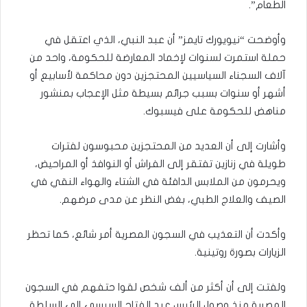
الطعام”.
وأوضحت “نيويورك تايمز” أن عبد النبي، الذي اعتقل في
حملة استمرت لسنوات لإخماد المعارضة للحكومة، واحد من
آلاف السجناء السياسيين المحتجزين دون محاكمة لأسابيع أو
أشهر أو سنوات بسبب جرائم بسيطة مثل الإعجاب بمنشور
مناهض للحكومة على فيسبوك.
وأشارت إلى أن العديد من المحتجزين محبوسون لفترات
طويلة في زنازين تفتقر إلى الفراش أو النوافذ أو المراحيض،
ويحرمون من الملابس الدافئة في الشتاء والهواء النقي في
الصيف والعلاج الطبي، بغض النظر عن مدى مرضهم.
وأكدت أن التعذيب في السجون المصرية أمر شائع، كما تحظر
الزيارات بصورة روتينية.
ولفتت إلى أن أكثر من ألف شخص لقوا حتفهم في السجون
المصرية منذ وصول الرئيس عبد الفتاح السيسي إلى السلطة