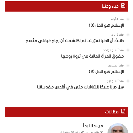
ك
و
دين ودنيا
و
ا
ن
ل
منذ 4 أيام
م
ر
الإسلام هو الحل (3)
و
و
ق
ا
منذ 5 أيام
ع
ي
ظننتُ أن الدنيا تغيّرت.. ثم اكتشفت أن زجاج غرفتي متّسخ
ك
ة
منذ أسبوع واحد
،
ا
حقوق المرأة المالية في ثروة زوجها
و
ل
إ
ف
منذ أسبوعين
ن
الإسلام هو الحل (2)
ل
م
س
منذ أسبوعين
ق
ط
هل صرنا عبيدًا للشاشات حتى في أقدس مقدساتنا
ا
ي
م
ن
ك
ي
ح
ة
مقالات
ي
ب
ث
ي
من هنا نبدأ
أ
ن
رائد صلاح
منذ 59 دقيقة