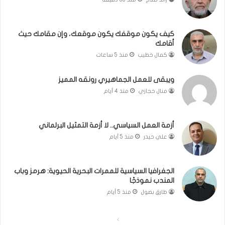
ق
ا
ا
ل
م
ت
ك
غ
كيف يكون موقفك يكون موقعك، وإن مقامك حيث
أقامك
ي
ي
كمال خطيب
منذ 5 ساعات
ب
و
ويبقى للعمل الجماهيري رونقه المميز
ا
منال حجازي
منذ 4 أيام
ل
م
و
أزمة العمل السياسي.. لا أزمة التمثيل البرلماني
ا
علي حيدر
منذ 5 أيام
ج
ه
ة
الجغرافيا السياسية للممرات البحرية الحيوية: هرمز وباب
المندب نموذجًا
طارق بصول
منذ 5 أيام
ا
ا