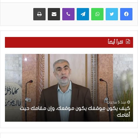
WhatsApp
Telegram
Viber
مشاركة عبر البريد
طباعة
اقرأ أيضاً
ك
ا
ي
ل
ف
إ
ي
ع
ك
ل
و
ا
ن
م
م
ا
منذ 5 ساعات
كيف يكون موقفك يكون موقعك، وإن مقامك حيث
و
ل
أقامك
ا
ق
غ
ف
ر
ك
ب
ي
ي