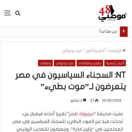
بحث
الق
عن
من هنا نبدأ
الرئيسية
/
أخبار وتقارير
/
عرب ودولي
أخبار رئيسية
تقارير ومقابلات
عرب ودولي
ومضات
NT: السجناء السياسيون في مصر
يتعرضون لـ”موت بطيء”
10/08/2022
21
2 دقائق
نشرت صحيفة “
نيويورك تايمز
” تقريرا أعدته فيفيان يي،
تحدثت فيه عن الموت البطيء للسجناء السياسيين في مصر،
المحتجزين في “زنازين قذرة”، ويتعرضون للتعذيب الروتيني