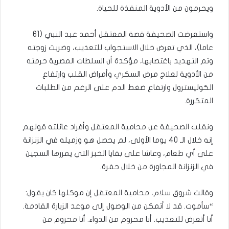
ويحرمون من الأدوية المنقذة للحياة.
واستعرضت الصحيفة قصة المعتقل أحمد عبد النبي (61
عاما)، الذي تعرض خلال الاستجواب للتعذيب، وضربت زوجته
وتم التهديد باغتصابها، مؤكدة أن السلطات المصرية حرمته
من الأدوية لعلاج مرض السكري وأمراض القلب وارتفاع
الكوليسترول وارتفاع ضغط الدم على الرغم من الطلبات
المتكررة.
ونقلت الصحيفة عن محامية المعتقل وأفراد عائلته قولهم
إنه خلال الـ 40 يوما الأولى، لم يحصل هو وزميله في الزنزانة
على أي طعام، وعاشا على بقايا الخبز التي يمررها السجين
في الزنزانة المجاورة من خلال حفرة.
وقالت شروق سلام، محامية المعتقل إن موكلها كان يقول:
“سأموت. قد لا أتمكن من الوصول إلى موعد الزيارة القادمة.
أنا أتعرض للتعذيب. أنا محروم من الدواء. أنا محروم من