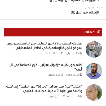
حقوق المرأة المالية في ثروة زوجها
دِ
ف
(
ت
منذ أسبوعين
ب
ى
الإسلام هو الحل (2)
ك
س
س
ل
ر
ي
ا
م
مقالات
ل
أ
ب
ب
معركة الوعي (296) بين التعايش مع الواقع وبين تغيير
ا
و
نموذج التجربة الإسلامية في الداخل الفلسطيني
ء
أ
حامد اغبارية
منذ 14 ساعة
)
ح
و
م
كلام حول فيلم “إخوان إسرائيل.. فرع الجماعة في تل
ا
د
أبيب”
ل
م
كَ
ن
ساهر غزاوي
منذ يومين
بَ
ا
دِ
ل
“اتفاق” لبنان مع إسرائيل “ولد زنا” من “نطفة” إسرائيلية..
(
ر
وكلمة في غاية الأهمية لمجتمعنا العربي
ب
ي
أحمد حازم
منذ يومين
ف
ن
ت
ة