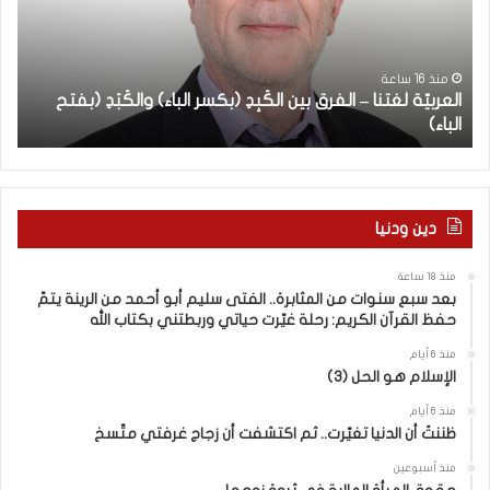
ب
ب
يّ
ع
ة
س
ب
ل
ن
منذ 16 ساعة
العربيّة لغتنا – الفرق بين الكَبِدِ (بكسر الباء) والكَبَدِ (بفتح
ا
غ
و
الباء)
ب
ت
ا
ن
ت
ا
م
–
ن
ا
ا
دين ودنيا
ل
ل
ف
م
منذ 18 ساعة
ر
ث
بعد سبع سنوات من المثابرة.. الفتى سليم أبو أحمد من الرينة يتمّ
ق
ا
حفظ القرآن الكريم: رحلة غيّرت حياتي وربطتني بكتاب الله
ب
ب
ي
ر
منذ 6 أيام
الإسلام هو الحل (3)
ن
ة
ا
.
منذ 6 أيام
ل
.
ظننتُ أن الدنيا تغيّرت.. ثم اكتشفت أن زجاج غرفتي متّسخ
كَ
ا
بِ
ل
منذ أسبوعين