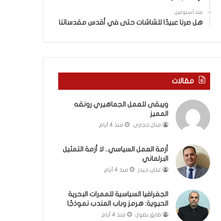
ة
ذ
ف
ا
منذ أسبوعين
ي
ا
هل صرنا عبيدًا للشاشات حتى في أقدس مقدساتنا
ر
ل
و
ع
م
ا
ا
م
ب
.
مقالات
ي
.
ن
م
ويبقى للعمل الجماهيري رونقه
ل
ا
المميز
ب
ذ
ن
ا
منال حجازي
منذ 4 أيام
ا
ت
ن
ق
أزمة العمل السياسي.. لا أزمة التمثيل
و
و
البرلماني
ت
ل
علي حيدر
منذ 4 أيام
ل
ا
أ
ل
الجغرافيا السياسية للممرات البحرية
ب
أ
الحيوية: هرمز وباب المندب نموذجًا
ي
و
طارق بصول
منذ 4 أيام
ب
ن