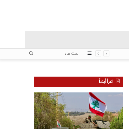
عمود
بحث
جانبي
عن
اقرأ أيضاً
م
5
ا
ا
ذ
ق
ا
ت
ب
ح
ح
ا