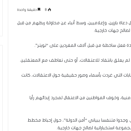
م
منذ يوم واحد
ا
8
دقيقة واحدة
عاقلها بالقدس هذا
الإعلام الغربي والرواية الفلسطينية بي
ل
أونروا؟ (فيديو)
التغييب والمواجهة
غ
 دعاة بارزين، وإعلاميين، وسط أنباء عن محاولة ربطهم من قبل
ر
لصالح جهات خارجية.
ب
ي
و
ا
ل
ة لم يعلق بانتقاد للاعتقالات، أو حتى تعاطف مع المعتقلين.
ر
و
ابات التي غردت بأسماء وصور حقيقية حول الاعتقالات، كانت
ا
ي
ة
ا
نية، وخوف المواطنين من الاعتقال لمجرد إبدائهم رأيا
ل
ف
ل
س
م، وجدوا متنفسا ببياني “أمن الدولة”، حول إحباط مخطط
ط
موعة استخباراتية لصالح جهات خارجية.