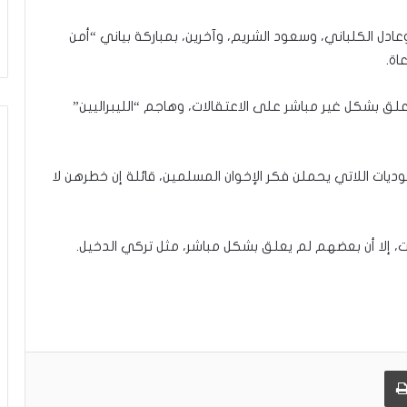
ي
ن
دل الكلباني، وسعود الشريم، وآخرين، بمباركة بياني “أمن
ي
اة.
ة
ب
ي
لق بشكل غير مباشر على الاعتقالات، وهاجم “الليبراليين”
ن
ا
ل
ت
يات اللاتي يحملن فكر الإخوان المسلمين، قائلة إن خطرهن لا
غ
ي
ي
لات، إلا أن بعضهم لم يعلق بشكل مباشر، مثل تركي الدخيل.
ب
و
ا
ل
م
و
ا
طباعة
ج
ه