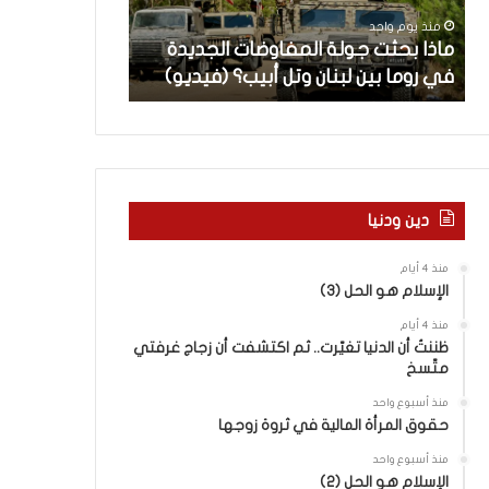
ث
م
منذ يوم واحد
منذ يوم واحد
ت
ا
ن
ماذا بحثت جولة المفاوضات الجديدة
5 اقتحامات لآ
ج
ت
في روما بين لبنان وتل أبيب؟ (فيديو)
العام.. ماذا تقو
و
ل
ل
آ
ة
خ
ا
ر
ل
م
م
ع
ف
ا
دين ودنيا
ا
ق
و
ل
منذ 4 أيام
ض
ه
الإسلام هو الحل (3)
ا
ا
منذ 4 أيام
ت
ب
ظننتُ أن الدنيا تغيّرت.. ثم اكتشفت أن زجاج غرفتي
ا
ا
متّسخ
ل
ل
ج
ق
منذ أسبوع واحد
د
د
حقوق المرأة المالية في ثروة زوجها
ي
س
منذ أسبوع واحد
د
ه
الإسلام هو الحل (2)