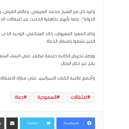
ذ
ا
وغرد كل من الشيخ محمد العريفي، وعائض القرني، وعا
ا
ل
الدولة”، علما بأنهم تجاهلوا الحديث عن اعتقالات الدع
ع
ا
وكان المغرد المعروف، خالد العلكمي، الوحيد الذي ع
م
الذين تشفوا باعتقال الدعاة.
.
.
م
ووصل تحريض الكاتبة حليمة مظفر، على النساء السعود
ا
يقل عن خطر الرجال.
ذ
ا
وأجمع غالبية الكتاب الليبراليين، على مبارك الاعتقا
ت
ق
و
اعتقالات
السعودية
دعاة
ل
ا
ل
أ
مشاركة عبر البريد
و
Twitter
Facebook
ن