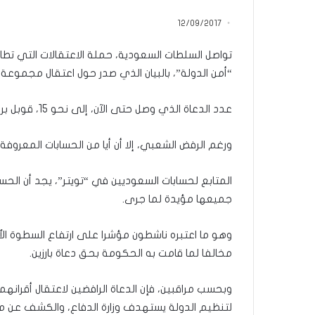
م
منذ يوم واحد
ا
12/09/2017
5 اقتحامات لآخر م
ت
العام.. ماذا تقول ال
ل
تواصل السلطات السعودية، حملة الاعتقالات التي تطال
آ
“أمن الدولة”، بالبيان الذي صدر حول اعتقال مجموعة 
خ
ر
عدد الدعاة الذي وصل حتى الآن، إلى نحو 15، قوبل بردة فعل ساخطة من قبل آلاف المغردين على “تويتر”.
م
ع
ا
ورغم الرفض الشعبي، إلا أن أيا من الحسابات المعروف
ق
ل
المتابع لحسابات السعوديين في “تويتر”، يجد أن الحس
ه
جميعها مؤيدة لما جرى.
ا
ب
ا
وهو ما اعتبره ناشطون مؤشرا على ارتفاع السطوة الأم
ل
مخالفا لما قامت به الحكومة بحق دعاة بارزين.
ق
د
س
وبحسب مراقبين، فإن الدعاة الرافضين لاعتقال أقرانه
ه
لتنظيم الدولة يستهدف وزارة الدفاع، والكشف عن مج