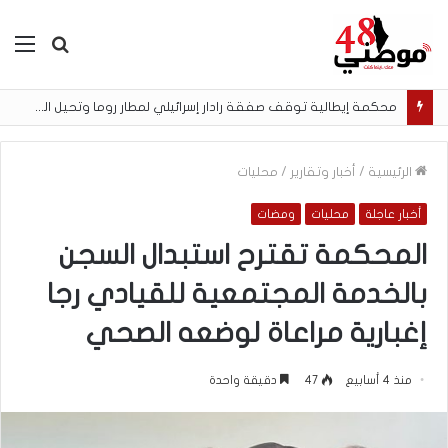
بحث
الق
عن
محكمة إيطالية توقف صفقة رادار إسرائيلي لمطار روما وتحيل الملف إلى النيابة العامة
الرئيسية
/
أخبار وتقارير
/
محليات
أخبار عاجلة
محليات
ومضات
المحكمة تقترح استبدال السجن
بالخدمة المجتمعية للقيادي رجا
إغبارية مراعاة لوضعه الصحي
منذ 4 أسابيع
47
دقيقة واحدة