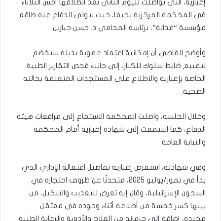
إغبارية، التي تواصلت لليوم الثاني بعد انطلاقها أمس الثلاثاء
في المحكمة المركزية بحيفا، حيث يتولى الدفاع عنه طاقم
مؤسسة “عدالة”، برئاسة المحامي د. حسن جبارين.
وأوضح القاضي أن إمكانية اعتماد عقوبة بديلة ستخضع
لتقييم ضابط سلوك للكبار، إلى جانب فحص التقارير الطبية
الخاصة بإغبارية والاطلاع على المستجدات المتعلقة بحالته
الصحية.
وخلال الجلسة، واصلت المحكمة الاستماع إلى مرافعات هيئة
الدفاع، كما استمعت إلى شهادة إغبارية أمام المحكمة
والنيابة العامة.
وفي شهادته، استعرض إغبارية تفاصيل اعتقاله الإداري الذي
بدأ في تموز/يوليو 2025، متحدثًا عن ظروف احتجازه في
السجون الإسرائيلية، وقال إنه تعرض للتعذيب والتنكيل، من
بينها كسر خمسة من أضلاعه أثناء وجوده في معتقل
مجيدو، إضافة إلى حرمانه من العلاج والأدوية والرعاية الطبية