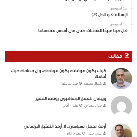
ل
ل
ف
ج
منذ أسبوعين
ل
الإسلام هو الحل (2)
د
س
ي
منذ أسبوعين
ط
د
هل صرنا عبيدًا للشاشات حتى في أقدس مقدساتنا
ي
ة
ن
ف
ي
ي
ة
ر
مقالات
ب
و
ي
م
كيف يكون موقفك يكون موقعك، وإن مقامك حيث
ن
ا
أقامك
ا
ب
كمال خطيب
منذ ساعتين
ل
ي
ت
ن
غ
ل
ويبقى للعمل الجماهيري رونقه المميز
ي
ب
منال حجازي
منذ 4 أيام
ي
ن
ب
ا
و
ن
أزمة العمل السياسي.. لا أزمة التمثيل البرلماني
ا
و
علي حيدر
منذ 5 أيام
ل
ت