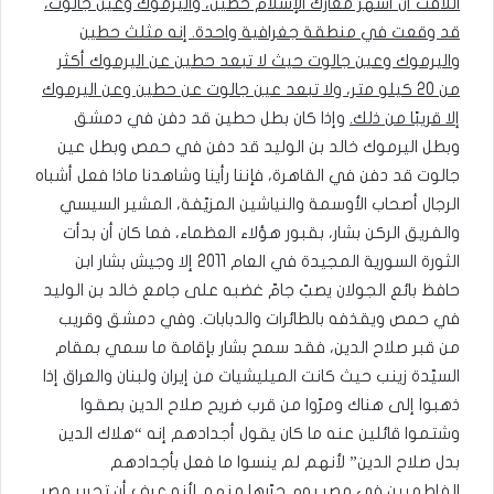
اللافت أن أشهر معارك الإسلام حطين، واليرموك وعين جالوت،
قد وقعت في منطقة جغرافية واحدة. إنه مثلث حطين
واليرموك وعين جالوت حيث لا تبعد حطين عن اليرموك أكثر
من 20 كيلو متر، ولا تبعد عين جالوت عن حطين وعن اليرموك
إلا قريبًا من ذلك.
وإذا كان بطل حطين قد دفن في دمشق
وبطل اليرموك خالد بن الوليد قد دفن في حمص وبطل عين
جالوت قد دفن في القاهرة، فإننا رأينا وشاهدنا ماذا فعل أشباه
الرجال أصحاب الأوسمة والنياشين المزيّفة، المشير السيسي
والفريق الركن بشار، بقبور هؤلاء العظماء، فما كان أن بدأت
الثورة السورية المجيدة في العام 2011 إلا وجيش بشار ابن
حافظ بائع الجولان يصبّ جامّ غضبه على جامع خالد بن الوليد
في حمص ويقذفه بالطائرات والدبابات. وفي دمشق وقريب
من قبر صلاح الدين، فقد سمح بشار بإقامة ما سمي بمقام
السيّدة زينب حيث كانت الميليشيات من إيران ولبنان والعراق إذا
ذهبوا إلى هناك ومرّوا من قرب ضريح صلاح الدين بصقوا
وشتموا قائلين عنه ما كان يقول أجدادهم إنه “هلاك الدين
بدل صلاح الدين” لأنهم لم ينسوا ما فعل بأجدادهم
الفاطميين في مصر يوم حرّرها منهم لأنه عرف أن تحرير مصر