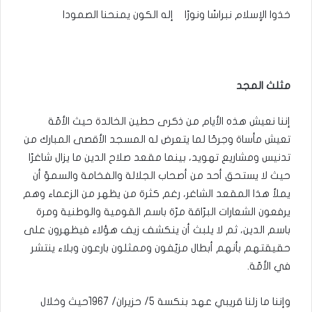
خذوا الإسلام نبراسًا ونورًا إله الكون يمنحنا الصمودا
مثلث المجد
إننا نعيش هذه الأيام من ذكرى حطين الخالدة حيث الأمّة
تعيش مأساة وجرحًا لما يتعرض له المسجد الأقصى المبارك من
تدنيس ومشاريع تهويد، بينما مقعد صلاح الدين ما يزال شاغرًا
حيث لا يستحق أحد من أصحاب الجلالة والفخامة والسموّ أن
يملأ هذا المقعد الشاغر، رغم كثرة من يظهر من الزعماء وهم
يرفعون الشعارات البرّاقة مرّة باسم القومية والوطنية ومرة
باسم الدين، ثم لا يلبث أن ينكشف زيف هؤلاء فيظهرون على
حقيقتهم بأنهم أبطال مزيّفون وممثلون بارعون وبلاء ينتشر
في الأمّة.
وإننا ما زلنا قريبي عهد بنكسة 5/ حزيران/ 1967حيث وخلال