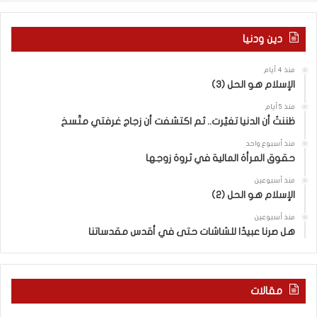
ب
ة
ي
ا
و
ل
دين ودنيا
ا
م
ل
ف
منذ 4 أيام
ر
ا
الإسلام هو الحل (3)
و
و
ا
ض
منذ 5 أيام
ي
ا
ظننتُ أن الدنيا تغيّرت.. ثم اكتشفت أن زجاج غرفتي متّسخ
ة
ت
منذ أسبوع واحد
ا
ا
حقوق المرأة المالية في ثروة زوجها
ل
ل
ف
ج
منذ أسبوعين
ل
الإسلام هو الحل (2)
د
س
ي
منذ أسبوعين
ط
د
هل صرنا عبيدًا للشاشات حتى في أقدس مقدساتنا
ي
ة
ن
ف
ي
ي
ة
ر
مقالات
ب
و
ي
م