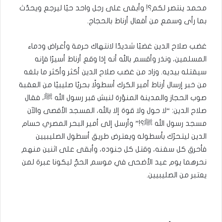
محمد ينتصر لكم؟! وأبقى على رجل واحد حيًا ليرجع ويحدّث
بما رأى وسمع من أفعال أرناط بالحجاج.
غضب صلاح الدين غضبًا شديدًا لانتهاك حرمة وأعراض ودماء
المسلمين، ونذر وأقسم بالله أنه إذا وقع أرناط أسيرًا فإنه
سيقتله بيديه. وزاد من غضب صلاح الدين أكثر وأكثر ما بلغه
من خبر إرسال أرناط أمير الكرك أسطولًا بحريًا صليبيًا من العقبة
صوب الحجاز والمدينة المنوّرة لنبش قبر رسول الله ﷺ، فقال
صلاح الدين: “لا حول ولا قوة إلا بالله، المسجد الأقصى والآن
مسجد رسول الله ﷺ؟!” وأرسل إلى أمير البحر المصري حسام
الدين ليتحرّك بأسطوله ويعترض طريق أسطول الصليبيين
فأحرق كل سفنه، وقتل كل جنوده، وأبقى على اثنين منهم
نحرهما يوم عيد الأضحى في موسم الحجّ ليكونا عبرة لمن
يعتبر من الصليبيين.