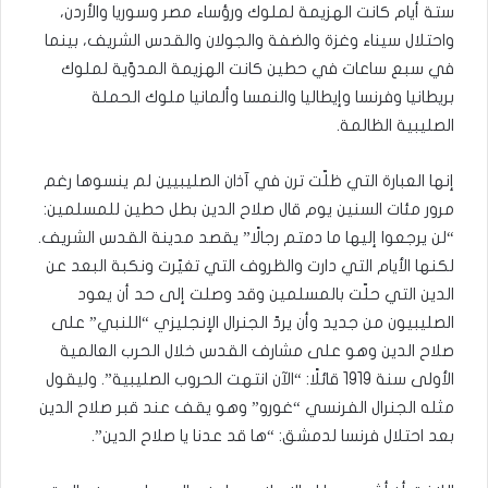
ستة أيام كانت الهزيمة لملوك ورؤساء مصر وسوريا والأردن،
واحتلال سيناء وغزة والضفة والجولان والقدس الشريف، بينما
في سبع ساعات في حطين كانت الهزيمة المدوّية لملوك
بريطانيا وفرنسا وإيطاليا والنمسا وألمانيا ملوك الحملة
الصليبية الظالمة.
إنها العبارة التي ظلّت ترن في آذان الصليبيين لم ينسوها رغم
مرور مئات السنين يوم قال صلاح الدين بطل حطين للمسلمين:
“لن يرجعوا إليها ما دمتم رجالًا” يقصد مدينة القدس الشريف.
لكنها الأيام التي دارت والظروف التي تغيّرت ونكبة البعد عن
الدين التي حلّت بالمسلمين وقد وصلت إلى حد أن يعود
الصليبيون من جديد وأن يردّ الجنرال الإنجليزي “اللنبي” على
صلاح الدين وهو على مشارف القدس خلال الحرب العالمية
الأولى سنة 1919 قائلًا: “الآن انتهت الحروب الصليبية”. وليقول
مثله الجنرال الفرنسي “غورو” وهو يقف عند قبر صلاح الدين
بعد احتلال فرنسا لدمشق: “ها قد عدنا يا صلاح الدين”.