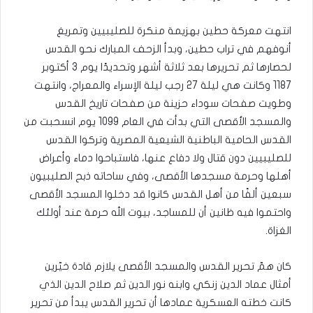
انتهت معركة حطين بهزيمة منكرة للصليبيين وتمريغ
أنوفهم في تراب حطين، وبدأ الزحف المبارك نحو القدس
لحصارها ثم تحريرها بعد ثلاثة أشهر وتحديدًا يوم 3 أكتوبر
1187 وكانت هي ليلة 27 رجب ليلة الإسراء والمعراج، وانتهت
وطويت صفحات سوداء حزينة من صفحات تاريخ القدس
والمسجد الأقصى التي بدأت في العام 1099 يوم انسحبت من
القدس الحامية الباطنية الشيعية المصرية وتركوا القدس
للصليبيين دون قتال ولا دفاع عنها، فاستباحوا دماء وأعراض
أهلها وحرمة مسجدها الأقصى، وفي ساحاته ذبح الصليبيون
سبعين ألفًا من أهل القدس كانوا قد دخلوا المسجد الأقصى
واحتموا فيه ظانين أن للمساجد، بيوت الله حرمة عند أولئك
الغزاة.
كان همّ تحرير القدس والمسجد الأقصى يلازم قادة خيّرين
أمثال عماد الدين زنكي وابنه نور الدين ثم صلاح الدين الذي
كانت خطته العسكرية عمادها أن تحرير القدس يبدأ من تحرير