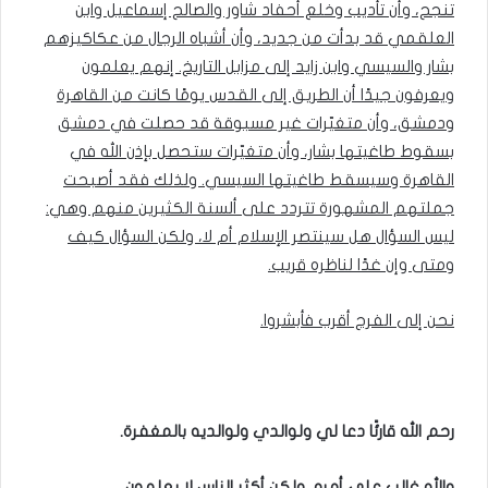
تنجح، وأن تأديب وخلع أحفاد شاور والصالح إسماعيل وابن
العلقمي قد بدأت من جديد، وأن أشباه الرجال من عكاكيزهم
بشار والسيسي وابن زايد إلى مزابل التاريخ. إنهم يعلمون
ويعرفون جيدًا أن الطريق إلى القدس يومًا كانت من القاهرة
ودمشق، وأن متغيّرات غير مسبوقة قد حصلت في دمشق
بسقوط طاغيتها بشار، وأن متغيّرات ستحصل بإذن الله في
القاهرة وسيسقط طاغيتها السيسي. ولذلك فقد أصبحت
جملتهم المشهورة تتردد على ألسنة الكثيرين منهم وهي:
ليس السؤال هل سينتصر الإسلام أم لا، ولكن السؤال كيف
ومتى وإن غدًا لناظره قريب.
نحن إلى الفرج أقرب فأبشروا.
رحم الله قارئًا دعا لي ولوالدي ولوالديه بالمغفرة.
والله غالب على أمره، ولكن أكثر الناس لا يعلمون.