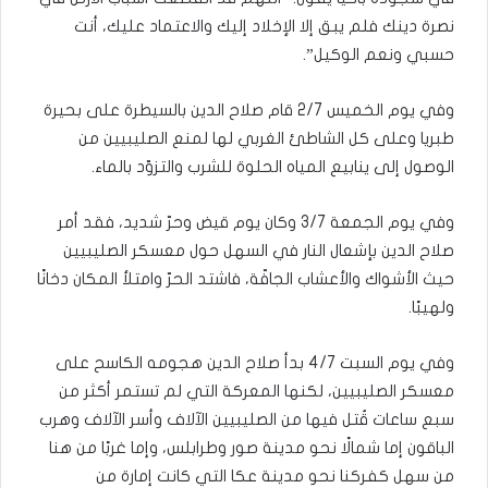
نصرة دينك فلم يبق إلا الإخلاد إليك والاعتماد عليك، أنت
حسبي ونعم الوكيل”.
وفي يوم الخميس 2/7 قام صلاح الدين بالسيطرة على بحيرة
طبريا وعلى كل الشاطئ الغربي لها لمنع الصليبيين من
الوصول إلى ينابيع المياه الحلوة للشرب والتزوّد بالماء.
وفي يوم الجمعة 3/7 وكان يوم قيض وحرّ شديد، فقد أمر
صلاح الدين بإشعال النار في السهل حول معسكر الصليبيين
حيث الأشواك والأعشاب الجافّة، فاشتد الحرّ وامتلأ المكان دخانًا
ولهيبًا.
وفي يوم السبت 4/7 بدأ صلاح الدين هجومه الكاسح على
معسكر الصليبيين، لكنها المعركة التي لم تستمر أكثر من
سبع ساعات قُتل فيها من الصليبيين الآلاف وأسر الآلاف وهرب
الباقون إما شمالًا نحو مدينة صور وطرابلس، وإما غربًا من هنا
من سهل كفركنا نحو مدينة عكا التي كانت إمارة من