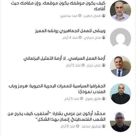
كيف يكون موقفك يكون موقعك، وإن مقامك حيث
ن
ا
أقامك
ا
ب
كمال خطيب
منذ ساعتين
ل
ي
ت
ن
غ
ل
ويبقى للعمل الجماهيري رونقه المميز
ي
ب
منال حجازي
منذ 4 أيام
ي
ن
ب
ا
و
ن
أزمة العمل السياسي.. لا أزمة التمثيل البرلماني
ا
و
علي حيدر
منذ 5 أيام
ل
ت
م
ل
و
أ
الجغرافيا السياسية للممرات البحرية الحيوية: هرمز وباب
ا
ب
المندب نموذجًا
ج
ي
طارق بصول
منذ 5 أيام
ه
ب
ة
؟
(
محمَّد أركون عن عزمي بشارة: “أستغرب كيف يخرج من
الشعب الفلسطينيُّ إنسان بهذا الشكل”
ف
ي
توفيق محمد
منذ 6 أيام
د