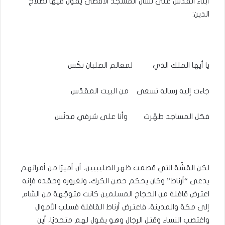
أبناء القدس على لسان المسجد الأقصى يقول فيها لصلاح
الدين:
يا أيها الملك الذي لمعالم الصلبان نكّس
جاءت إليه رساله تسعى من البيت المقدّس
فكل المساجد طهّرت وأنا على شرفي مدنّس
لكن القشّة التي قصمت ظهر الصليبيين، أن أميرًا من أمرائهم
يدعى “أرناط” وكان يحكم حصن الكرك، ولغروره وحقده فإنه
اعترض قافلة من الحجاج المسلمين كانت متوجّهة من الشام
إلى مكة والمدينة، فاعترض أرناط القافلة فسلب الأموال
واغتصب النساء وقتل الرجال وهو يقول لهم متحديًا، أين