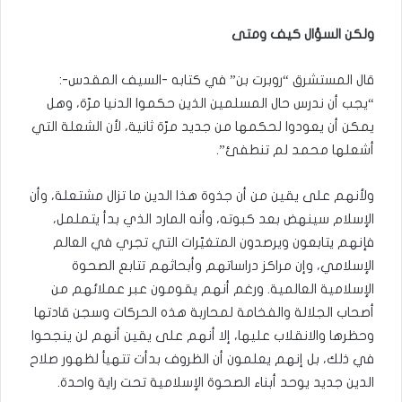
ولكن السؤال كيف ومتى
‏قال المستشرق “روبرت بن” في كتابه -السيف المقدس-:
“يجب أن ندرس حال المسلمين الذين حكموا الدنيا مرّة، وهل
يمكن أن يعودوا لحكمها من جديد مرّة ثانية، لأن الشعلة التي
أشعلها محمد لم تنطفئ”.
ولأنهم على يقين من أن جذوة هذا الدين ما تزال مشتعلة، وأن
الإسلام سينهض بعد كبوته، وأنه المارد الذي بدأ يتململ،
فإنهم يتابعون ويرصدون المتغيّرات التي تجري في العالم
الإسلامي، وإن مراكز دراساتهم وأبحاثهم تتابع الصحوة
الإسلامية العالمية. ورغم أنهم يقومون عبر عملائهم من
أصحاب الجلالة والفخامة لمحاربة هذه الحركات وسجن قادتها
وحظرها والانقلاب عليها، إلا أنهم على يقين أنهم لن ينجحوا
في ذلك، بل إنهم يعلمون أن الظروف بدأت تتهيأ لظهور صلاح
الدين جديد يوحد أبناء الصحوة الإسلامية تحت راية واحدة.