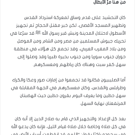
من هنا مرّ الأبطال
كان التحشيد على قدم وساق لمعركة استرداد القدس
وتطهير المسجد الأقصى، لكن خبر مقتل الحجاج ثم تجهيز
الأسطول لاحتلال المدينة ونبش قبر رسول الله ﷺ قد سرّعا في
تحريك جيوش المسلمين من مصر ومن الشام ومن الموصل
ومن بلاد المغرب العربي، وقد تجمع كل هؤلاء في منطقة
حوران جنوب سوريا ومن جنوب بحيرة طبريا وقد وصلوا إلى
سهل كفر سبت وهناك كان رباطهم ومعسكرهم.
أما الصليبيون فكانوا قد تجمعوا من إمارات صور وعكا والكرك
وطرابلس والقدس، وكان معسكرهم في الجهة المقابلة في
سهل حطين وما يعرف اليوم بقرون حطين حيث الهضبتان
المرتفعتان نهاية السهل.
بعد كل الإعداد والتجهيز الذي قام به صلاح الدين إلا أنه كان
في كل صلاة وخاصة خلال صلاة قيام الليل، فإنه كان يدعو الله
في سجوده باكيًا يقول: “اللهم قد انقطعت أسباب الأرض في