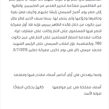
من الفاطميين مقدّمة لتحرير القدس من الصليبيين. وانظروا
إلى مصر يوم أصبح السيسي رئيسًا عليهم وكيف فعل بغزة
وحاصرها وجوّعها ولم ينتصر لها، بينما سيف الدين قطز بطل
عين جالوت من خلال قائده الظاهر بيبرس فإنه قاد أول معركة
انتصر فيها المسلمون على التتار وكانت على مشارف غزة،
فكانت مقدمة لانتصار المسلمين على التتار في عين جالوت
1160. وبالمناسبة، فإن انقلاب السيسي على الرئيس الشهيد
محمد مرسي كان في يوم ذكرى معركة حطين 3/7/2013.
ومما يزهدني في أرض أندلس أسماء مقتدر فيها ومعتمد
أسماء مملكة في غير موضعها كالهرّ يحكي انتفاخًا
صولة الأسد