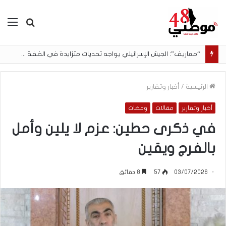
بحث
الق
عن
تصعيد واسع في الضفة والقدس: اقتحامات واعتقالات وإصابات وهدم منازل
الرئيسية
/
أخبار وتقارير
أخبار وتقارير
مقالات
ومضات
في ذكرى حطين: عزم لا يلين وأمل
بالفرج ويقين
03/07/2026
57
8 دقائق