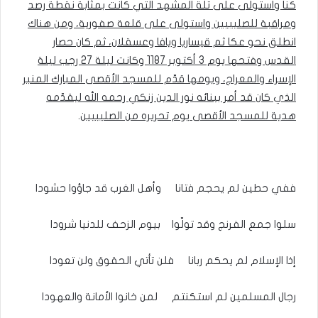
كنا واستولى على تلة المشهد التي كانت بمثابة نقطة رصد
ومراقبة للصليبيين واستولى على قلعة صفورية، ومن هناك
انطلق نحو عكا ثم قيساريا ويافا وعسقلان، ثم كان حصار
القدس وفتحها يوم 3 أكتوبر 1187 وكانت ليلة 27 رجب ليلة
الإسراء والمعراج، ويومها قدّم للمسجد الأقصى المبارك المنبر
الذي كان قد أمر ببنائه نور الدين زنكي رحمه الله ليقدّمه
هدية للمسجد الأقصى يوم تحريره من الصليبيين
.
ففي حطين لم يحجم فتانا وأهل الغرب قد جاؤوا حشودا
سلوا جمع الفرنج وقد تولّوا بيوم الزحف للدنيا شرودا
إذا الإسلام لم يحكم ربانا فلن تأتي الحقوق ولن تعودا
رجال المسلمين لم استكنتم لمن خانوا الأمانة والعهودا