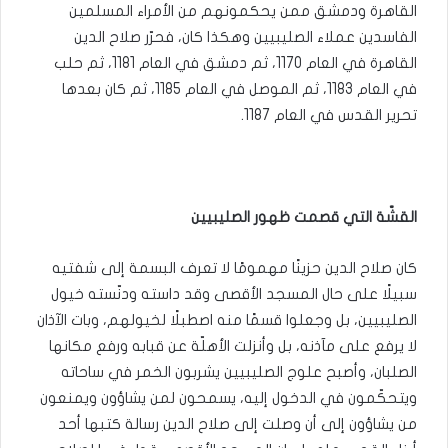
القاهرة ودمشق ممن يحكمونهم من الأمراء المسلمين
الفاسدين عملاء الصليبيين وهكذا كان، فحرّر صلاح الدين
القاهرة في العام 1170، ثم دمشق في العام 1181، ثم حلب
في العام 1183، ثم الموصل في العام 1185، ثم كان بعدها
تحرير القدس في العام 1187.
القشّة التي قصمت ظهور الصليبيين
كان صلاح الدين حزينًا مهمومًا لا تعرف البسمة إلى شفتيه
سبيلًا على حال المسجد الأقصى وقد داسته ودنّسته خيول
الصليبيين، بل وجعلوا قسمًا منه اصطبلًا لخيولهم، وبات الآذان
لا يرفع على مآذنه، بل وأنزلت الأهلّة عن قبابه ورفع مكانها
الصلبان، وأصبح علوج الصليبيين يشربون الخمر في ساحاته
ويتحكّمون في الدخول إليه، يسمحون لمن يشاؤون ويمنعون
من يشاؤون إلى أن وصلت إلى صلاح الدين رسالة كتبها أحد