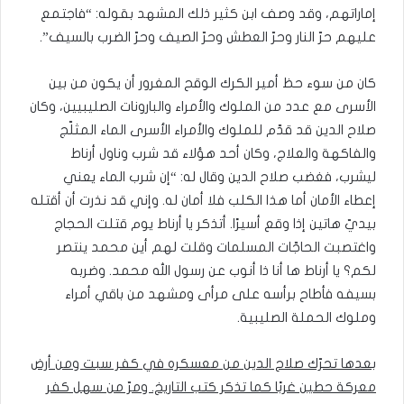
إماراتهم، وقد وصف ابن كثير ذلك المشهد بقوله: “فاجتمع
عليهم حرّ النار وحرّ العطش وحرّ الصيف وحرّ الضرب بالسيف”.
كان من سوء حظ أمير الكرك الوقح المغرور أن يكون من بين
الأسرى مع عدد من الملوك والأمراء والبارونات الصليبيين، وكان
صلاح الدين قد قدّم للملوك والأمراء الأسرى الماء المثلّج
والفاكهة والعلاج، وكان أحد هؤلاء قد شرب وناول أرناط
ليشرب، فغضب صلاح الدين وقال له: “إن شرب الماء يعني
إعطاء الأمان أما هذا الكلب فلا أمان له. وإني قد نذرت أن أقتله
بيديّ هاتين إذا وقع أسيرًا. أتذكر يا أرناط يوم قتلت الحجاج
واغتصبت الحاجّات المسلمات وقلت لهم أين محمد ينتصر
لكم؟ يا أرناط ها أنا ذا أنوب عن رسول الله محمد. وضربه
بسيفه فأطاح برأسه على مرأى ومشهد من باقي أمراء
وملوك الحملة الصليبية.
بعدها تحرّك صلاح الدين من معسكره في كفر سبت ومن أرض
معركة حطين غربًا كما تذكر كتب التاريخ. ومرّ من سهل كفر