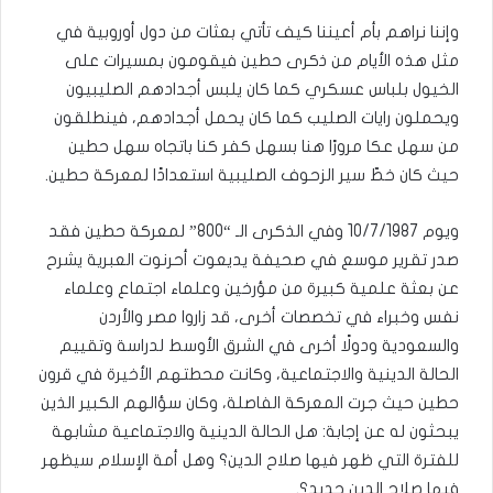
وإننا نراهم بأم أعيننا كيف تأتي بعثات من دول أوروبية في
مثل هذه الأيام من ذكرى حطين فيقومون بمسيرات على
الخيول بلباس عسكري كما كان يلبس أجدادهم الصليبيون
ويحملون رايات الصليب كما كان يحمل أجدادهم، فينطلقون
من سهل عكا مرورًا هنا بسهل كفر كنا باتجاه سهل حطين
حيث كان خطّ سير الزحوف الصليبية استعدادًا لمعركة حطين.
ويوم 10/7/1987 وفي الذكرى الـ “800” لمعركة حطين فقد
صدر تقرير موسع في صحيفة يديعوت أحرنوت العبرية يشرح
عن بعثة علمية كبيرة من مؤرخين وعلماء اجتماع وعلماء
نفس وخبراء في تخصصات أخرى، قد زاروا مصر والأردن
والسعودية ودولًا أخرى في الشرق الأوسط لدراسة وتقييم
الحالة الدينية والاجتماعية، وكانت محطتهم الأخيرة في قرون
حطين حيث جرت المعركة الفاصلة، وكان سؤالهم الكبير الذين
يبحثون له عن إجابة: هل الحالة الدينية والاجتماعية مشابهة
للفترة التي ظهر فيها صلاح الدين؟ وهل أمة الإسلام سيظهر
فيها صلاح الدين جديد؟.