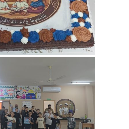
غ
يّ
ر
ت
ح
ي
ا
ت
ي
و
ر
ب
ط
ت
ن
ي
ب
ك
ت
ا
ب