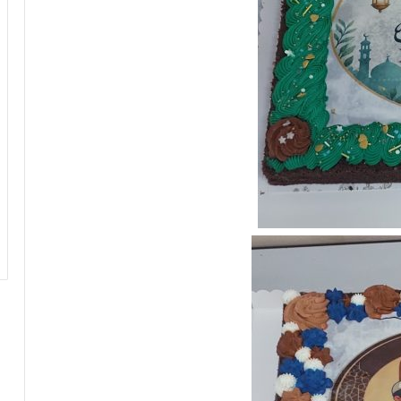
ت
ج
ر
ب
ة
ا
ل
إ
س
ل
ا
م
ي
ة
ف
ي
ا
ل
د
ا
خ