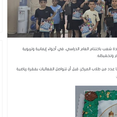
ا
ل
و
ا
ق
ع
و
ب
ي
دة شعب باختتام العام الدراسي، في أجواء إيمانية وتربوية
ن
يم وتحفيظه.
ت
غ
ي
 عدد من طلاب المركز، قبل أن تتواصل الفعاليات بفقرة رياضية
ي
ر
ن
م
و
ذ
ج
ا
ل