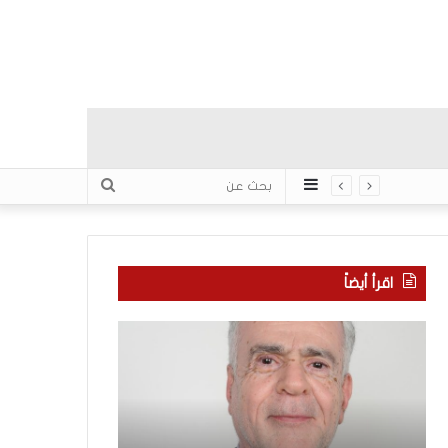
عمود
بحث
جانبي
عن
اقرأ أيضاً
ا
ب
ل
ع
ع
د
ر
س
ب
ب
منذ 10 ساعات
يّ
ع
بعد سبع سنوات 