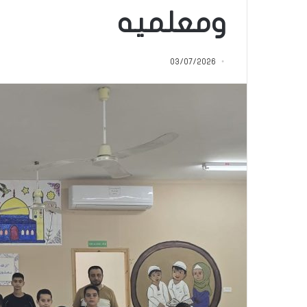
س
سليم أبو أحمد من ا
ومعلميه
ن
القرآن الكريم: رحلة
و
وربطتني بكتاب الله
ا
03/07/2026
ت
م
ن
ا
ل
م
ث
ا
ب
ر
ة
.
.
ا
ل
ف
ت