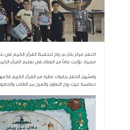
ى
س
ل
ي
م
أ
ب
و
أ
احتفل مركز بلال بن رباح لتحفيظ القرآن الكريم في بل
ح
م
مميزة، توّجت عاماً من العطاء في تعليم القرآن الكر
د
م
واستُهل الحفل بتلاوات عطرة من القرآن الكريم قدّمها
ن
حماسية عززت روح التعاون والمرح بين الطلاب والحضور.
ا
ل
ر
ي
ن
ة
ي
ت