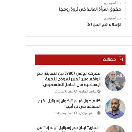
ب
ى
منذ أسبوعين
ك
س
حقوق المرأة المالية في ثروة زوجها
س
ل
ر
منذ أسبوعين
ي
الإسلام هو الحل (2)
ا
م
ل
أ
ب
ب
ا
و
ء
أ
)
ح
مقالات
و
م
ا
د
معركة الوعي (296) بين التعايش مع
ل
م
الواقع وبين تغيير نموذج التجربة
كَ
ن
الإسلامية في الداخل الفلسطيني
بَ
ا
حامد اغبارية
منذ 6 ساعات
دِ
ل
(
ر
كلام حول فيلم “إخوان إسرائيل.. فرع
ب
ي
الجماعة في تل أبيب”
ف
ن
ساهر غزاوي
منذ يوم واحد
ت
ة
ح
ي
“اتفاق” لبنان مع إسرائيل “ولد زنا” من
ا
ت