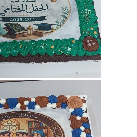
مّ
ح
ف
ظ
ا
ل
ق
ر
آ
ن
ا
ل
ك
ر
ي
م
:
ر
ح
ل
ة