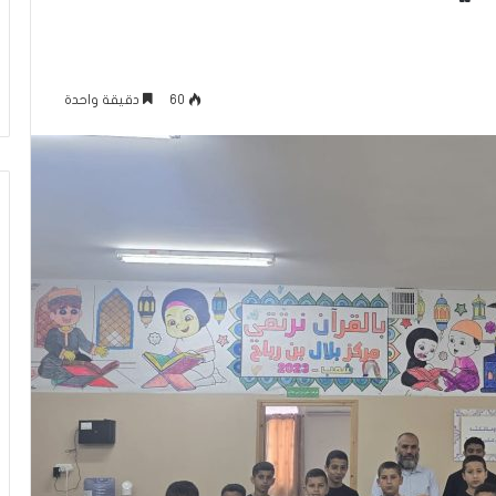
ل
لرينة يتمّ حفظ
معركة الوعي (296) بين التعايش مع
و
 غيّرت حياتي
الواقع وبين تغيير نموذج التجربة
ع
الإسلامية في الداخل الفلسطيني
ي
60
دقيقة واحدة
(
2
9
6
)
ب
ي
ن
ا
ل
ت
ع
ا
ي
ش
م
ع