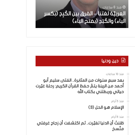
ة
س
سليم أبو أحمد 
منذ 8 ساعات
ل
ن
العربيّة لغتنا – الفرق بين الكَبِدِ (بكسر
القرآن الكريم: 
غ
و
الباء) والكَبَدِ (بفتح الباء)
وربطتني بكتاب 
ت
ا
ن
ت
ا
م
–
ن
ا
ا
ل
ل
ف
م
دين ودنيا
ر
ث
ق
ا
منذ 10 ساعات
ب
ب
بعد سبع سنوات من المثابرة.. الفتى سليم أبو
ي
ر
أحمد من الرينة يتمّ حفظ القرآن الكريم: رحلة غيّرت
ن
ة
حياتي وربطتني بكتاب الله
ا
.
منذ 5 أيام
ل
.
الإسلام هو الحل (3)
كَ
ا
بِ
ل
منذ 6 أيام
دِ
ظننتُ أن الدنيا تغيّرت.. ثم اكتشفت أن زجاج غرفتي
ف
متّسخ
(
ت