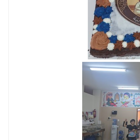
ل
ا
ل
ف
ل
س
ط
ي
ن
ي