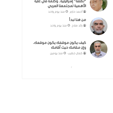
“نطفة” إسرائيلية.. وكلمة في غاية
ل
مّ
الأهمية لمجتمعنا العربي
ب
ح
أحمد حازم
منذ يوم واحد
ا
ف
من هنا نبدأ
ء
ظ
)
ا
رائد صلاح
منذ يوم واحد
ل
ق
ر
كيف يكون موقفك يكون موقعك،
آ
وإن مقامك حيث أقامك
ن
كمال خطيب
منذ يومين
ا
ل
ا
ا
ك
ر
ل
ل
ي
ص
ص
م
ف
ف
:
ر
ح
ح
ح
ة
ة
ل
ا
ا
ة