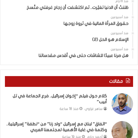
ئ
منذ 6 أيام
ي
ظننتُ أن الدنيا تغيّرت.. ثم اكتشفت أن زجاج غرفتي متّسخ
ل
منذ أسبوعين
“
حقوق المرأة المالية في ثروة زوجها
و
ل
منذ أسبوعين
د
الإسلام هو الحل (2)
ز
منذ أسبوعين
ن
هل صرنا عبيدًا للشاشات حتى في أقدس مقدساتنا
ا
”
م
ن
مقالات
“
ن
كلام حول فيلم “إخوان إسرائيل.. فرع الجماعة في تل
ط
أبيب”
ف
ساهر غزاوي
منذ 18 ساعة
ة
”
إ
“اتفاق” لبنان مع إسرائيل “ولد زنا” من “نطفة” إسرائيلية..
وكلمة في غاية الأهمية لمجتمعنا العربي
س
ر
أحمد حازم
منذ 19 ساعة