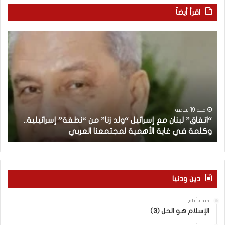
اقرأ أيضاً
“
م
ا
ن
ت
ه
ف
ن
ا
ا
ق
ن
”
ب
ل
د
منذ 19 ساعة
“اتفاق” لبنان مع إسرائيل “ولد زنا” من “نطفة” إسرائيلية..
ب
أ
وكلمة في غاية الأهمية لمجتمعنا العربي
م
ن
ا
ن
م
ع
دين ودنيا
إ
س
منذ 5 أيام
ر
الإسلام هو الحل (3)
ا