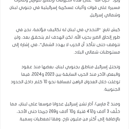
ويرد “حزب الله” على هذه الخروقات بإطلاق صواريخ وطائرات
مسيرة على قوات وآليات عسكرية إسرائيلية في جنوبي لبنان
وشمالي إسرائيل.
كيش تابع: “التحدي في لبنان له تكاليف مؤلمة، نحن في
طور إلحاق الضرر بحزب الله، لكن الهدف لم يتحقق بعد، ولن
نتوقف حتى نتأكد أن الحزب لا يهدد الشمال”، في إشارة إلى
مستوطنات شمالي البلاد.
وتحتل إسرائيل مناطق بجنوبي لبنان، بعضها منذ عقود
والبعض الآخر منذ الحرب السابقة بين 2023 و2024، فيما
توغلت خلال العدوان الراهن لمسافة نحو 10 كلم داخل الحدود
الجنوبية.
ومنذ 2 مارس/ آذار تشن إسرائيل عدوانا موسعا على لبنان، مما
خلّف 3 آلاف و412 قتيلا و10 آلاف و269 جريحا حتى الأحد،
بالإضافة إلى أكثر من مليون نازح، وفقا لمعطيات رسمية.