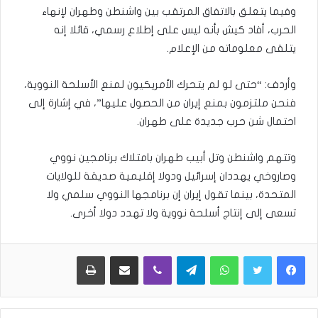
وفيما يتعلق بالاتفاق المرتقب بين واشنطن وطهران لإنهاء
الحرب، أفاد كيش بأنه ليس على إطلاع رسمي، قائلا إنه
يتلقى معلوماته من الإعلام.
وأردف: “حتى لو لم يتحرك الأمريكيون لمنع الأسلحة النووية،
فنحن ملتزمون بمنع إيران من الحصول عليها”، في إشارة إلى
احتمال شن حرب جديدة على طهران.
وتتهم واشنطن وتل أبيب طهران بامتلاك برنامجين نووي
وصاروخي يهددان إسرائيل ودولا إقليمية صديقة للولايات
المتحدة، بينما تقول إيران إن برنامجها النووي سلمي ولا
تسعى إلى إنتاج أسلحة نووية ولا تهدد دولا أخرى.
WhatsApp
Telegram
Viber
مشاركة عبر البريد
طباعة