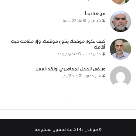
ا
ئ
من هنا نبدأ
ي
رائد صلاح
منذ 22 ساعة
ل
ي
ة
كيف يكون موقفك يكون موقعك، وإن مقامك حيث
.
أقامك
.
كمال خطيب
منذ يوم واحد
و
ك
ل
ويبقى للعمل الجماهيري رونقه المميز
م
منال حجازي
منذ 5 أيام
ة
ف
ي
ا
ا
غ
ا
ل
ل
ي
ص
ص
ة
ف
ف
ا
© موطني 48 | كافة الحقوق محفوظة
ل
ح
ح