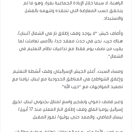
الراهنة، لا سيما خلال الإبادة الجماعية بغزة، وهو ما لم
يتحقق حسب المعارضة التي تنتقده وتتهمه بالفشل
والاستبداد.
وأضاف كيش: “لا يوجد وقف إطلاق نار في الشمال (لبنان)،
هناك حرب، نحن في حدث معقد جدا، بالأمس تعاملت لما
يقرب من نصف يوم فقط مع تداعيات نظام التعليم في
الشمال”.
ومساء السبت، أعلن الجيش الإسرائيلي وقف أنشطة التعليم
وإغلاق الشواطئ في المناطق الحدودية مع لبنان، تزامنا مع
تصعيد المواجهات مع “حزب الله”.
وعبر قصف دموي وتفجير واسع لمنازل بجنوبي لبنان، تخرق
إسرائيل يوميا اتفاق وقف إطلاق النار المعلن منذ 17 أبريل/
نيسان الماضي، والممد حتى يوليو/ تموز المقبل.