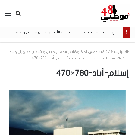
بحث
الق
عن
نادي الأسير: تمديد منع زيارات عائلات الأسرى يكرّس عزلهم ويغطي الانتهاكات
الرئيسية
/
ترقب دولي لمفاوضات إسلام آباد بين واشنطن وطهران وسط
شكوك إسرائيلية وتعقيدات إقليمية
/
إسلام-أباد-780×470
إسلام-أباد-780×470