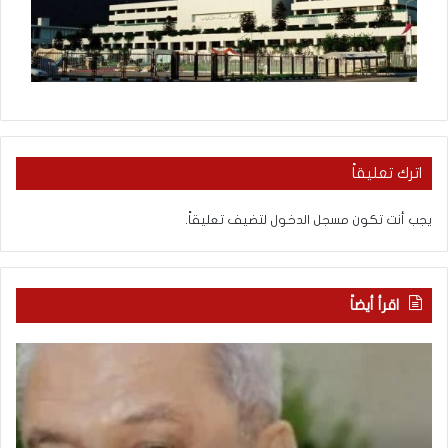
اترك تعليقاً
يجب أنت تكون
مسجل الدخول
لتضيف تعليقاً.
اقرأ أيضاً
“
م
ا
ن
ت
ه
ف
ن
ا
ا