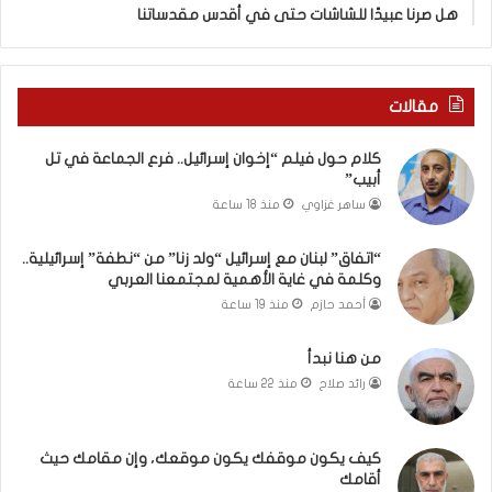
ن
هل صرنا عبيدًا للشاشات حتى في أقدس مقدساتنا
ا
”
م
ن
مقالات
“
ن
كلام حول فيلم “إخوان إسرائيل.. فرع الجماعة في تل
ط
أبيب”
ف
ساهر غزاوي
منذ 18 ساعة
ة
”
إ
“اتفاق” لبنان مع إسرائيل “ولد زنا” من “نطفة” إسرائيلية..
وكلمة في غاية الأهمية لمجتمعنا العربي
س
ر
أحمد حازم
منذ 19 ساعة
ا
ئ
من هنا نبدأ
ي
رائد صلاح
منذ 22 ساعة
ل
ي
ة
كيف يكون موقفك يكون موقعك، وإن مقامك حيث
.
أقامك
.