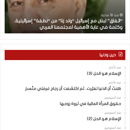
ق
ن
”
ب
ل
د
منذ 19 ساعة
“اتفاق” لبنان مع إسرائيل “ولد زنا” من “نطفة” إسرائيلية..
ب
أ
وكلمة في غاية الأهمية لمجتمعنا العربي
م
ن
ا
ن
م
ع
دين ودنيا
إ
س
منذ 5 أيام
ر
الإسلام هو الحل (3)
ا
ئ
منذ 6 أيام
ي
ظننتُ أن الدنيا تغيّرت.. ثم اكتشفت أن زجاج غرفتي متّسخ
ل
منذ أسبوعين
“
حقوق المرأة المالية في ثروة زوجها
و
ل
منذ أسبوعين
د
الإسلام هو الحل (2)
ز
منذ أسبوعين