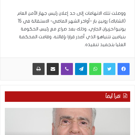
ووصلت تلك الاتهامات إلى حد إعلان رئيس جهاز الأمن العام
(الشاباك) رونين بار -أواخر الشهر الماضي- الاستقالة في 15
يونيو/حزيران الجاري، وذلك بعد صراع مع رئيس الحكومة
بنيامين نتنياهو الذي أصدر قرارا بإقالته، وقامت المحكمة
العليا بتجميد تنفيذه.
WhatsApp
Telegram
Viber
مشاركة عبر البريد
طباعة
اقرأ أيضاً
ا
ب
ل
ع
ع
د
ر
س