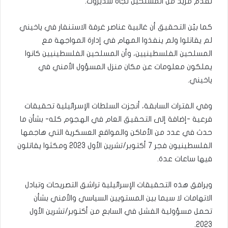
تقدم مزيد من المسلحين تجاه سديروت.
كما بيّن التحقيق أن غالبية عناصر غرفة الاستنفار في ياخيني
لم يقاتلوا ولم ينفذوا المهام في إدارة المواجهة مع
المسلحين الفلسطينيين، وأن المسلحين الفلسطينيين كانوا
يملكون معلومات عن مكان منزل المسؤول الأمني في
ياخيني.
وفي الفترات السابقة، أنجزت السلطات الإسرائيلية تحقيقات
فرعية -إضافة إلى التحقيق العام في الهجوم كله- بشأن ما
حدث في عدد من الأماكن والمواقع العسكرية التي هاجمها
الفلسطينيون فجر 7 أكتوبر/تشرين الأول 2023 ومكثوا يقاتلون
فيها ساعات عدة.
ويرافق هذه التحقيقات الإسرائيلية تراشق التصريحات وتبادل
الاتهامات لا سيما بين المستويين السياسي والأمني بشأن
تحمل مسؤولية الفشل في السابع من أكتوبر/تشرين الأول
2023.