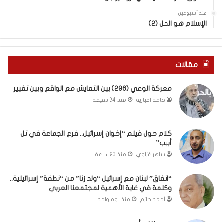
(
ت
منذ أسبوعين
ب
ى
الإسلام هو الحل (2)
ك
س
س
ل
ر
ي
ا
م
مقالات
ل
أ
ب
ب
معركة الوعي (296) بين التعايش مع الواقع وبين تغيير
ا
و
حامد اغبارية
منذ 24 دقيقة
ء
أ
)
ح
و
م
كلام حول فيلم “إخوان إسرائيل.. فرع الجماعة في تل
ا
د
أبيب”
ل
م
كَ
ن
ساهر غزاوي
منذ 23 ساعة
بَ
ا
دِ
ل
“اتفاق” لبنان مع إسرائيل “ولد زنا” من “نطفة” إسرائيلية..
(
ر
وكلمة في غاية الأهمية لمجتمعنا العربي
ب
ي
أحمد حازم
منذ يوم واحد
ف
ن
ت
ة