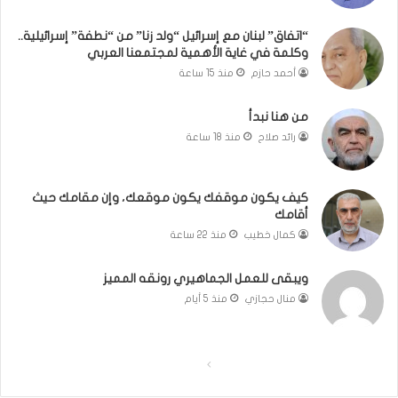
”
إ
“اتفاق” لبنان مع إسرائيل “ولد زنا” من “نطفة” إسرائيلية..
وكلمة في غاية الأهمية لمجتمعنا العربي
س
ر
أحمد حازم
منذ 15 ساعة
ا
ئ
من هنا نبدأ
ي
رائد صلاح
منذ 18 ساعة
ل
ي
ة
كيف يكون موقفك يكون موقعك، وإن مقامك حيث
.
أقامك
.
كمال خطيب
منذ 22 ساعة
و
ك
ل
ويبقى للعمل الجماهيري رونقه المميز
م
منال حجازي
منذ 5 أيام
ة
ف
ي
ا
ا
غ
ا
ل
ل