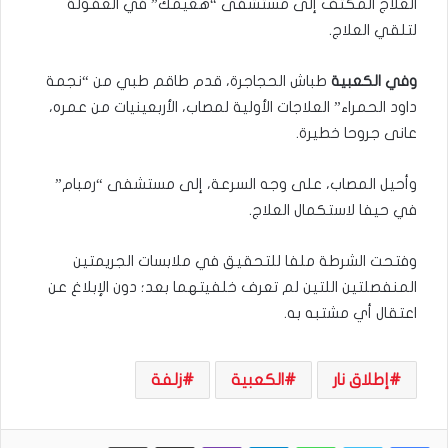
العلاج المكثف إلى مستشفى “هعيمك” في العفولة
لتلقي العلاج.
وفي الكعبية
طباش الحجاجرة، قدم طاقم طبي من “نجمة
داود الحمراء” العلاجات الأولية لمصاب، الأربعينيات من عمره،
عانى جروحا خطيرة.
وأحيل المصاب، على وجه السرعة، إلى مستشفى “رمبام”
في حيفا لاستكمال العلاج.
وفتحت الشرطة ملفا للتحقيق في ملابسات الجريمتين
المنفصلتين اللتين لم تعرف خلفيتهما بعد؛ دون الإبلاغ عن
اعتقال أي مشتبه به.
إطلاق نار
الكعبية
زلفة
WhatsApp
Telegram
Viber
مشاركة عبر البريد
طباعة