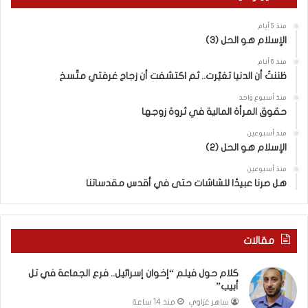
إ
س
منذ 5 أيام
ر
الإسلام هو الحل (3)
ا
ئ
منذ 6 أيام
ي
ظننتُ أن الدنيا تغيّرت.. ثم اكتشفت أن زجاج غرفتي متّسخ
ل
منذ أسبوع واحد
“
حقوق المرأة المالية في ثروة زوجها
و
ل
منذ أسبوعين
د
الإسلام هو الحل (2)
ز
منذ أسبوعين
ن
هل صرنا عبيدًا للشاشات حتى في أقدس مقدساتنا
ا
”
م
ن
مقالات
“
ن
كلام حول فيلم “إخوان إسرائيل.. فرع الجماعة في تل
ط
أبيب”
ف
ساهر غزاوي
منذ 14 ساعة
ة