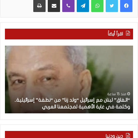
اقرأ أيضاً
“
م
ا
ن
ت
ه
ف
ن
ا
ا
ق
ن
”
ب
ل
د
منذ 15 ساعة
“اتفاق” لبنان مع إسرائيل “ولد زنا” من “نطفة” إسرائيلية..
ب
أ
وكلمة في غاية الأهمية لمجتمعنا العربي
م
ن
ا
ن
م
ع
دين ودنيا