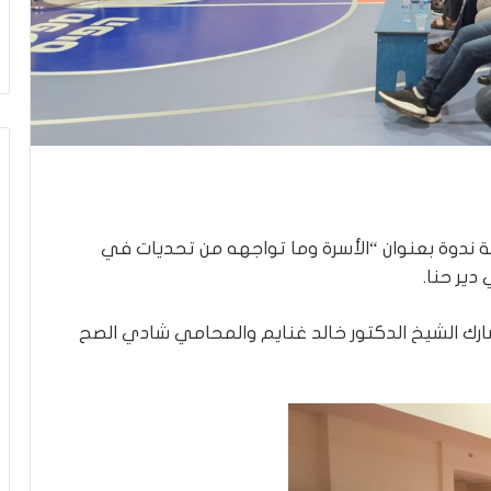
ي
ن
ي
ة
ب
ي
ن
ا
ل
ت
غ
 ندوة بعنوان “الأسرة وما تواجهه من تحديات في
ي
دير حنا.
ي
ب
و
ارك الشيخ الدكتور خالد غنايم والمحامي شادي الصح
ا
ل
م
و
ا
ج
ه