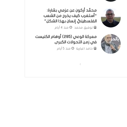
؟
ر
محمَّد أركون عن عزمي بشارة:
(
و
“أستغرب كيف يخرج من الشعب
ف
ا
الفلسطينيُّ إنسان بهذا الشكل”
ي
؟
توفيق محمد
منذ 4 أيام
د
(
ي
ف
معركة الوعي (295) أوهام الكنيست
و
ي
في زمن التحولات الكبرى
)
د
حامد اغبارية
منذ 5 أيام
ي
و
)
ا
ا
ل
ل
ص
ص
ف
ف
ح
ح
ة
ة
ا
ا
ل
ل