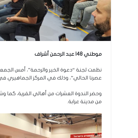
ذ
ا
ا
ل
ع
ا
م
.
.
موطني 48| عبد الرحمن أشراف
م
ا
نظمت لجنة “دعوة الخير والرحمة”، أمس الجمعة
ذ
عصرنا الحالي”، وذلك في المركز الجماهيري في 
ا
ت
ق
وحضر الندوة العشرات من أهالي القرية، كما وش
و
من مدينة عرابة.
ل
ا
ل
أ
و
ن