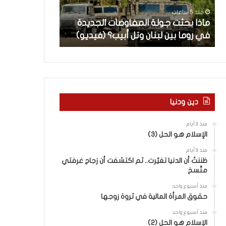
ث
م
منذ 5 ساعات
منذ 6 ساعات
ت
ا
ن
ماذا بحثت جولة المفاوضات الجديدة
5 اقتحامات لآ
ج
ت
في روما بين لبنان وتل أبيب؟ (فيديو)
العام.. ماذا تقو
و
ل
ل
آ
ة
خ
ا
ر
ل
م
م
ع
ف
ا
دين ودنيا
ا
ق
و
ل
منذ 3 أيام
ض
ه
الإسلام هو الحل (3)
ا
ا
منذ 3 أيام
ت
ب
ظننتُ أن الدنيا تغيّرت.. ثم اكتشفت أن زجاج غرفتي
ا
ا
متّسخ
ل
ل
ج
ق
منذ أسبوع واحد
د
د
حقوق المرأة المالية في ثروة زوجها
ي
س
منذ أسبوع واحد
د
ه
الإسلام هو الحل (2)