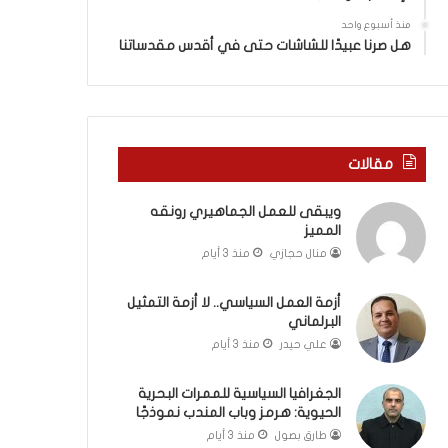
ة
ذ
ف
ا
منذ أسبوع واحد
ي
ا
هل صرنا عبيدًا للشاشات حتى في أقدس مقدساتنا
ر
ل
و
ع
م
ا
ا
م
ب
.
مقالات
ي
.
ن
م
ويبقى للعمل الجماهيري رونقه
ل
ا
المميز
ب
ذ
ن
ا
منال حجازي
منذ 3 أيام
ا
ت
ن
ق
أزمة العمل السياسي.. لا أزمة التمثيل
و
و
البرلماني
ت
ل
علي حيدر
منذ 3 أيام
ل
ا
أ
ل
الجغرافيا السياسية للممرات البحرية
ب
أ
الحيوية: هرمز وباب المندب نموذجًا
ي
و
طارق بصول
منذ 3 أيام
ب
ن