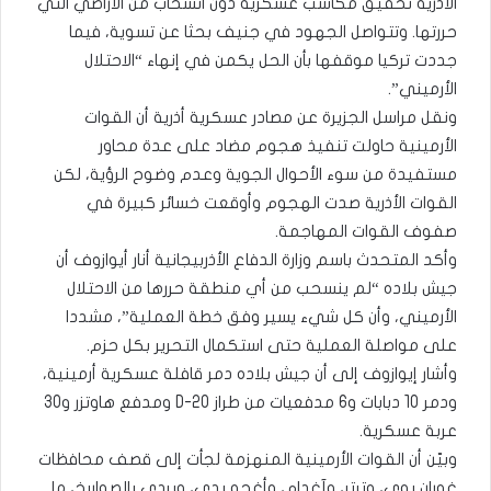
الأذرية تحقيق مكاسب عسكرية دون انسحاب من الأراضي التي
حررتها. وتتواصل الجهود في جنيف بحثا عن تسوية، فيما
جددت تركيا موقفها بأن الحل يكمن في إنهاء “الاحتلال
الأرميني”.
ونقل مراسل الجزيرة عن مصادر عسكرية أذرية أن القوات
الأرمينية حاولت تنفيذ هجوم مضاد على عدة محاور
مستفيدة من سوء الأحوال الجوية وعدم وضوح الرؤية، لكن
القوات الأذرية صدت الهجوم وأوقعت خسائر كبيرة في
صفوف القوات المهاجمة.
وأكد المتحدث باسم وزارة الدفاع الأذربيجانية أنار أيوازوف أن
جيش بلاده “لم ينسحب من أي منطقة حررها من الاحتلال
الأرميني، وأن كل شيء يسير وفق خطة العملية”، مشددا
على مواصلة العملية حتى استكمال التحرير بكل حزم.
وأشار إيوازوف إلى أن جيش بلاده دمر قافلة عسكرية أرمينية،
ودمر 10 دبابات و6 مدفعيات من طراز D-20 ومدفع هاوتزر و30
عربة عسكرية.
وبيّن أن القوات الأرمينية المنهزمة لجأت إلى قصف محافظات
غوران بوي، وترتر، وآغدام، وأغجه بدي، وبردي بالصواريخ، ما