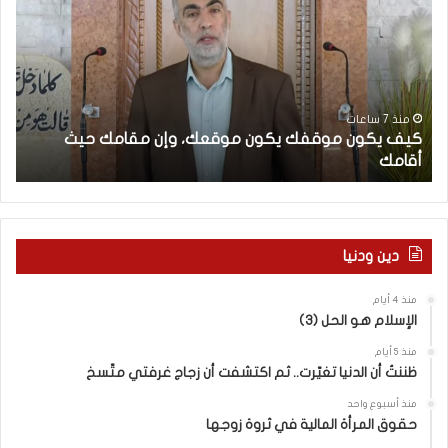
ف
إ
ي
ع
ك
ل
و
ا
ن
م
م
ا
منذ 7 ساعات
كيف يكون موقفك يكون موقعك، وإن مقامك حيث
و
ل
أقامك
ا
ق
غ
ف
ر
ك
ب
ي
ي
ك
و
دين ودنيا
و
ا
ن
ل
منذ 4 أيام
م
ر
الإسلام هو الحل (3)
و
و
ق
ا
منذ 5 أيام
ع
ي
ظننتُ أن الدنيا تغيّرت.. ثم اكتشفت أن زجاج غرفتي متّسخ
ك
ة
منذ أسبوع واحد
،
ا
حقوق المرأة المالية في ثروة زوجها
و
ل