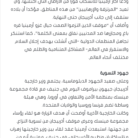
ودعا أكار أرمينيا للانسحاب فورا من الأراضي التي احتلتها، وأن
تعيد “المرتزقة والإرهابيين” من هذه المناطق، مؤكدا أن بلاده
ستقف إلى جانب أذربيجان حتى النهاية.
وأضاف أن “موقف الذين التزموا الصمت حيال غزو أرمينيا قره
باغ ومجازرها ضد المدنيين نفاق بمعنى الكلمة”، كما استنكر
تجاهل المنظمات الدولية -التي أنشئت بهدف إحلال السلام
والاستقرار في العالم- المشاكل المتنامية والظلم في
مختلف أنحاء العالم.
جهود التسوية
وعلى صعيد الجهود الدبلوماسية، يجتمع وزير خارجية
أذربيجان جيهون بيراموف اليوم في جنيف مع قادة مجموعة
مينسك بمنظمة الأمن والتعاون في أوروبا، وهي هيئة
وساطة تضم فرنسا وروسيا والولايات المتحدة.
وكانت الخارجية الأذرية أوضحت أن هدف الزيارة هو لقاء رؤساء
مجموعة مينسك وعرض موقف أذربيجان من تسوية النزاع.
من جهتها، استبعدت أرمينيا عقد لقاء بين وزير خارجيتها زهراب
مناتساكانيان ونظيره الأذربيجاني في جنيف، معتبرة أنه من