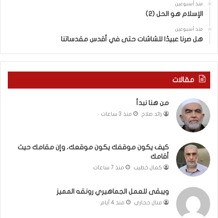
إ
ف
منذ أسبوعين
ن
الإسلام هو الحل (2)
ل
م
س
منذ أسبوعين
ق
ط
هل صرنا عبيدًا للشاشات حتى في أقدس مقدساتنا
ا
ي
م
ن
ك
ي
ح
ة
مقالات
ي
ب
ث
ي
من هنا نبدأ
أ
ن
رائد صلاح
منذ 3 ساعات
ق
ا
ا
ل
م
ت
ك
غ
كيف يكون موقفك يكون موقعك، وإن مقامك حيث
أقامك
ي
ي
كمال خطيب
منذ 7 ساعات
ب
و
ويبقى للعمل الجماهيري رونقه المميز
ا
منال حجازي
منذ 4 أيام
ل
م