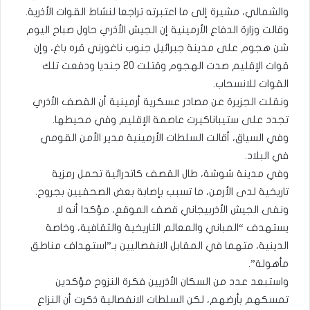
والشمالي، مشيرة إلى ما اعتبرته تراجعا لنشاط القوات الأذرية.
وقالت وزارة الدفاع الأرمينية إن الجيش الأذري حاول صباح اليوم
شن هجوم على مدينة جبرائيل جنوب ناغورني قره باغ، وإن
قوات الإقليم صدت الهجوم وقتلت 20 جنديا ودفعت تلك
القوات للانسحاب.
ونقلت الجزيرة عن مصادر عسكرية أرمينية أن القصف الأذري
تجدد على ستيباناكيرت عاصمة الإقليم وفي محيطها.
وفي السياق، أقالت السلطات الأرمينية مدير الأمن القومي
في البلاد.
وفي مدينة شوشة، طال القصف كاتدرائية تحمل رمزية
تاريخية لدى الأرمن، ما تسبب بإصابة بعض الصحفيين بجروح.
ونفى الجيش الأذربيجاني قصف الموقع، مؤكدا أنه لا
يستهدف “المباني والمعالم التاريخية والثقافية، وخاصة
الدينية، متهما في المقابل الانفصاليين بـ”استهداف مناطق
مأهولة”.
واستبعد عدد من السكان الأذريين فكرة النزوح مؤكدين
تمسكهم بأرضهم، لكن السلطات الانفصالية ذكرت أن النزاع