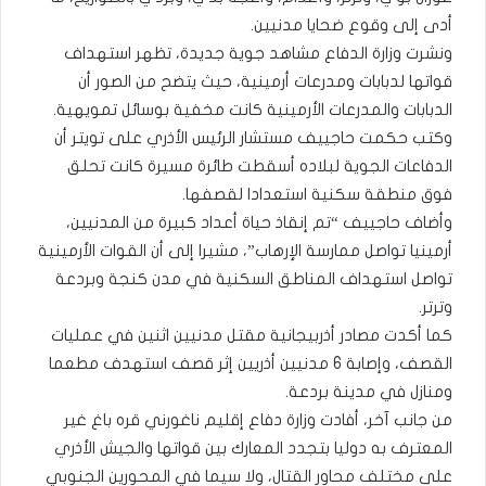
أدى إلى وقوع ضحايا مدنيين.
ونشرت وزارة الدفاع مشاهد جوية جديدة، تظهر استهداف
قواتها لدبابات ومدرعات أرمينية، حيث يتضح من الصور أن
الدبابات والمدرعات الأرمينية كانت مخفية بوسائل تمويهية.
وكتب حكمت حاجييف مستشار الرئيس الأذري على تويتر أن
الدفاعات الجوية لبلاده أسقطت طائرة مسيرة كانت تحلق
فوق منطقة سكنية استعدادا لقصفها.
وأضاف حاجييف “تم إنقاذ حياة أعداد كبيرة من المدنيين،
أرمينيا تواصل ممارسة الإرهاب”، مشيرا إلى أن القوات الأرمينية
تواصل استهداف المناطق السكنية في مدن كنجة وبردعة
وترتر.
كما أكدت مصادر أذربيجانية مقتل مدنيين اثنين في عمليات
القصف، وإصابة 6 مدنيين أذريين إثر قصف استهدف مطعما
ومنازل في مدينة بردعة.
من جانب آخر، أفادت وزارة دفاع إقليم ناغورني قره باغ غير
المعترف به دوليا بتجدد المعارك بين قواتها والجيش الأذري
على مختلف محاور القتال، ولا سيما في المحورين الجنوبي