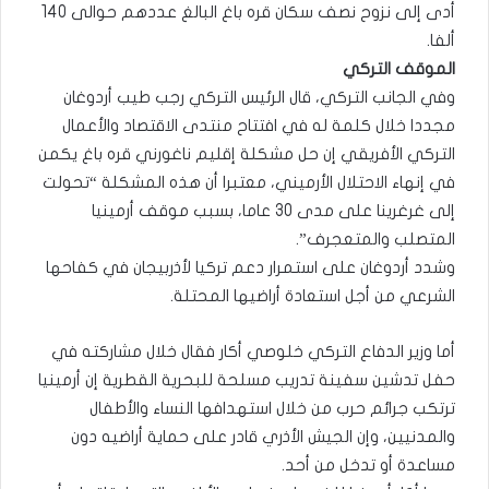
أدى إلى نزوح نصف سكان قره باغ البالغ عددهم حوالى 140
ألفا.
الموقف التركي
وفي الجانب التركي، قال الرئيس التركي رجب طيب أردوغان
مجددا خلال كلمة له في افتتاح منتدى الاقتصاد والأعمال
التركي الأفريقي إن حل مشكلة إقليم ناغورني قره باغ يكمن
في إنهاء الاحتلال الأرميني، معتبرا أن هذه المشكلة “تحولت
إلى غرغرينا على مدى 30 عاما، بسبب موقف أرمينيا
المتصلب والمتعجرف”.
وشدد أردوغان على استمرار دعم تركيا لأذربيجان في كفاحها
الشرعي من أجل استعادة أراضيها المحتلة.
أما وزير الدفاع التركي خلوصي أكار فقال خلال مشاركته في
حفل تدشين سفينة تدريب مسلحة للبحرية القطرية إن أرمينيا
ترتكب جرائم حرب من خلال استهدافها النساء والأطفال
والمدنيين، وإن الجيش الأذري قادر على حماية أراضيه دون
مساعدة أو تدخل من أحد.