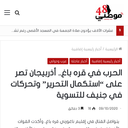
بحث
الق
عن
عشرات الآلاف يؤدون صلاة الجمعة في المسجد الأقصى رغم تشديدات الاحتلال
الرئيسية
/
أخبار رئيسية إضافية
أخبار رئيسية إضافية
أخبار عاجلة
عرب ودولي
الحرب في قره باغ.. أذربيجان تصر
على “استكمال التحرير” وتحركات
في جنيف للتسوية
09/10/2020
16
3 دقائق
يتواصل القتال في إقليم ناغورني قره باغ، وأكدت القوات