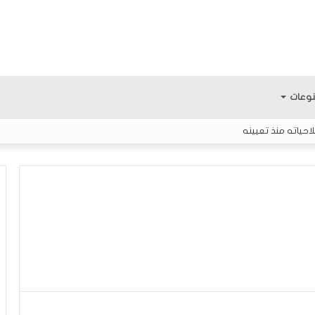
وعات
احياته منذ تعيينه
م
ن
ه
ن
ا
ن