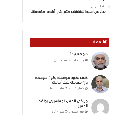
ا
ي
م
ن
منذ أسبوعين
ك
ي
هل صرنا عبيدًا للشاشات حتى في أقدس مقدساتنا
ح
ة
ي
ب
ث
ي
أ
ن
ق
ا
مقالات
ا
ل
م
ت
من هنا نبدأ
ك
غ
ي
رائد صلاح
منذ ساعتين
ي
ب
و
كيف يكون موقفك يكون موقعك،
ا
وإن مقامك حيث أقامك
ل
كمال خطيب
منذ 6 ساعات
م
و
ويبقى للعمل الجماهيري رونقه
ا
المميز
ج
منال حجازي
منذ 4 أيام
ه