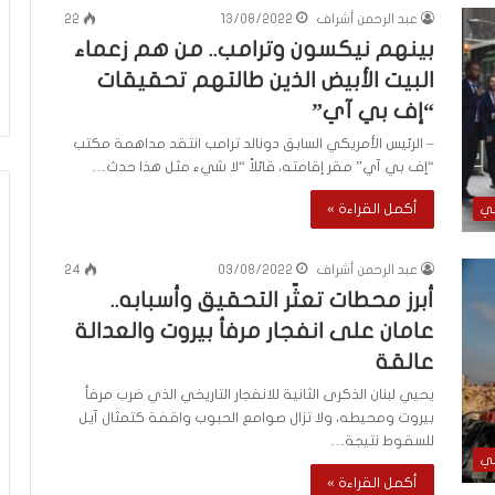
ب
عبد الرحمن أشراف
13/08/2022
22
د
بينهم نيكسون وترامب.. من هم زعماء
واية الفلسطينية بين
أ
منذ ساعتين
من هنا نبدأ
البيت الأبيض الذين طالتهم تحقيقات
“إف بي آي”
– الرئيس الأمريكي السابق دونالد ترامب انتقد مداهمة مكتب
“إف بي آي” مقر إقامته، قائلاً “لا شيء مثل هذا حدث…
أكمل القراءة »
لي
عبد الرحمن أشراف
03/08/2022
24
أبرز محطات تعثّر التحقيق وأسبابه..
عامان على انفجار مرفأ بيروت والعدالة
عالقة
يحيي لبنان الذكرى الثانية للانفجار التاريخي الذي ضرب مرفأ
بيروت ومحيطه، ولا تزال صوامع الحبوب واقفة كتمثال آيل
للسقوط نتيجة…
لي
أكمل القراءة »