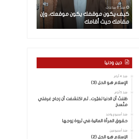
ن
م
منذ 6 ساعات
منذ يومين
م
ا
كيف يكون موقفك يكون موقعك، وإن
الإعلام الغربي 
و
ل
مقامك حيث أقامك
التغييب والمو
ق
غ
ف
ر
ك
ب
ي
ي
ك
و
و
ا
ن
ل
دين ودنيا
م
ر
و
و
منذ 4 أيام
ق
ا
الإسلام هو الحل (3)
ع
ي
منذ 5 أيام
ك
ة
ظننتُ أن الدنيا تغيّرت.. ثم اكتشفت أن زجاج غرفتي
،
ا
متّسخ
و
ل
إ
ف
منذ أسبوع واحد
ن
ل
حقوق المرأة المالية في ثروة زوجها
م
س
منذ أسبوعين
ق
ط
الإسلام هو الحل (2)