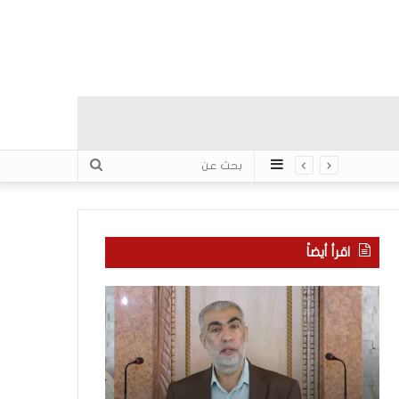
عمود
بحث
جانبي
عن
اقرأ أيضاً
ك
ا
ي
ل
ف
إ
ي
ع
ك
ل
و
ا