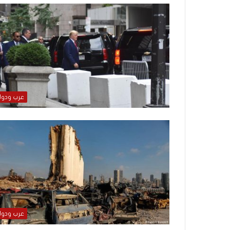
م
منذ يومين
ا
الإعلام الغربي والر
ل
التغييب والمواجهة
غ
ر
ب
ي
و
ا
عرب ودو
ل
ر
و
ا
ي
ة
ا
ل
ف
ل
س
عرب ودو
ط