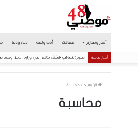
أخبار وتقارير
مقالات
أدب ولغة
دين ودنيا
من
تقرير: نتنياهو همّش كاتس في وزارة الأمن وقيّد صل
أخبار عاجلة
الرئيسية
/
محاسبة
محاسبة
ا
ل
إ
ع
ل
ا