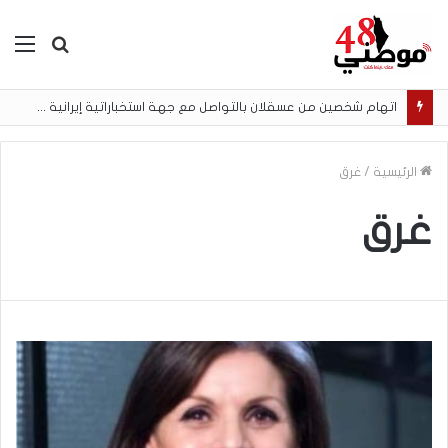
بحث
الق
عن
الرئيسية
/
غرق
غرق