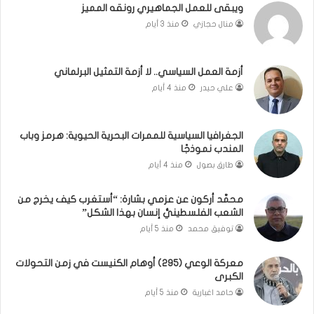
ويبقى للعمل الجماهيري رونقه المميز
ا
م
منال حجازي
منذ 3 أيام
ب
.
ي
.
ن
م
ل
ا
أزمة العمل السياسي.. لا أزمة التمثيل البرلماني
ب
ذ
علي حيدر
منذ 4 أيام
ن
ا
ا
ت
ن
ق
الجغرافيا السياسية للممرات البحرية الحيوية: هرمز وباب
و
و
المندب نموذجًا
ت
ل
طارق بصول
منذ 4 أيام
ل
ا
أ
ل
محمَّد أركون عن عزمي بشارة: “أستغرب كيف يخرج من
ب
أ
الشعب الفلسطينيُّ إنسان بهذا الشكل”
ي
و
توفيق محمد
منذ 5 أيام
ب
ن
؟
ر
(
و
معركة الوعي (295) أوهام الكنيست في زمن التحولات
الكبرى
ف
ا
ي
؟
حامد اغبارية
منذ 5 أيام
د
(