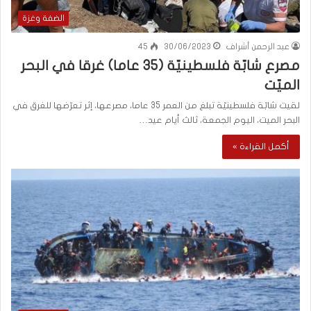
الضفة وغزة
عبد الرحمن أشراف
30/06/2023
45
مصرع شابّة فلسطينيّة (35 عاما) غرقا في البحر
الميّت
لقيت شابّة فلسطينيّة تبلغ من العمر 35 عاما، مصرعها، إثر تعرّضها للغرق في
البحر الميت، اليوم الجمعة، ثالث أيام عيد…
أكمل القراءة »