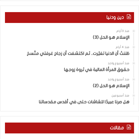
ة
خ
ا
ر
ل
م
دين ودنيا
م
ع
ف
ا
منذ 3 أيام
ا
ق
الإسلام هو الحل (3)
و
ل
ض
ه
منذ 4 أيام
ا
ا
ظننتُ أن الدنيا تغيّرت.. ثم اكتشفت أن زجاج غرفتي متّسخ
ت
ب
منذ أسبوع واحد
ا
ا
حقوق المرأة المالية في ثروة زوجها
ل
ل
ج
ق
منذ أسبوع واحد
د
الإسلام هو الحل (2)
د
ي
س
منذ أسبوعين
د
ه
هل صرنا عبيدًا للشاشات حتى في أقدس مقدساتنا
ة
ذ
ف
ا
ي
ا
ر
ل
مقالات
و
ع
م
ا