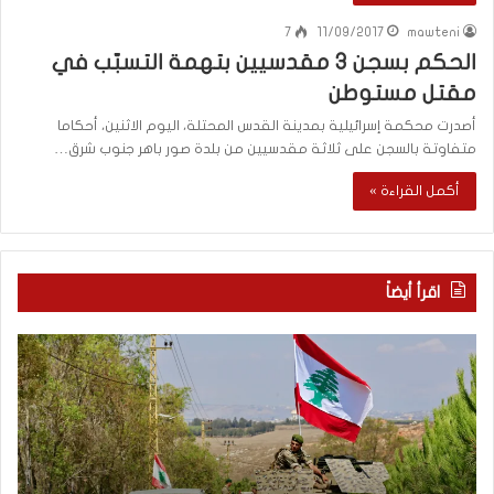
7
11/09/2017
mawteni
الحكم بسجن 3 مقدسيين بتهمة التسبّب في
مقتل مستوطن
أصدرت محكمة إسرائيلية بمدينة القدس المحتلة، اليوم الاثنين، أحكاما
متفاوتة بالسجن على ثلاثة مقدسيين من بلدة صور باهر جنوب شرق…
أكمل القراءة »
اقرأ أيضاً
م
5
ا
ا
ذ
ق
ا
ت
ب
ح
ح
ا
ث
م