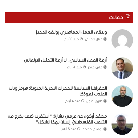
ف
ا
ي
ا
ر
ل
مقالات
و
ع
م
ا
ويبقى للعمل الجماهيري رونقه المميز
ا
م
منال حجازي
منذ 3 أيام
ب
.
ي
.
ن
م
ل
ا
أزمة العمل السياسي.. لا أزمة التمثيل البرلماني
ب
ذ
علي حيدر
منذ 4 أيام
ن
ا
ا
ت
ن
ق
الجغرافيا السياسية للممرات البحرية الحيوية: هرمز وباب
و
و
المندب نموذجًا
ت
ل
طارق بصول
منذ 4 أيام
ل
ا
أ
ل
محمَّد أركون عن عزمي بشارة: “أستغرب كيف يخرج من
ب
أ
الشعب الفلسطينيُّ إنسان بهذا الشكل”
ي
و
توفيق محمد
منذ 5 أيام
ب
ن
؟
ر