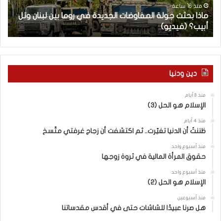
ت
ا
منذ 16 ساعة
ماذا بحثت جولة المفاوضات الجديدة في روما بين لبنان وتل
ج
ت
أبيب؟ (فيديو)
ا
و
ل
ل
آ
ة
خ
ا
ر
ل
م
دين ودنيا
م
ع
ف
ا
منذ 3 أيام
ا
ق
الإسلام هو الحل (3)
و
ل
ض
ه
منذ 4 أيام
ا
ا
ظننتُ أن الدنيا تغيّرت.. ثم اكتشفت أن زجاج غرفتي متّسخ
ت
ب
منذ أسبوع واحد
ا
ا
حقوق المرأة المالية في ثروة زوجها
ل
ل
ج
ق
منذ أسبوع واحد
د
الإسلام هو الحل (2)
د
ي
س
منذ أسبوعين
د
ه
هل صرنا عبيدًا للشاشات حتى في أقدس مقدساتنا
ة
ذ