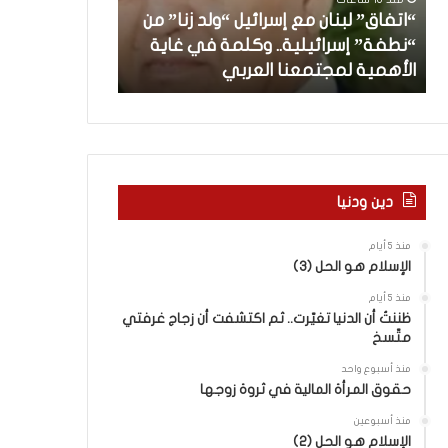
”
ب
“اتفاق” لبنان مع إسرائيل “ولد زنا” من
ل
د
“نطفة” إسرائيلية.. وكلمة في غاية
ب
أ
منذ 13 ساعة
الأهمية لمجتمعنا العربي
من هنا نبدأ
ن
ا
ن
م
ع
إ
س
دين ودنيا
ر
ا
منذ 5 أيام
ئ
الإسلام هو الحل (3)
ي
منذ 5 أيام
ل
ظننتُ أن الدنيا تغيّرت.. ثم اكتشفت أن زجاج غرفتي
“
متّسخ
و
ل
منذ أسبوع واحد
د
حقوق المرأة المالية في ثروة زوجها
ز
منذ أسبوعين
ن
الإسلام هو الحل (2)