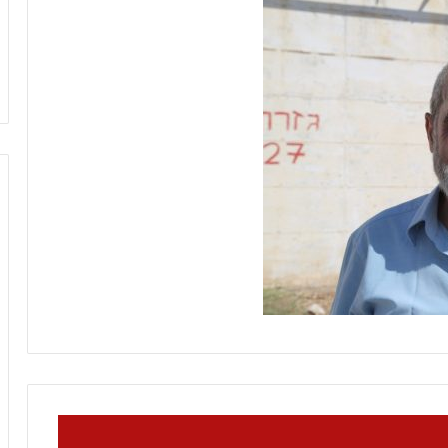
ل
منذ 9 ساعات
ف
كلام حول فيلم “إخوان إسرائيل.. فرع
ي
الجماعة في تل أبيب”
ل
م
“
إ
خ
و
ا
ن
إ
س
ر
ا
ئ
ي
ل
.
.
ف