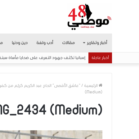
أخبار وتقارير
مقالات
أدب ولغة
دين ودنيا
من
إسبانيا تكثف جهود التعرف على ضحايا مأساة سبت
أخبار عاجلة
الرئيسية
/
"عاشق الأقصى" الحاج عبد الكريم كريّم من كفر ك
(Medium)
م
MG_2434 (Medium)
ن
ه
ن
ا
ن