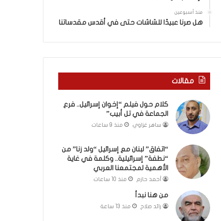
ا
”
منذ أسبوعين
م
هل صرنا عبيدًا للشاشات حتى في أقدس مقدساتنا
ن
“
ن
ط
ف
مقالات
ة
”
كلام حول فيلم “إخوان إسرائيل.. فرع
إ
الجماعة في تل أبيب”
س
ر
ساهر غزاوي
منذ 9 ساعات
ا
ئ
“اتفاق” لبنان مع إسرائيل “ولد زنا” من
ي
“نطفة” إسرائيلية.. وكلمة في غاية
ل
الأهمية لمجتمعنا العربي
ي
أحمد حازم
منذ 10 ساعات
ة
من هنا نبدأ
.
رائد صلاح
منذ 13 ساعة
.
و