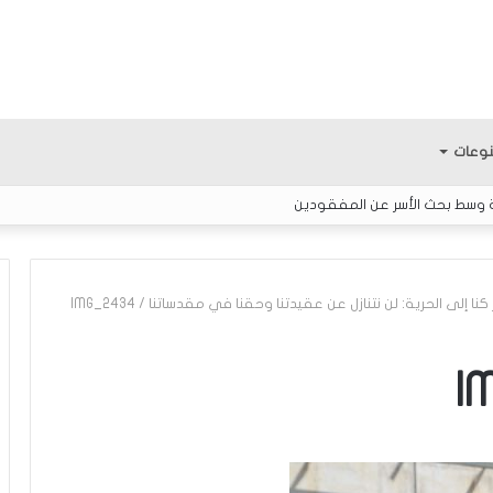
وعات
ة وسط بحث الأسر عن المفقودين
نا إلى الحرية: لن نتنازل عن عقيدتنا وحقنا في مقدساتنا
/
IMG_2434
ك
I
ل
ا
م
ح
و