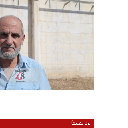
ب
د
أ
منذ 13 ساعة
من هنا نبدأ
اترك تعليقاً