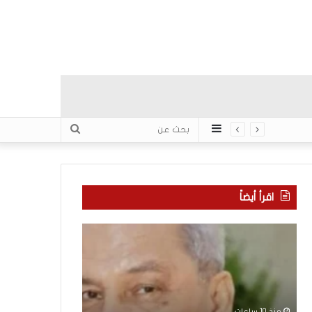
عمود
بحث
جانبي
عن
اقرأ أيضاً
“
م
ا
ن
ت
ه
ف
ن
ا
ا
ق
ن
منذ 10 ساعات