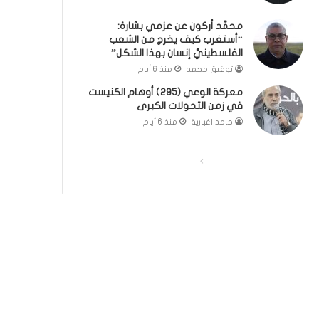
؟
ر
محمَّد أركون عن عزمي بشارة:
(
و
“أستغرب كيف يخرج من الشعب
ف
ا
الفلسطينيُّ إنسان بهذا الشكل”
ي
؟
توفيق محمد
منذ 6 أيام
د
(
ي
ف
معركة الوعي (295) أوهام الكنيست
و
ي
في زمن التحولات الكبرى
)
د
حامد اغبارية
منذ 6 أيام
ي
و
)
ا
ا
ل
ل
ص
ص
ف
ف
ح
ح
ة
ة
ا
ا
ل
ل