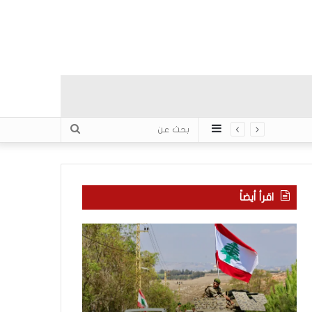
عمود
بحث
جانبي
عن
اقرأ أيضاً
م
5
ا
ا
ذ
ق
ا
ت
ب
ح
ح
ا