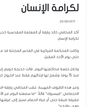
م
لكرامة الإنسان
منذ يومين
ا
5 اقتحامات لآخر م
ت
العام.. ماذا تقول ال
ل
20/09/2017
آ
خ
أكد المحامي خالد زبارقة أن المعلمة المقدسية خد
ر
م
لكرامة الإنسان.
ع
ا
وكانت المحكمة المركزية في القدس المحتلة قد مدد
ق
حتى يوم الأحد المقبل.
ل
ه
ا
وخلال جلسة محاكمتها اليوم، قالت خديجة خويص إنها 
ب
منذ 15 يوما، وسُمح لها ارتدائهم فقط عند الخروج للمحكمة.
ا
ل
وعن هذه الظروف المهينة، عقب المحامي زبارقة-ال
ق
د
الاجتماعي “فيسبوك” قائلاً: “ما سمعته اليوم من الأ
س
مقرفة ضيقة حتى أن مياه الحمام تسيل إلى غرفتها، م
ه
وهي واقفه”.