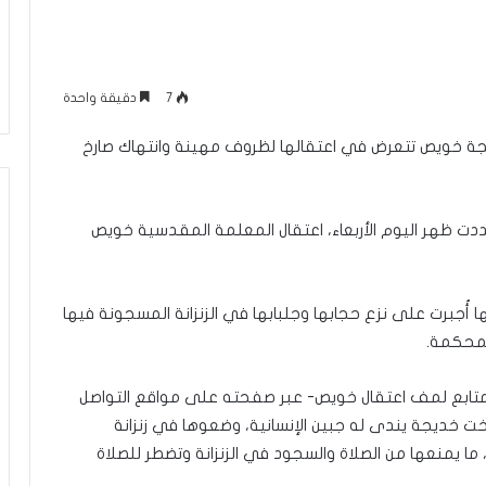
م
منذ يوم واحد
ا
عاقلها بالقدس هذا
الإعلام الغربي والرواية الفلسطينية بي
ل
أونروا؟ (فيديو)
التغييب والمواجهة
غ
7
دقيقة واحدة
ر
ب
يجة خويص تتعرض في اعتقالها لظروف مهينة وانتهاك صارخ
ي
و
ا
ل
ت ظهر اليوم الأربعاء، اعتقال المعلمة المقدسية خويص
ر
و
ا
ي
أُجبرت على نزع حجابها وجلبابها في الزنزانة المسجونة فيها
ة
ا
ل
متابع لمف اعتقال خويص- عبر صفحته على مواقع التواصل
ف
ل
خت خديجة يندى له جبين الإنسانية، وضعوها في زنزانة
س
ا يمنعها من الصلاة والسجود في الزنزانة وتضطر للصلاة
ط