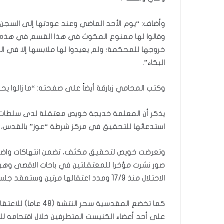
ذ
ا
ا
وأضاف: “يوم الأحد الماضي وعند عودتها إلى السجن ف
ل
وقالوا لها ممنوع المكوث في هذا القسم في هذه المل
ع
خروجها للمحكمة؛ ولم يعيدوا لها ملابسها إلا في ال
ا
البكاء”.
م
.
.
وكتب المحامي زبارقة أيضاً على صفحته: “ما زالوا 
م
ا
يذكر أن المعلمة خديجة خويص معتقلة لدى سلطات الا
ذ
استدعائها للتحقيق في مركز شرطة “عوز” بالقدس، ب
ا
ت
ق
وتعرضت خويص لتحقيق مكثف، تضمن انتهاكات واضح
و
صور نشرت مؤخرا للمعتقلتين في باحات الاقصى وهن 
ل
الاحتلال منذ 17/9 ومدد اعتقالها مرتين وستعقد جلسة لها الأحد المقبل.
ا
ل
أ
و
على أحد أعضاء الكنيست المتطرفين خلال اقتحامه ل
ن