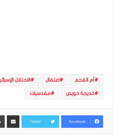
ر
و
ا
؟
(
ف
ي
د
ي
و
)
أم الفحم
اعتقال
الاحتلال الإسرائ
خديجة خويص
مقدسيات
مشاركة عبر البريد
Twitter
Facebook