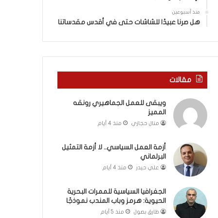
ة
ذ
ف
ا
منذ أسبوعين
ي
ا
هل صرنا عبيدًا للشاشات حتى في أقدس مقدساتنا
ر
ل
و
ع
م
ا
ا
م
ب
.
مقالات
ي
.
ن
م
ويبقى للعمل الجماهيري رونقه
ل
ا
المميز
ب
ذ
ن
ا
منال حجازي
منذ 4 أيام
ا
ت
ن
ق
أزمة العمل السياسي.. لا أزمة التمثيل
و
و
البرلماني
ت
ل
علي حيدر
منذ 4 أيام
ل
ا
أ
ل
الجغرافيا السياسية للممرات البحرية
ب
أ
الحيوية: هرمز وباب المندب نموذجًا
ي
و
طارق بصول
منذ 5 أيام
ب
ن