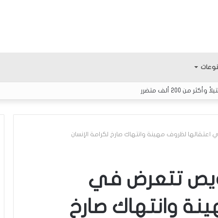
وعات
اعتقالها لظروف مهينة وانتهاك صارخ لكرامة الإنسان
ا
ل
ويص تتعرض في
إ
ع
نة وانتهاك صارخ
ل
ا