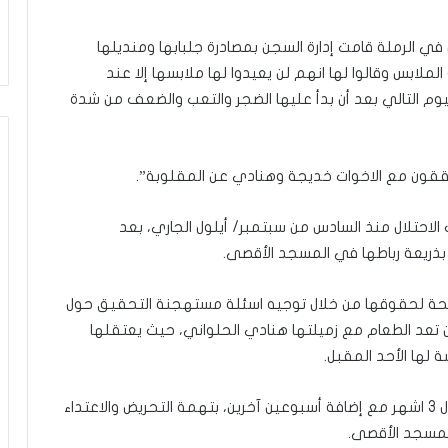
ي
ن
ي
ي الرملة قامت إدارة السجن بمصادرة جلبابها ومنديلها
ة
ابس وقالوا لها انهم لن يعيدوا لها ملابسها إلا عند
ب
يوم التالي بعد أن بدأ عليها الضجر والتعب والضعف من شدة
ي
ن
ا
ل
يحققون مع الاخوات خديجة وهنادي عن المقلوبة”.
ت
غ
حتلال منذ السادس من سبتمبر/ أيلول الجاري، بعد
ي
ذريعة رباطها في المسجد الأقصى.
ي
ب
و
ة لحقوقها من خلال توجيه اسئلة مستهجنة التحقيق حول
ا
تعد الطعام مع زميلتها هنادي الحلواني، حيث يعتقلها
ل
م
و
ا
كما تخضع المقدسية سحر النتشة (48 عاما) للاعتقال 3 اشهر مع إضافة أسبوعين آخرين، بتهمة التحريض والاعتداء
ج
لمسجد الأقصى.
ه