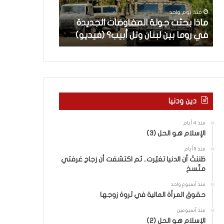
ث
م
منذ يوم واحد
منذ يومين
ت
ا
ن
ماذا بحثت جولة المفاوضات الجديدة
5 اقتحامات لآ
ج
ت
في روما بين لبنان وتل أبيب؟ (فيديو)
العام.. ماذا تقو
و
ل
ل
آ
ة
خ
ا
ر
ل
م
م
ع
ف
ا
دين ودنيا
ا
ق
و
ل
منذ 4 أيام
ض
ه
الإسلام هو الحل (3)
ا
ا
منذ 5 أيام
ت
ب
ظننتُ أن الدنيا تغيّرت.. ثم اكتشفت أن زجاج غرفتي
ا
ا
متّسخ
ل
ل
ج
ق
منذ أسبوع واحد
د
د
حقوق المرأة المالية في ثروة زوجها
ي
س
منذ أسبوعين
د
ه
الإسلام هو الحل (2)