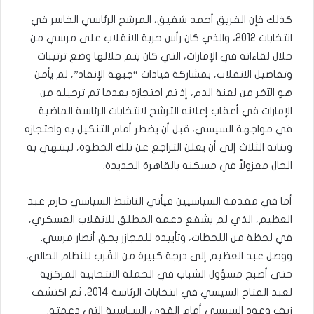
كذلك فإن الفريق أحمد شفيق، المرشح الرئاسي الخاسر في
انتخابات 2012، والذي كان رأس حربة الانقلاب على مرسي من
خلال لقاءاته في الإمارات، التي كان يتم خلالها وضع ترتيبات
وتفاصيل الانقلاب، بمشاركة قيادات “جبهة الإنقاذ”، لم يأمن
هو الآخر من لعنة الدم، إذ تم احتجازه بعدما تم ترحيله من
الإمارات في أعقاب إعلانه الترشح لانتخابات الرئاسة الماضية
في مواجهة السيسي، قبل أن يضطر أمام التنكيل به واحتجازه
وبناته الثلاث إلى أن يعلن التراجع عن تلك الخطوة، لينتهي به
الحال معزولاً في مسكنه بالقاهرة الجديدة.
أما في مقدمة السياسيين فيأتي الناشط السياسي حازم عبد
العظيم، الذي لم يشفع دعمه المطلق للانقلاب العسكري،
في لحظة من اللحظات، وتأييده للمجازر بحق أنصار مرسي.
ووصل عبد العظيم إلى درجة كبيرة من القُرب للنظام الحالي،
حتى أصبح مسؤول الشباب في الحملة الانتخابية المركزية
لعبد الفتاح السيسي في انتخابات الرئاسة 2014، ثم اكتشف
زيف وعود السيسي أمام القوى السياسية التي دعمته.