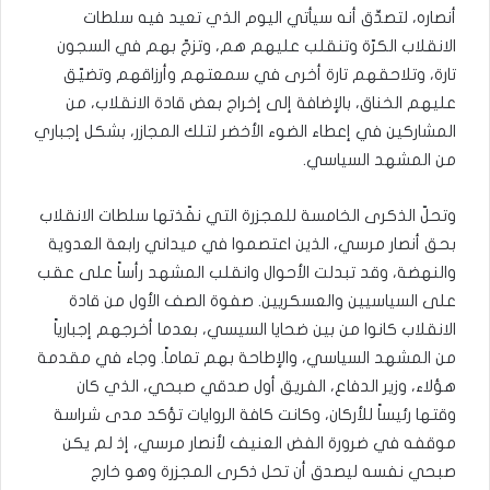
أنصاره، لتصدِّق أنه سيأتي اليوم الذي تعيد فيه سلطات
الانقلاب الكرّة وتنقلب عليهم هم، وتزجّ بهم في السجون
تارة، وتلاحقهم تارة أخرى في سمعتهم وأرزاقهم وتضيّق
عليهم الخناق، بالإضافة إلى إخراج بعض قادة الانقلاب، من
المشاركين في إعطاء الضوء الأخضر لتلك المجازر، بشكل إجباري
من المشهد السياسي.
وتحلّ الذكرى الخامسة للمجزرة التي نفّذتها سلطات الانقلاب
بحق أنصار مرسي، الذين اعتصموا في ميداني رابعة العدوية
والنهضة، وقد تبدلت الأحوال وانقلب المشهد رأساً على عقب
على السياسيين والعسكريين. صفوة الصف الأول من قادة
الانقلاب كانوا من بين ضحايا السيسي، بعدما أخرجهم إجبارياً
من المشهد السياسي، والإطاحة بهم تماماً. وجاء في مقدمة
هؤلاء، وزير الدفاع، الفريق أول صدقي صبحي، الذي كان
وقتها رئيساً للأركان، وكانت كافة الروايات تؤكد مدى شراسة
موقفه في ضرورة الفض العنيف لأنصار مرسي، إذ لم يكن
صبحي نفسه ليصدق أن تحل ذكرى المجزرة وهو خارج