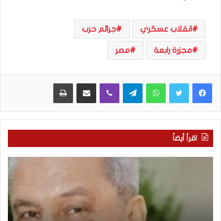
انقلاب عسكري
جرائم حرب
مجزرة رابعة
مصر
WhatsApp
Telegram
Viber
مشاركة عبر البريد
طباعة
اقرأ أيضاً
“
م
ا
ن
ت
ه
ف
ن
ا
ا
ق
ن