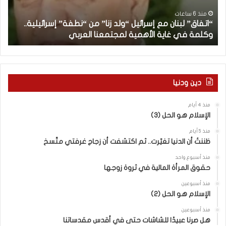
”
ب
ل
د
منذ 6 ساعات
“اتفاق” لبنان مع إسرائيل “ولد زنا” من “نطفة” إسرائيلية..
ب
أ
وكلمة في غاية الأهمية لمجتمعنا العربي
م
ن
ا
ن
م
ع
دين ودنيا
إ
س
منذ 4 أيام
ر
الإسلام هو الحل (3)
ا
ئ
منذ 5 أيام
ي
ظننتُ أن الدنيا تغيّرت.. ثم اكتشفت أن زجاج غرفتي متّسخ
ل
منذ أسبوع واحد
“
حقوق المرأة المالية في ثروة زوجها
و
ل
منذ أسبوعين
د
الإسلام هو الحل (2)
ز
منذ أسبوعين
ن
هل صرنا عبيدًا للشاشات حتى في أقدس مقدساتنا
ا