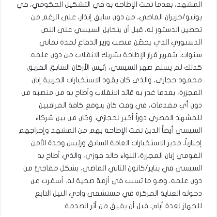
المشهد، بعدما تمت الإطاحة به في التشكيل الحكومي، في
يونيو/حزيران الماضي، من دون سابق إنذار، على الرغم من
تحصين الدستور له، قبل أن يتحايل السيسي على النص
الدستوري الذي يحصّن منصب وزير الدفاع لمدة ثماني
سنوات، بتمرير قرار الإطاحة بشريك الانقلاب من دون علمه.
كذلك لم يسلم صهر السيسي، رئيس الأركان السابق الفريق
محمود حجازي، والذي كان يقود الاستخبارات الحربية إبان
المجزرة، بعدما غدر به قائد الانقلاب وأطاح به من منصبه من
دون أي مقدمات، في وقت كان يتوقع كافة المراقبين
للمشهد المصري دوراً أكبر لحجازي. وكان من بين شركاء
السيسي أيضاً الذين تمت الإطاحة بهم من المشهد وإخراجهم
إجبارياً، مدير الاستخبارات العامة السابق ورئيس وحدة الأمن
القومي إبان المجزرة، اللواء خالد فوزي، والذي أطاح به
السيسي في يناير/كانون الثاني الماضي، بشكل مفاجئ من
دون علمه، وهو ما تسبب في أزمة صحية له، أسفرت عن
دخوله العناية المركزة في مستشفى وادي النيل التابع
للجهاز لعدة أيام، قبل أن يفيق من أثر الصدمة.