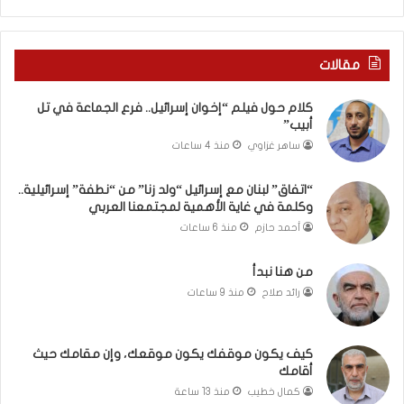
”
م
ن
مقالات
“
ن
كلام حول فيلم “إخوان إسرائيل.. فرع الجماعة في تل
ط
أبيب”
ف
ساهر غزاوي
منذ 4 ساعات
ة
”
إ
“اتفاق” لبنان مع إسرائيل “ولد زنا” من “نطفة” إسرائيلية..
وكلمة في غاية الأهمية لمجتمعنا العربي
س
ر
أحمد حازم
منذ 6 ساعات
ا
ئ
من هنا نبدأ
ي
رائد صلاح
منذ 9 ساعات
ل
ي
ة
كيف يكون موقفك يكون موقعك، وإن مقامك حيث
.
أقامك
.
كمال خطيب
منذ 13 ساعة
و