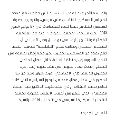
ولم ينتهِ الأمر عند القوى السياسية التي خططت مع قيادة
المجلس العسكري للانقلاب على مرسي، والترحيب بدعوة
السيسي للتظاهر دعماً لفض الاعتصامات في 27 يوليو/تموز
2013، تحت مسمى “جمعة التفويض”، عند حد الملاحقة
القضائية والتشهير الإعلامي بهم، بل وصل الأمر إلى أن
استخدم السيسي ونظامه سلاح “البلطجية” ضدهم، عندما
دفع بعدد من المسجلين الخطرين لمهاجمة إفطار نظّموه في
النادي السويسري بمنطقة إمبابة، خلال رمضان الماضي،
ليُحدثوا إصابات بعدد منهم، في مقدمتهم رئيس حزب
المصري الديمقراطي الاجتماعي، فريد زهران. وكان من بين
الحضور في هذا الإفطار، عدد من الرموز السياسية التي كانت
تجاهر بدعم الانقلاب، وفي مقدمتهم الدكتور عبد الجليل
مصطفى، الذي شغل في أعقاب الانقلاب عضوية الحملة
الانتخابية المركزية للسيسي في انتخابات 2014 الرئاسية.
(العربي الجديد)