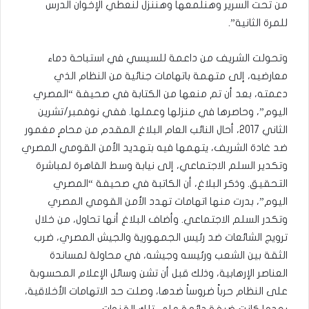
من تحت السرير وهنلمعها وهننزل لنعطي الإخوان الدرس
للمرة الثانية”.
وتحولت الشريف من داعمة للسيسي في استباحة دماء
معارضيه، إلى متهمة باتهامات جنائية من النظام الذي
دعمته، بعد أن تم منعها من الكتابة في صحيفة “المصري
اليوم”، وحاصرها في منزلها وعملها. ففي نوفمبر/تشرين
الثاني 2017، أحال النائب العام البلاغ المقدم من محامٍ مغمور
ضد غادة الشريف، يتهمها فيه بتهديد الأمن القومي المصري
وتكدير السلم الاجتماعي، إلى نيابة وسط القاهرة لمباشرة
التحقيق. وذكر البلاغ، أن الكاتبة في صحيفة “المصري
اليوم”، بدرت منها اتهامات تهدد الأمن القومي المصري
وتكدر السلم الاجتماعي. وأضاف البلاغ أنها تحاول، من خلال
ترويج الشائعات ضد رئيس الجمهورية والجيش المصري، ضرب
الثقة بين الشعب ورئيسه وجيشه، في محاولة لمساندة
العناصر الإرهابية، وذلك قبل أن تشن وسائل الإعلام المحسوبة
على النظام حرباً ضروساً ضدها، وصلت حد الاتهامات الأخلاقية،
بعدما كانت ضيفة دائمة على تلك القنوات.