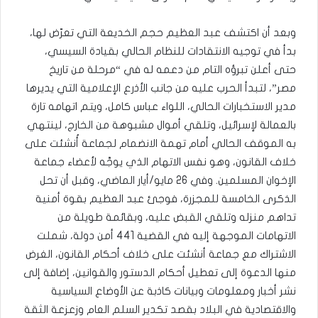
وبعد أن اكتشف عبد العظيم حجم الخديعة التي تعرّض لها،
بدأ في توجيه الانتقادات للنظام الحالي بقيادة السيسي،
حتى أعلن تبرؤه التام من دعمه له في “مرحلة من تاريخ
مصر”، لتبدأ الحرب عليه من جانب الأذرع الإعلامية التي يديرها
مدير الاستخبارات الحالي، اللواء عباس كامل، ويتم اتهامه تارة
بالعمالة لإسرائيل، وتلقي أموال مشبوهة من الخارج، لينتهي
به الموقف الحالي أمام تهمة الانضمام لجماعة أُنشئت على
خلاف القانون، وهو نفس الاتهام الذي يوجَّه لأعضاء جماعة
الإخوان المسلمين. وفي 26 مايو/أيار الماضي، وقبل أن تحل
الذكرى الخامسة للمجزرة، فوجئ عبد العظيم بقوة أمنية
تداهم منزله وتلقي القبض عليه، وبقائمة طويلة من
الاتهامات الموجهة إليه في القضية 441 أمن دولة، شملت
الاشتراك مع جماعة أنشئت على خلاف أحكام القانون، الغرض
منها الدعوة إلى تعطيل أحكام الدستور والقوانين، إضافة إلى
نشر أخبار ومعلومات وبيانات كاذبة عن الأوضاع السياسية
والاقتصادية في البلاد بقصد تكدير السلم العام وزعزعة الثقة