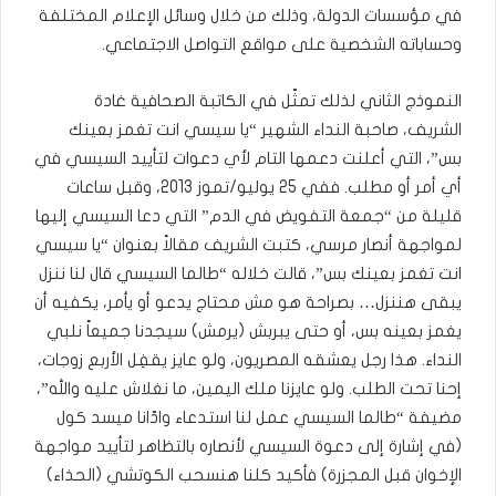
في مؤسسات الدولة، وذلك من خلال وسائل الإعلام المختلفة
وحساباته الشخصية على مواقع التواصل الاجتماعي.
النموذج الثاني لذلك تمثّل في الكاتبة الصحافية غادة
الشريف، صاحبة النداء الشهير “يا سيسي انت تغمز بعينك
بس”، التي أعلنت دعمها التام لأي دعوات لتأييد السيسي في
أي أمر أو مطلب. ففي 25 يوليو/تموز 2013، وقبل ساعات
قليلة من “جمعة التفويض في الدم” التي دعا السيسي إليها
لمواجهة أنصار مرسي، كتبت الشريف مقالاً بعنوان “يا سيسي
انت تغمز بعينك بس”، قالت خلاله “طالما السيسي قال لنا ننزل
يبقى هننزل… بصراحة هو مش محتاج يدعو أو يأمر، يكفيه أن
يغمز بعينه بس، أو حتى يبربش (يرمش) سيجدنا جميعاً نلبي
النداء. هذا رجل يعشقه المصريون، ولو عايز يقفِل الأربع زوجات،
إحنا تحت الطلب. ولو عايزنا ملك اليمين، ما نغلاش عليه والله”،
مضيفة “طالما السيسي عمل لنا استدعاء وادّانا ميسد كول
(في إشارة إلى دعوة السيسي لأنصاره بالتظاهر لتأييد مواجهة
الإخوان قبل المجزرة) فأكيد كلنا هنسحب الكوتشي (الحذاء)