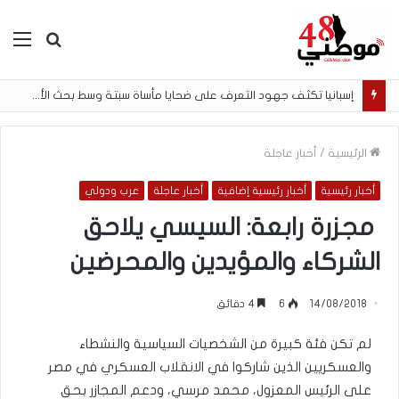
بحث
الق
عن
إسبانيا تكثف جهود التعرف على ضحايا مأساة سبتة وسط بحث الأسر عن المفقودين
الرئيسية
/
أخبار عاجلة
أخبار رئيسية
أخبار رئيسية إضافية
أخبار عاجلة
عرب ودولي
مجزرة رابعة: السيسي يلاحق
الشركاء والمؤيدين والمحرضين
14/08/2018
6
4 دقائق
لم تكن فئة كبيرة من الشخصيات السياسية والنشطاء
والعسكريين الذين شاركوا في الانقلاب العسكري في مصر
على الرئيس المعزول، محمد مرسي، ودعم المجازر بحق