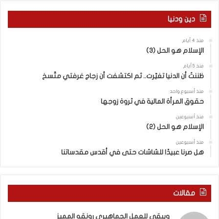
ا
ر
ل
م
دين ودنيا
م
ع
ف
ا
منذ 4 أيام
ا
ق
الإسلام هو الحل (3)
و
ل
ض
ه
منذ 5 أيام
ا
ا
ظننتُ أن الدنيا تغيّرت.. ثم اكتشفت أن زجاج غرفتي متّسخ
ت
ب
منذ أسبوع واحد
ا
ا
حقوق المرأة المالية في ثروة زوجها
ل
ل
ج
ق
منذ أسبوعين
د
الإسلام هو الحل (2)
د
ي
س
منذ أسبوعين
د
ه
هل صرنا عبيدًا للشاشات حتى في أقدس مقدساتنا
ة
ذ
ف
ا
ي
ا
ر
ل
مقالات
و
ع
م
ا
ويبقى للعمل الجماهيري رونقه المميز