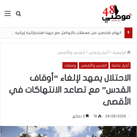
بحث
الق
عن
اتهام شخصين من عسقلان بالتواصل مع جهة استخباراتية إيرانية وتنفيذ مهام تصوير مقابل أموال رقمية
الرئيسية
/
أخبار وتقارير
/
القدس والأقصى
أخبار عاجلة
القدس والأقصى
ومضات
الاحتلال يمهد لإلغاء “أوقاف
القدس” مع تصاعد الانتهاكات في
الأقصى
29/06/2026
18
2 دقائق