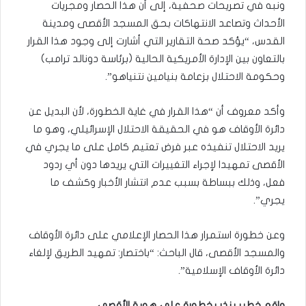
ونبه في تصريحات صحفية، إلى أن هذا الحصار ومجريات
الأحداث وتصاعد الانتهاكات بحق المسجد الأقصى ومدينة
القدس، “يؤكد صحة التقارير التي أشارت إلى وجود هذا القرار
بالتعاون بين الإدارة الأمريكية الحالية (برئاسة دونالد ترامب)
وحكومة الاحتلال بزعامة بنيامين نتنياهو”.
وأكد معروف أن “هذا القرار في غاية الخطورة، لأن البديل عن
دائرة الأوقاف هو في الحقيقة الاحتلال الإسرائيلي، وهو ما
يريد الاحتلال تنفيذه عبر فرض تعتيم كامل على ما يجري في
الأقصى تمهيدا لإجراء التغييرات التي يريدها دون أي ردود
فعل، وذلك ببساطة بسبب عدم انتشار الأخبار وكشف ما
يجري”.
وعن خطورة استمرار هذا الحصار الإعلامي على دائرة الأوقاف
والمسجد الأقصى، قال الباحث: “باختصار: تمهيد الطريق لإلغاء
دائرة الأوقاف الإسلامية”.
واقع خطير ينذر بخطورة على هوية الأقصى