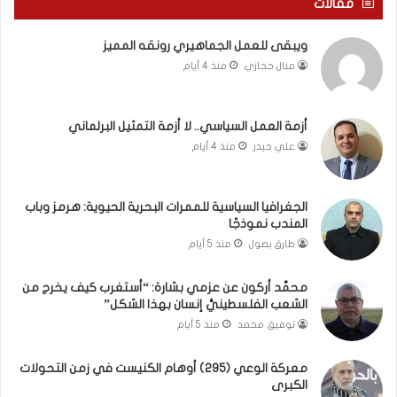
مقالات
و
ع
م
ا
ويبقى للعمل الجماهيري رونقه المميز
ا
م
منال حجازي
منذ 4 أيام
ب
.
ي
.
ن
م
ل
ا
أزمة العمل السياسي.. لا أزمة التمثيل البرلماني
ب
ذ
علي حيدر
منذ 4 أيام
ن
ا
ا
ت
ن
ق
الجغرافيا السياسية للممرات البحرية الحيوية: هرمز وباب
و
و
المندب نموذجًا
ت
ل
طارق بصول
منذ 5 أيام
ل
ا
أ
ل
محمَّد أركون عن عزمي بشارة: “أستغرب كيف يخرج من
ب
أ
الشعب الفلسطينيُّ إنسان بهذا الشكل”
ي
و
توفيق محمد
منذ 5 أيام
ب
ن
؟
ر
(
و
معركة الوعي (295) أوهام الكنيست في زمن التحولات
الكبرى
ف
ا