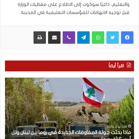
والتعليم، داعيًا سوكوت إلى الاطلاع على معطيات الوزارة
قبل توجيه الاتهامات للمؤسسات التعليمية في المدينة.
WhatsApp
Telegram
Viber
مشاركة عبر البريد
طباعة
اقرأ أيضاً
م
5
ا
ا
ذ
ق
ا
ت
ب
ح
ح
ا
ث
م
ت
ا
منذ يوم واحد
ماذا بحثت جولة المفاوضات الجديدة في روما بين لبنان وتل
ج
ت