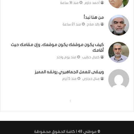
ر
أحمد حازم
منذ 18 ساعة
ا
ئ
من هنا نبدأ
ي
رائد صلاح
منذ 21 ساعة
ل
ي
ة
كيف يكون موقفك يكون موقعك، وإن مقامك حيث
.
أقامك
.
كمال خطيب
منذ يوم واحد
و
ك
ل
ويبقى للعمل الجماهيري رونقه المميز
م
منال حجازي
منذ 5 أيام
ة
ف
ي
ا
ا
غ
ا
ل
ل
ي
ص
ص
ة
ف
ف
ا
© موطني 48 | كافة الحقوق محفوظة