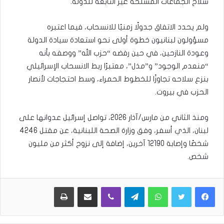
سلاح الجماعات المسلحة غير التابعة للدولة.
ولم يحدد الاتفاق جدولًا زمنيًا للانسحاب، فيما اعتبره
مسؤولون لبنانيون خطوة أولى نحو استعادة سيادة الدولة
وعودة النازحين، في حين رفضه “حزب الله” ووصفه بأنه
“منعدم الوجود” و”مذل”، معتبرًا ربط الانسحاب الإسرائيلي
بنزع سلاحه تجاوزًا للخطوط الحمراء، وسط احتجاجات لأنصار
الحزب في بيروت.
ومنذ الثاني من مارس/آذار 2026، تواصل إسرائيل عدوانها على
لبنان، الذي أسفر، وفق وزارة الصحة اللبنانية، عن مقتل 4246
شخصًا وإصابة 12190 آخرين، إضافة إلى نزوح أكثر من مليون
شخص.
WhatsApp
Telegram
Viber
مشاركة عبر البريد
طباعة