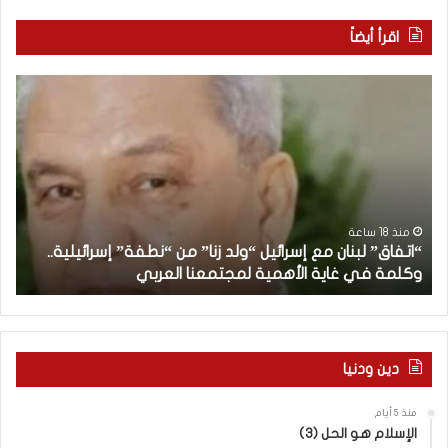
اقرأ أيضاً
“
م
ا
ن
ت
ه
ف
ن
ا
ا
ق
ن
”
ب
ل
د
منذ 18 ساعة
“اتفاق” لبنان مع إسرائيل “ولد زنا” من “نطفة” إسرائيلية..
ب
أ
وكلمة في غاية الأهمية لمجتمعنا العربي
م
ن
ا
ن
م
ع
دين ودنيا
إ
س
منذ 5 أيام
ر
الإسلام هو الحل (3)
ا