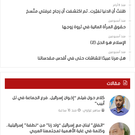
ئ
منذ 6 أيام
ي
ظننتُ أن الدنيا تغيّرت.. ثم اكتشفت أن زجاج غرفتي متّسخ
ل
منذ أسبوعين
“
حقوق المرأة المالية في ثروة زوجها
و
ل
منذ أسبوعين
د
الإسلام هو الحل (2)
ز
منذ أسبوعين
ن
هل صرنا عبيدًا للشاشات حتى في أقدس مقدساتنا
ا
”
م
ن
مقالات
“
ن
كلام حول فيلم “إخوان إسرائيل.. فرع الجماعة في تل
ط
أبيب”
ف
ساهر غزاوي
منذ 16 ساعة
ة
”
إ
“اتفاق” لبنان مع إسرائيل “ولد زنا” من “نطفة” إسرائيلية..
وكلمة في غاية الأهمية لمجتمعنا العربي
س