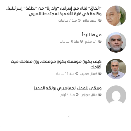
”
إ
“اتفاق” لبنان مع إسرائيل “ولد زنا” من “نطفة” إسرائيلية..
وكلمة في غاية الأهمية لمجتمعنا العربي
س
ر
أحمد حازم
منذ 7 ساعات
ا
ئ
من هنا نبدأ
ي
رائد صلاح
منذ 10 ساعات
ل
ي
ة
كيف يكون موقفك يكون موقعك، وإن مقامك حيث
.
أقامك
.
كمال خطيب
منذ 14 ساعة
و
ك
ل
ويبقى للعمل الجماهيري رونقه المميز
م
منال حجازي
منذ 4 أيام
ة
ف
ي
ا
ا
غ
ا
ل
ل
ي