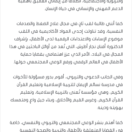
والتربوية والاجتماعية، انطلاقًا من إيماني العميق بأهمية
الدعم المهني والإنساني في حياة الإنسان.
كما أنني طالبة لقب ثانٍ في مجال علاج الضغط والصدمات
النفسية، وقد تناولت إحدى المواد الأكاديمية في اللقب
موضوع الإساءات والاعتداءات الرقمية لدى الأطفال، بإشراف
الدكتورة أفنان نجار أطرش، التي تُعد من أوائل الباحثين في هذا
المجال في البلاد، الأمر الذي عزز اهتمامي بقضايا حماية
الأطفال في العالم الرقمي ورفع الوعي المجتمعي حولها.
وفي الجانب الدعوي والتربوي، أقوم بدور مسؤولة للأخوات
في مدرسة نسائم الإيمان للتربية الإسلامية وتعليم القرآن
الكريم، وهي مؤسسة تُعنى بالتربية الإسلامية، وتعليم
القرآن الكريم، وغرس القيم والأخلاق، وبناء جيل واعٍ ومتمسك
بهويته ودينه.
كما أهتم بنشر الوعي المجتمعي والتربوي والنفسي، خاصة
في القضايا المتعلقة بالأطفال والتربية والصحة النفسية