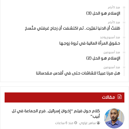
س
منذ 5 أيام
ر
الإسلام هو الحل (3)
ا
ئ
منذ 5 أيام
ي
ظننتُ أن الدنيا تغيّرت.. ثم اكتشفت أن زجاج غرفتي متّسخ
ل
منذ أسبوع واحد
“
حقوق المرأة المالية في ثروة زوجها
و
ل
منذ أسبوعين
د
الإسلام هو الحل (2)
ز
منذ أسبوعين
ن
هل صرنا عبيدًا للشاشات حتى في أقدس مقدساتنا
ا
”
م
ن
مقالات
“
ن
كلام حول فيلم “إخوان إسرائيل.. فرع الجماعة في تل
ط
أبيب”
ف
ساهر غزاوي
منذ 6 ساعات
ة