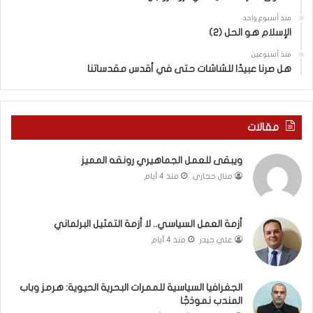
ل
ل
ج
ق
منذ أسبوع واحد
د
الإسلام هو الحل (2)
د
ي
س
منذ أسبوعين
د
ه
هل صرنا عبيدًا للشاشات حتى في أقدس مقدساتنا
ة
ذ
ف
ا
ي
ا
ر
ل
مقالات
و
ع
م
ا
ويبقى للعمل الجماهيري رونقه المميز
ا
م
منال حجازي
منذ 4 أيام
ب
.
ي
.
ن
م
ل
ا
أزمة العمل السياسي.. لا أزمة التمثيل البرلماني
ب
ذ
علي حيدر
منذ 4 أيام
ن
ا
ا
ت
ن
ق
الجغرافيا السياسية للممرات البحرية الحيوية: هرمز وباب
و
و
المندب نموذجًا
ت
ل