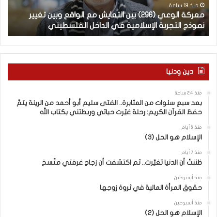
و
ل
منذ 19 ساعة
معركة الوعي (296) بين التعايش مع الواقع وبين تغيير
ال
ع
غ
نموذج التجربة الإسلامية في الداخل الفلسطيني
ال
ي
ت
(
ن
2
ا
–
9
6
ا
دين ودنيا
)
ل
ب
ف
منذ 24 ساعة
ي
ر
بعد سبع سنوات من المثابرة.. الفتى سليم أبو أحمد من الرينة يتمّ
ن
ق
حفظ القرآن الكريم: رحلة غيّرت حياتي وربطتني بكتاب الله
ا
ب
ل
ي
منذ 6 أيام
الإسلام هو الحل (3)
ت
ن
ع
ا
منذ 7 أيام
ا
ل
ظننتُ أن الدنيا تغيّرت.. ثم اكتشفت أن زجاج غرفتي متّسخ
ي
كَ
ش
بِ
منذ أسبوعين
حقوق المرأة المالية في ثروة زوجها
م
دِ
ع
(
منذ أسبوعين
ا
ب
الإسلام هو الحل (2)