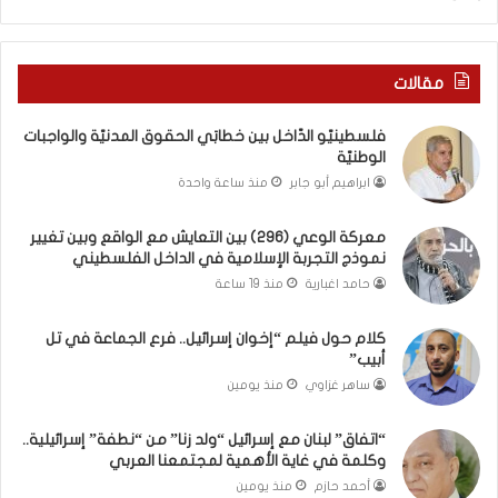
ل
ك
و
س
ا
ر
ق
ا
مقالات
ع
ل
و
ب
فلسطينيّو الدّاخل بين خطابَي الحقوق المدنيّة والواجبات
ب
ا
الوطنيّة
ي
ء
ابراهيم أبو جابر
منذ ساعة واحدة
ن
)
ت
و
معركة الوعي (296) بين التعايش مع الواقع وبين تغيير
غ
ا
نموذج التجربة الإسلامية في الداخل الفلسطيني
ي
ل
ي
كَ
حامد اغبارية
منذ 19 ساعة
ر
بَ
ن
دِ
كلام حول فيلم “إخوان إسرائيل.. فرع الجماعة في تل
م
(
أبيب”
و
ب
ساهر غزاوي
منذ يومين
ذ
ف
ج
ت
“اتفاق” لبنان مع إسرائيل “ولد زنا” من “نطفة” إسرائيلية..
ا
ح
وكلمة في غاية الأهمية لمجتمعنا العربي
ل
ا
أحمد حازم
منذ يومين
ت
ل