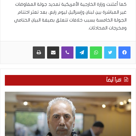
كما أعلنت وزارة الخارجية الأمريكية تمديد جولة المفاوضات
غير المباشرة بين لبنان وإسرائيل ليوم رابع، بعد تعثر اختتام
الجولة الخامسة بسبب خلافات تتعلق بصيغة البيان الختامي
ومخرجات المحادثات.
WhatsApp
Telegram
Viber
مشاركة عبر البريد
طباعة
اقرأ أيضاً
م
ا
ع
ل
ر
ع
ك
ر
ة
ب
ا
يّ
ل
ة