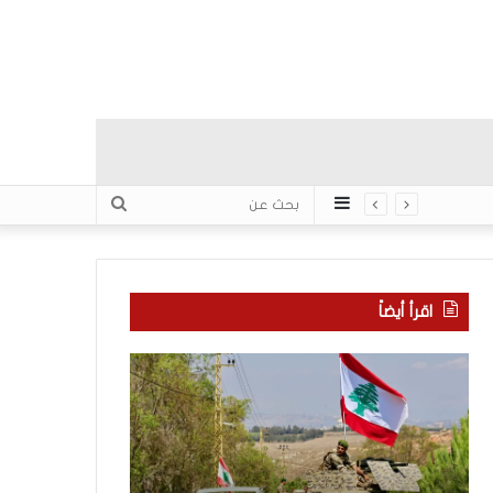
عمود
بحث
جانبي
عن
اقرأ أيضاً
م
5
ا
ا
ذ
ق
ا
ت
ب
ح
ح
ا