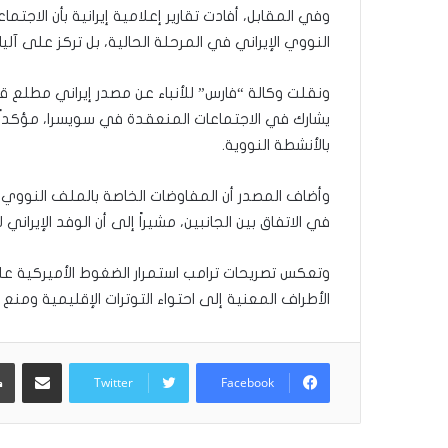
وفي المقابل، أفادت تقارير إعلامية إيرانية بأن الاجتماع
ر
و
النووي الإيراني في المرحلة الحالية، بل تركز على آلي
ا
؟
ونقلت وكالة “فارس” للأنباء عن مصدر إيراني مطلع قوله
(
يشارك في الاجتماعات المنعقدة في سويسرا، مؤكداً أ
ف
ي
بالأنشطة النووية.
د
ي
وأضاف المصدر أن المفاوضات الخاصة بالملف النووي لن 
و
في الاتفاق بين الجانبين، مشيراً إلى أن الوفد الإيران
)
وتعكس تصريحات ترامب استمرار الضغوط الأميركية ع
الأطراف المعنية إلى احتواء التوترات الإقليمية وم
مشاركة عبر البريد
Twitter
Facebook