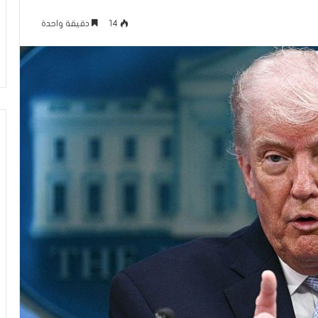
م
منذ 20 ساعة
ا
14
دقيقة واحدة
عاقلها بالقدس هذا
الإعلام الغربي والرواية الفلسطينية بي
ل
أونروا؟ (فيديو)
التغييب والمواجهة
غ
ر
ب
ي
و
ا
ل
ر
و
ا
ي
ة
ا
ل
ف
ل
س
ط