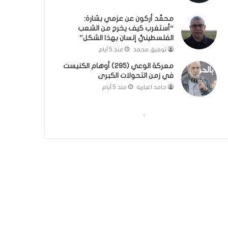
؟
ر
محمَّد أركون عن عزمي بشارة:
(
و
“أستغرب كيف يخرج من الشعب
ف
ا
الفلسطينيُّ إنسان بهذا الشكل”
ي
؟
توفيق محمد
منذ 5 أيام
د
(
ي
ف
معركة الوعي (295) أوهام الكنيست
و
ي
في زمن التحولات الكبرى
)
د
حامد اغبارية
منذ 5 أيام
ي
و
)
ا
ا
ل
ل
ص
ص
ف
ف
ح
ح
ة
ة
ا
ا
ل
ل