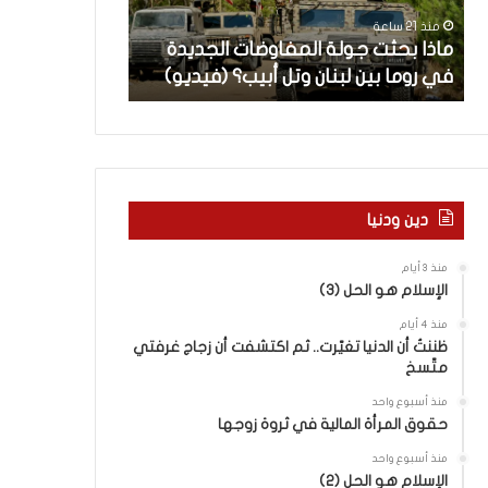
ث
م
منذ 21 ساعة
منذ 22 ساعة
ت
ا
ن
ماذا بحثت جولة المفاوضات الجديدة
5 اقتحامات لآ
ج
ت
في روما بين لبنان وتل أبيب؟ (فيديو)
العام.. ماذا تقو
و
ل
ل
آ
ة
خ
ا
ر
ل
م
م
ع
ف
ا
دين ودنيا
ا
ق
و
ل
منذ 3 أيام
ض
ه
الإسلام هو الحل (3)
ا
ا
منذ 4 أيام
ت
ب
ظننتُ أن الدنيا تغيّرت.. ثم اكتشفت أن زجاج غرفتي
ا
ا
متّسخ
ل
ل
ج
ق
منذ أسبوع واحد
د
د
حقوق المرأة المالية في ثروة زوجها
ي
س
منذ أسبوع واحد
د
ه
الإسلام هو الحل (2)