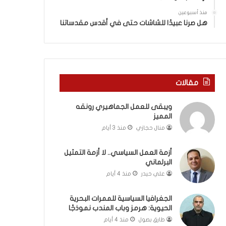
ة
ذ
ف
ا
منذ أسبوعين
ي
ا
هل صرنا عبيدًا للشاشات حتى في أقدس مقدساتنا
ر
ل
و
ع
م
ا
ا
م
ب
.
مقالات
ي
.
ن
م
ويبقى للعمل الجماهيري رونقه
ل
ا
المميز
ب
ذ
ن
ا
منال حجازي
منذ 3 أيام
ا
ت
ن
ق
أزمة العمل السياسي.. لا أزمة التمثيل
و
و
البرلماني
ت
ل
علي حيدر
منذ 4 أيام
ل
ا
أ
ل
الجغرافيا السياسية للممرات البحرية
ب
أ
الحيوية: هرمز وباب المندب نموذجًا
ي
و
طارق بصول
منذ 4 أيام
ب
ن