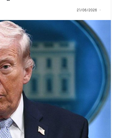
م
منذ 22 ساعة
ا
21/06/2026
5 اقتحامات لآخر م
ت
العام.. ماذا تقول ال
ل
آ
خ
ر
م
ع
ا
ق
ل
ه
ا
ب
ا
ل
ق
د
س
ه