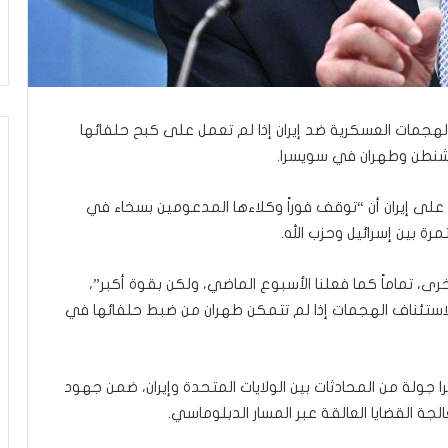
ي
ن
ي
ة
ب
ي
ن
 الهجمات العسكرية ضد إيران إذا لم تعمل على كبح حلفائها
ا
واشنطن وطهران في سويسرا.
ل
ت
على إيران أن “توقف فوراً وكلاءها المدعومين بسخاء في
غ
مرة بين إسرائيل وحزب الله.
ي
ي
ب
رى، تماماً كما فعلنا الأسبوع الماضي، ولكن بقوة أكبر”،
و
لاستئناف الهجمات إذا لم تتمكن طهران من ضبط حلفائها في
ا
ل
م
و
لة من المحادثات بين الولايات المتحدة وإيران، ضمن جهود
ا
لجة القضايا العالقة عبر المسار الدبلوماسي.
ج
ه