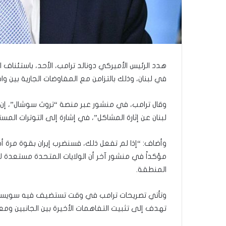
ذ
ا
ا
ل
ع
ا
م
هدد الرئيس الأميركي دونالد ترامب، الأحد، باستئناف
.
في لبنان، وذلك بالتزامن مع المفاوضات الجارية بين 
.
م
وقال ترامب، في منشور عبر منصة “تروث سوشال”، إن 
ا
لبنان عن إثارة المشاكل”، في إشارة إلى التوترات المست
ذ
ا
ت
وأضاف: “إذا لم تفعل ذلك، فسنضرب إيران بقوة مرة أخ
ق
مؤكداً في منشور آخر أن الولايات المتحدة مستعدة 
و
المنطقة.
ل
ا
ل
وتأتي تصريحات ترامب في وقت تستضيف فيه سويسرا جو
أ
تهدف إلى تثبيت التفاهمات الأخيرة بين الجانبين ومعا
و
ن