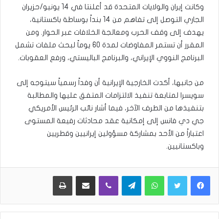
وكانت إيران والولايات المتحدة قد أعلنتا في 14 يونيو/حزيران
الجاري التوصل إلى تفاهم من 14 بنداً بوساطة باكستانية،
يهدف إلى وقف الحرب ومعالجة الخلافات عبر الحوار. ومن
المقرر أن تستمر المفاوضات لمدة 60 يوماً لبحث ملفات تشمل
البرنامج النووي الإيراني، والبرنامج الباليستي، ورفع العقوبات.
من جانبها، أكدت الخارجية الإيرانية أن وفداً رسمياً سيتوجه إلى
سويسرا لمتابعة تنفيذ الالتزامات المتفق عليها والمطالبة
بتنفيذها من الطرف الآخر، فيما أشار نائب الرئيس الأمريكي
جي دي فانس إلى إمكانية عقد محادثات رفيعة المستوى
اعتباراً من الأحد بمشاركة مسؤولين إيرانيين وقطريين
وباكستانيين.
WhatsApp
Telegram
Viber
مشاركة عبر البريد
طباعة