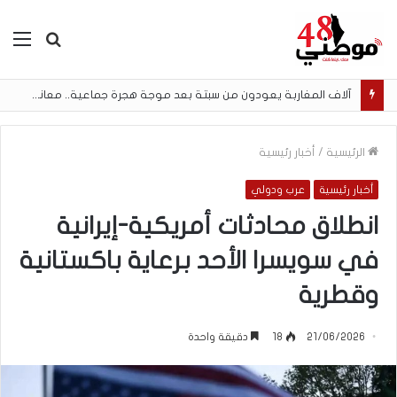
بحث
الق
عن
آلاف المغاربة يعودون من سبتة بعد موجة هجرة جماعية.. معاناة إنسانية وحلم الهجرة لا ينتهي
الرئيسية
/
أخبار رئيسية
أخبار رئيسية
عرب ودولي
انطلاق محادثات أمريكية-إيرانية
في سويسرا الأحد برعاية باكستانية
وقطرية
21/06/2026
18
دقيقة واحدة