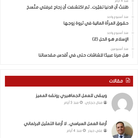
ض
ه
منذ 4 أيام
ا
ا
ظننتُ أن الدنيا تغيّرت.. ثم اكتشفت أن زجاج غرفتي متّسخ
ت
ب
منذ أسبوع واحد
ا
ا
حقوق المرأة المالية في ثروة زوجها
ل
ل
ج
ق
منذ أسبوع واحد
د
الإسلام هو الحل (2)
د
ي
س
منذ أسبوعين
د
ه
هل صرنا عبيدًا للشاشات حتى في أقدس مقدساتنا
ة
ذ
ف
ا
ي
ا
ر
ل
مقالات
و
ع
م
ا
ويبقى للعمل الجماهيري رونقه المميز
ا
م
منال حجازي
منذ 3 أيام
ب
.
ي
.
ن
م
ل
ا
أزمة العمل السياسي.. لا أزمة التمثيل البرلماني
ب
ذ
علي حيدر
منذ 4 أيام
ن
ا