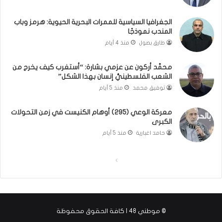
ا
ت
ن
ق
الجغرافيا السياسية للممرات البحرية الحيوية: هرمز وباب
و
و
المندب نموذجًا
ت
ل
طارق بصول
منذ 4 أيام
ل
ا
أ
ل
محمَّد أركون عن عزمي بشارة: “أستغرب كيف يخرج من
ب
أ
الشعب الفلسطينيُّ إنسان بهذا الشكل”
ي
و
توفيق محمد
منذ 5 أيام
ب
ن
؟
ر
(
و
معركة الوعي (295) أوهام الكنيست في زمن التحولات
الكبرى
ف
ا
ي
؟
حامد اغبارية
منذ 5 أيام
د
(
ي
ف
ا
ا
و
ي
)
د
ل
ل
ي
ص
ص
و
ف
ف
)
© موطني 48 | كافة الحقوق محفوظة
ح
ح