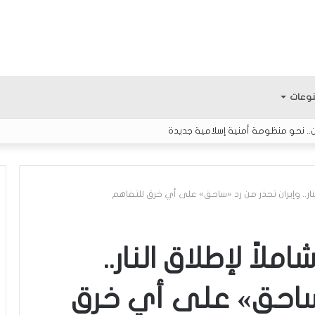
وعات
ن.. نحو منظومة أمنية إسلامية جديدة
لنار.. وإيران تحذر من رد «ساحق» على أي خرق للتفاهم
ب
ع
لاً لإطلاق النار..
د
س
«ساحق» على أي خرق
ب
منذ ساعتين
ع
بعد سبع سنوات من المثابرة.. الفتى