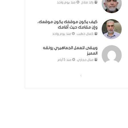
رائد صلاح
منذ يوم واحد
ك
ل
م
كيف يكون موقفك يكون موقعك،
ة
وإن مقامك حيث أقامك
ف
كمال خطيب
منذ يوم واحد
ي
غ
ا
ويبقى للعمل الجماهيري رونقه
ي
المميز
ة
منال حجازي
منذ 5 أيام
ا
ل
ا
ا
أ
ه
ل
ل
م
ص
ص
ي
ف
ف
ة
ل
ح
ح
م
ة
ة
ج
ا
ا
ت