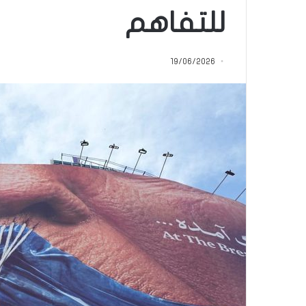
”
“اتفاق” لبنان مع إس
للتفاهم
ل
“نطفة” إسرائيلية.
ب
الأهمية لمجتمعنا 
ن
19/06/2026
ا
ن
م
ع
إ
س
ر
ا
ئ
ي
ل
“
و
ل
د
ز
ن