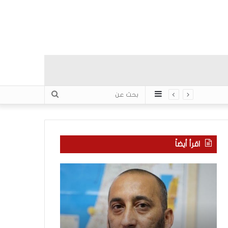
عمود
بحث
جانبي
عن
اقرأ أيضاً
ك
“
ل
ا
ا
ت
م
ف
ح
ا
و
ق
منذ 21 ساعة