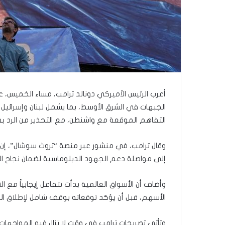
ا
”
م
ن
“
ن
ط
ف
ة
أعرب الرئيس الأميركي دونالد ترامب، مساء الخميس،
”
إ
الجبهات في الشرق الأوسط، بما يشمل لبنان وإسرائيل 
س
التفاهم الموقعة مع واشنطن، مع التحذير من الرد بق
ر
ا
وقال ترامب، في منشور عبر منصة “تروث سوشال”، إن ال
ئ
إلى مواصلة دعم الجهود الدبلوماسية لضمان نجاح ال
ي
ل
ي
وأضاف أن الأسواق العالمية بدأت تتفاعل إيجابياً مع ال
ة
الأسهم، قبل أن يؤكد توقعاته بوقف شامل لإطلاق النا
.
.
و
وتأتي تصريحات ترامب في وقت لا تزال فيه المواجهات 