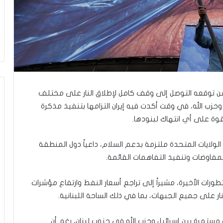
ى
س
ل
ي
م
أ
ب
و
أ
 عن توقعه التوصل إلى وقف كامل لإطلاق النار على مختلف
ح
م
وحزب الله، في وقت أكدت فيه إيران التزامها بتنفيذ مذكرة
د
وة على أي انتهاك لبنودها.
م
ن
ولايات المتحدة ملتزمة بدعم السلام، داعياً دول المنطقة
ا
مفاوضات وتنفيذ التفاهمات القائمة.
ل
ر
ي
تطورات الأخيرة، مشيراً إلى تراجع أسعار النفط وارتفاع مؤشرات
ن
ر على جميع الجبهات، بما في ذلك الساحة اللبنانية.
ة
ي
ت
مستمرة بين إسرائيل وحزب الله في جنوب لبنان، رغم أن