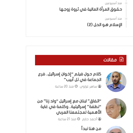
ر
ا
منذ أسبوعين
ع
”
حقوق المرأة المالية في ثروة زوجها
ا
م
ل
منذ أسبوعين
ن
الإسلام هو الحل (2)
ج
“
م
ن
ا
ط
ع
ف
ة
ة
ف
”
مقالات
ي
إ
ت
س
كلام حول فيلم “إخوان إسرائيل.. فرع
ل
ر
الجماعة في تل أبيب”
أ
ا
ساهر غزاوي
منذ 20 ساعة
ب
ئ
ي
ي
ب
ل
“اتفاق” لبنان مع إسرائيل “ولد زنا” من
”
“نطفة” إسرائيلية.. وكلمة في غاية
ي
الأهمية لمجتمعنا العربي
ة
.
أحمد حازم
منذ 21 ساعة
.
من هنا نبدأ
و