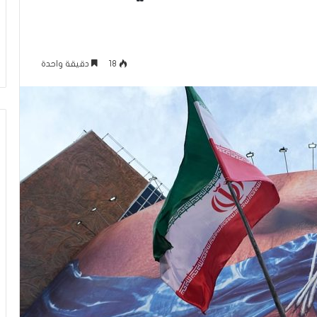
س
رائيل “ولد زنا” من
سليم أبو أحمد من الرينة يتمّ حفظ
ن
. وكلمة في غاية
القرآن الكريم: رحلة غيّرت حياتي
و
العربي
وربطتني بكتاب الله
ا
18
دقيقة واحدة
ت
م
ن
ا
ل
م
ث
ا
ب
ر
ة
.
.
ا
ل
ف
ت