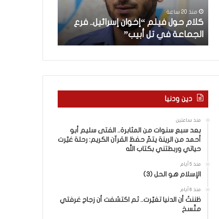
ل
”
“اتفاق” لبنان م
منذ 20 ساعة
ف
ل
كلام حول فيلم “إخوان إسرائيل.. فرع
“نطفة” إسرائي
ي
ب
الجماعة في تل أبيب”
الأهمية لمجتم
ل
ن
م
ا
“
ن
إ
م
خ
ع
و
إ
ا
س
دين ودنيا
ن
ر
إ
ا
منذ ساعتين
س
ئ
بعد سبع سنوات من المثابرة.. الفتى سليم أبو
ر
ي
أحمد من الرينة يتمّ حفظ القرآن الكريم: رحلة غيّرت
ا
ل
حياتي وربطتني بكتاب الله
ئ
“
منذ 5 أيام
ي
و
الإسلام هو الحل (3)
ل
ل
.
د
منذ 6 أيام
.
ظننتُ أن الدنيا تغيّرت.. ثم اكتشفت أن زجاج غرفتي
ز
متّسخ
ف
ن