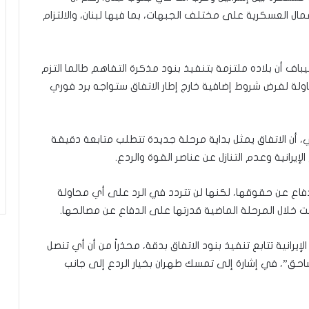
مّ
عمال العسكرية على مختلف الجبهات، بما فيها لبنان، والالتزام
ح
ف
ظ
ليباف أن بلاده ملتزمة بتنفيذ بنود مذكرة التفاهم طالما التزم
ا
ل
ولة لفرض شروط إضافية خارج إطار الاتفاق ستواجه برد فوري
ق
ر
آ
، أن الاتفاق يمثل بداية مرحلة جديدة تتطلب متابعة دقيقة
ن
ا
لإيرانية وعدم التنازل عن عناصر القوة والردع.
ل
ك
لدفاع عن حقوقها، لكنها لن تتردد في الرد على أي محاولة
ر
ثبتت خلال المرحلة الماضية قدرتها على الدفاع عن مصالحها.
ي
م
:
انية تتابع تنفيذ بنود الاتفاق بدقة، محذراً من أن أي تنصل
ر
ساحق”، في إشارة إلى تمسك طهران بخيار الردع إلى جانب
ح
ل
ة