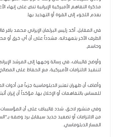
ك
مذكرة التفاهم الأميركية الإيرانية تنص على إنهاء الأ
ل
بعدم اللجوء إلى القوة أو التهديد بها.
م
ة
في المقابل، أكد رئيس البرلمان الإيراني محمد باقر قا
ف
ي
الطرف الآخر بتعهداته، مشدداً على أن أي خرق أو محا
غ
وحاسم.
ا
ي
وأوضح قاليباف، في رسالة وجهها إلى المرشد الإيراني
ة
ا
لتنفيذ الالتزامات الأميركية، مع الحفاظ على المصالح ا
ل
أ
وأضاف أن طهران تعتبر الدبلوماسية جزءاً من أدوات ا
ه
للمساس بالتفاهمات أو الإخلال بها، مؤكداً أن إيران أ
م
ي
ة
وفي منشور لاحق، شدد قاليباف على أن المؤسسات الإير
ل
من الالتزامات أو تصعيد جديد سيقابل برد وصفه بـ”ال
م
المسار الدبلوماسي.
ج
ت