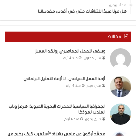
ي
س
منذ أسبوعين
د
ه
هل صرنا عبيدًا للشاشات حتى في أقدس مقدساتنا
ة
ذ
ف
ا
ي
ا
ر
ل
مقالات
و
ع
م
ا
ويبقى للعمل الجماهيري رونقه المميز
ا
م
منال حجازي
منذ 4 أيام
ب
.
ي
.
ن
م
ل
ا
أزمة العمل السياسي.. لا أزمة التمثيل البرلماني
ب
ذ
علي حيدر
منذ 4 أيام
ن
ا
ا
ت
ن
ق
الجغرافيا السياسية للممرات البحرية الحيوية: هرمز وباب
و
و
المندب نموذجًا
ت
ل
طارق بصول
منذ 4 أيام
ل
ا
أ
ل
محمَّد أركون عن عزمي بشارة: “أستغرب كيف يخرج من
ب
أ