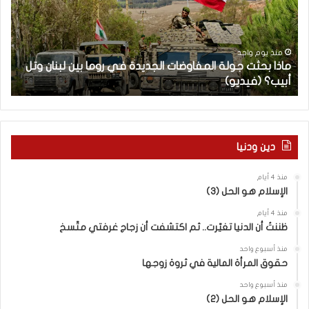
ب
ح
ح
ا
ث
م
ت
ا
منذ يوم واحد
ماذا بحثت جولة المفاوضات الجديدة في روما بين لبنان وتل
ج
ت
أبيب؟ (فيديو)
ا
و
ل
ل
آ
ة
خ
ا
ر
ل
م
دين ودنيا
م
ع
ف
ا
منذ 4 أيام
ا
ق
الإسلام هو الحل (3)
و
ل
ض
ه
منذ 4 أيام
ا
ا
ظننتُ أن الدنيا تغيّرت.. ثم اكتشفت أن زجاج غرفتي متّسخ
ت
ب
منذ أسبوع واحد
ا
ا
حقوق المرأة المالية في ثروة زوجها
ل
ل
ج
ق
منذ أسبوع واحد
د
الإسلام هو الحل (2)
د