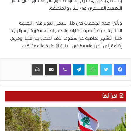
واشنطن وطهران، ما يثير تساؤلات حول تأثير الاتفاق على مسار
التصعيد العسكري في لبنان والمنطقة.
وتأتي هذه الهجمات في ظل استمرار التوتر على الجبهة
اللبنانية، حيث أسفرت الغارات والعمليات العسكرية الإسرائيلية
خلال الأشهر الماضية عن سقوط آلاف الضحايا بين قتيل وجريح،
إضافة إلى أضرار واسعة في البنية التحتية والممتلكات.
WhatsApp
Telegram
Viber
مشاركة عبر البريد
طباعة
اقرأ أيضاً
م
5
ا
ا
ذ
ق
ا
ت