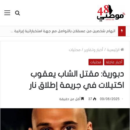
بحث
الق
عن
اتهام شخصين من عسقلان بالتواصل مع جهة استخباراتية إيرانية وتنفيذ مهام تصوير مقابل أموال رقمية
الرئيسية
/
أخبار وتقارير
/
محليات
أخبار عاجلة
محليات
دبورية: مقتل الشاب يعقوب
اكتيلات في جريمة إطلاق نار
09/06/2025
37
أقل من دقيقة