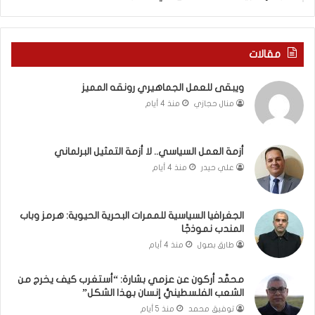
ة
ذ
ف
ا
ي
ا
ر
ل
مقالات
و
ع
م
ا
ويبقى للعمل الجماهيري رونقه المميز
ا
م
منال حجازي
منذ 4 أيام
ب
.
ي
.
ن
م
ل
ا
أزمة العمل السياسي.. لا أزمة التمثيل البرلماني
ب
ذ
علي حيدر
منذ 4 أيام
ن
ا
ا
ت
ن
ق
الجغرافيا السياسية للممرات البحرية الحيوية: هرمز وباب
و
و
المندب نموذجًا
ت
ل
طارق بصول
منذ 4 أيام
ل
ا
أ
ل
محمَّد أركون عن عزمي بشارة: “أستغرب كيف يخرج من
ب
أ
الشعب الفلسطينيُّ إنسان بهذا الشكل”
ي
و
توفيق محمد
منذ 5 أيام
ب
ن