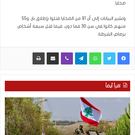
ضحايا.
وتشير البيانات إلى أن 91 من الضحايا قتلوا بإطلاق نار، و55
منهم كانوا في سن 30 فما دون، فيما قتل سبعة أشخاص
برصاص الشرطة.
WhatsApp
Telegram
Viber
مشاركة عبر البريد
طباعة
اقرأ أيضاً
م
5
ا
ا
ذ
ق
ا
ت
ب
ح
ح
ا