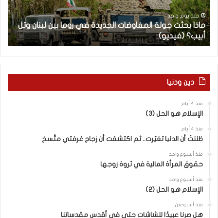
ث
م
ت
ا
منذ يوم واحد
ماذا بحثت جولة المفاوضات الجديدة في روما بين لبنان وتل
ج
ت
أبيب؟ (فيديو)
ا
و
ل
ل
آ
ة
خ
ا
ر
ل
م
دين ودنيا
م
ع
ف
ا
منذ 4 أيام
ا
ق
الإسلام هو الحل (3)
و
ل
ض
ه
منذ 4 أيام
ا
ا
ظننتُ أن الدنيا تغيّرت.. ثم اكتشفت أن زجاج غرفتي متّسخ
ت
ب
منذ أسبوع واحد
ا
ا
حقوق المرأة المالية في ثروة زوجها
ل
ل
ج
ق
منذ أسبوع واحد
د
الإسلام هو الحل (2)
د
ي
س
منذ أسبوعين
د
ه
هل صرنا عبيدًا للشاشات حتى في أقدس مقدساتنا