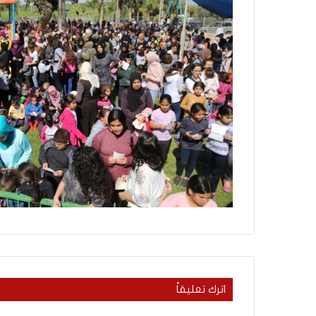
ث
منذ يومين
ت
ماذا بحثت جولة ال
ج
في روما بين لبنان 
و
ل
ة
ا
ل
م
ف
ا
و
ض
ا
ت
ا
ل
ج
د
ي
اترك تعليقاً
د