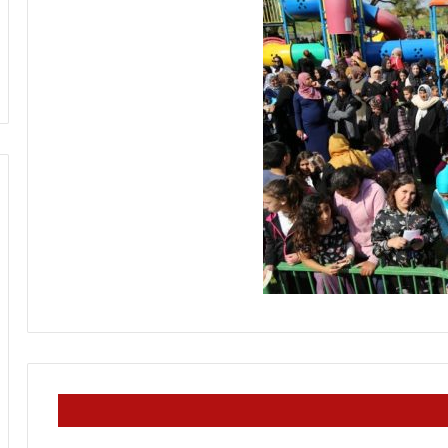
ن
منذ 33 دقيقة
م
مفاوضات الجديدة
كيف يكون موقفك يكون موقعك، وإ
و
وتل أبيب؟ (فيديو)
مقامك حيث أقامك
ق
ف
ك
ي
ك
و
ن
م
و
ق
ع
ك
،
و
إ
ن
م
ق