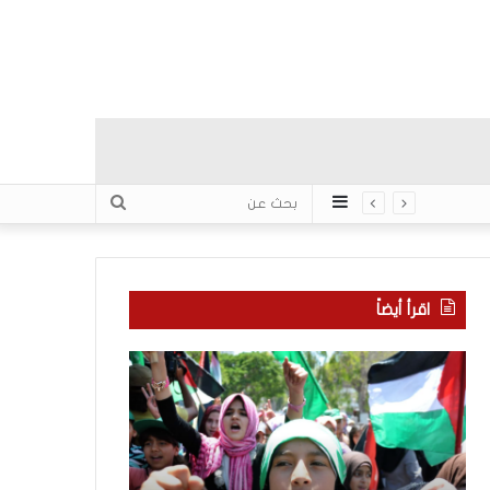
عمود
بحث
جانبي
عن
اقرأ أيضاً
ا
م
ل
ا
إ
ذ
ع
ا
ل
ب
ا
ح