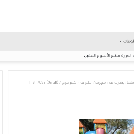
وعات
الحرارة مطلع الأسبوع المقبل
IMG_7639 (Small)
/
ك
ي
ف
ي
ك
و