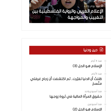
م
ث
منذ يوم واحد
منذ يومين
ا
ت
ن
الإعلام الغربي والرواية الفلسطينية بين
ماذا بحثت جولة
ل
ج
التغييب والمواجهة
في روما بين لبن
غ
و
ر
ل
ب
ة
ي
ا
و
ل
ا
م
ل
ف
دين ودنيا
ر
ا
و
و
منذ 4 أيام
ا
ض
الإسلام هو الحل (3)
ي
ا
منذ 5 أيام
ة
ت
ظننتُ أن الدنيا تغيّرت.. ثم اكتشفت أن زجاج غرفتي
ا
ا
متّسخ
ل
ل
ف
ج
منذ أسبوع واحد
ل
د
حقوق المرأة المالية في ثروة زوجها
س
ي
منذ أسبوعين
ط
د
الإسلام هو الحل (2)