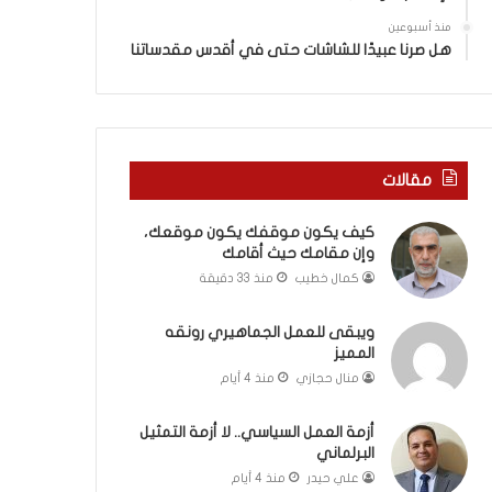
ي
ة
ن
ف
منذ أسبوعين
ي
ي
هل صرنا عبيدًا للشاشات حتى في أقدس مقدساتنا
ة
ر
ب
و
ي
م
ن
ا
ا
ب
مقالات
ل
ي
ت
ن
كيف يكون موقفك يكون موقعك،
غ
ل
وإن مقامك حيث أقامك
ي
ب
ي
ن
كمال خطيب
منذ 33 دقيقة
ب
ا
و
ن
ويبقى للعمل الجماهيري رونقه
ا
و
المميز
ل
ت
منال حجازي
منذ 4 أيام
م
ل
و
أ
أزمة العمل السياسي.. لا أزمة التمثيل
ا
ب
البرلماني
ج
ي
علي حيدر
منذ 4 أيام
ه
ب