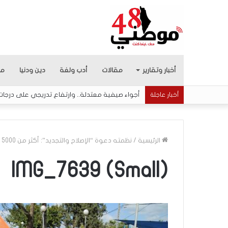
أخبار وتقارير
مقالات
أدب ولغة
دين ودنيا
من
أجواء صيفية معتدلة.. وارتفاع تدريجي على درجات 
أخبار عاجلة
الرئيسية
/
نظمته دعوة “الإصلاح والتجديد”: أكثر من 5000 طفل يشارك في مهرجان الثلج في كفر قرع
IMG_7639 (Small)
م
ا
ذ
ا
ب
ح