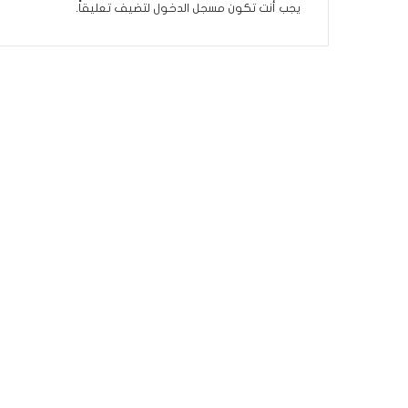
ة
يجب أنت تكون
مسجل الدخول
لتضيف تعليقاً.
ف
ي
ر
و
م
ا
ب
ي
ن
ل
ب
ن
ا
ن
و
ت
ل
أ
ب
ي
ب