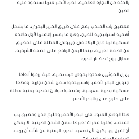
بالمئة من التجارة العالمية، الجزء الأكبر منها تستحوذ عليه
الصين.
فمضيق باب المندب يقع على طريق الحرير البحري، ما يشكل
أهمية استراتيجية للصين، وهو ما يفسر إقامتها لأول قاعدة
عسكرية لها خارج البلاد في جيبوتي المطلة على المضيق
من الضفة الغربية، بينما اليمن الواقع على الضفة الشرقية،
فمازال يرزح تحت نار الحرب.
بل إن الحوثيين هددوا بخوض حرب بحرية، حيث زرعوا ألغاما
جنوبي البحر الأحمر، واستهدفوا سفن شحن تجارية، وقطعا
عسكرية بحرية سعودية، وقصفوا موانئ نفطية يمنية مطلة
على خليج عدن والبحر الأحمر.
هذا الوضع المتوتر في البحر الأحمر وخليج عدن ومضيق باب
المندب، وكلها ممرات تعبرها سفن الشحن الصينية، لا يمكن
أن تقبل بها بكين، لأن تصعيد الحرب اليمنية من شأنه أن يهدد
“مبادرة الحزام والطريق”.