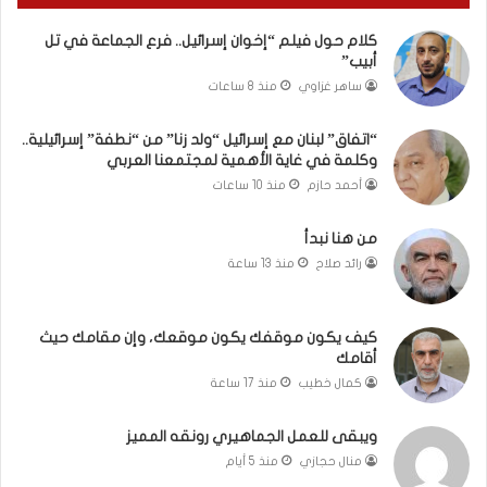
“
ن
كلام حول فيلم “إخوان إسرائيل.. فرع الجماعة في تل
ط
أبيب”
ف
ساهر غزاوي
منذ 8 ساعات
ة
”
إ
“اتفاق” لبنان مع إسرائيل “ولد زنا” من “نطفة” إسرائيلية..
وكلمة في غاية الأهمية لمجتمعنا العربي
س
ر
أحمد حازم
منذ 10 ساعات
ا
ئ
من هنا نبدأ
ي
رائد صلاح
منذ 13 ساعة
ل
ي
ة
كيف يكون موقفك يكون موقعك، وإن مقامك حيث
.
أقامك
.
كمال خطيب
منذ 17 ساعة
و
ك
ل
ويبقى للعمل الجماهيري رونقه المميز
م
منال حجازي
منذ 5 أيام
ة