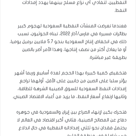
النفطيين، لتفادي أي نزاع مسلح بينهما يهدد إمدادات
النفط.
فعندما تعرضت المنشآت النفطية السعودية لهجوم كبير
بطائرات مسيرة في مارس/آذار 2022، تبناه الحوثيون، تسبب
ذلك في انخفاض إنتاج السعودية بنحو 5.7 ملايين برميل يوميا،
أو ما يعادل أكثر من نصف إنتاجها، وهذا الأمر أضر بالصين
بطريقة غير مباشرة.
فتخفيض كمية كبيرة بهذا الحجم لعدة أسابيع وربما أشهر
يؤثر سلبا على الصين من جانبين على الأقل، أولهما تراجع
إمدادات النفط السعودية للسوق الصينية الشرهة للطاقة،
وثانيها ارتفاع أسعار النفط، ما يزيد من أعباء الاقتصاد الصيني.
فتحرك بكين لإنهاء الصراع بين إيران والسعودية في جوهره
دفاع عن المصالح الصينية، فثاني أكبر اقتصاد في العالم لا
يحتمل فقدان نحو ثلثي إمداداته النفطية في حال اندلاع
حرب شاملة في منطقة الخليج.