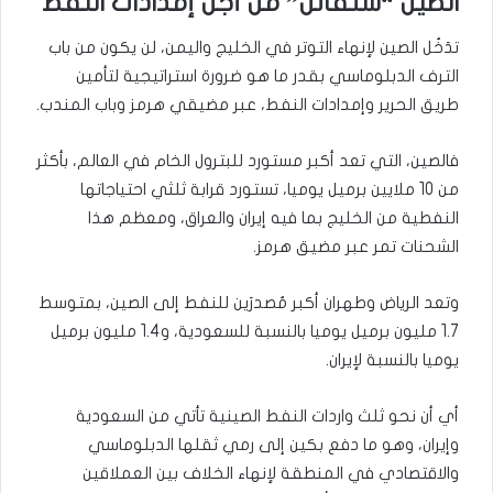
الصين “ستقاتل” من أجل إمدادات النفط
تدَخُل الصين لإنهاء التوتر في الخليج واليمن، لن يكون من باب
الترف الدبلوماسي بقدر ما هو ضرورة استراتيجية لتأمين
طريق الحرير وإمدادات النفط، عبر مضيقي هرمز وباب المندب.
فالصين، التي تعد أكبر مستورد للبترول الخام في العالم، بأكثر
من 10 ملايين برميل يوميا، تستورد قرابة ثلثي احتياجاتها
النفطية من الخليج بما فيه إيران والعراق، ومعظم هذا
الشحنات تمر عبر مضيق هرمز.
وتعد الرياض وطهران أكبر مُصدرَين للنفط إلى الصين، بمتوسط
1.7 مليون برميل يوميا بالنسبة للسعودية، و1.4 مليون برميل
يوميا بالنسبة لإيران.
أي أن نحو ثلث واردات النفط الصينية تأتي من السعودية
وإيران، وهو ما دفع بكين إلى رمي ثقلها الدبلوماسي
والاقتصادي في المنطقة لإنهاء الخلاف بين العملاقين