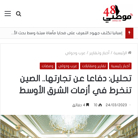
بحث
الق
عن
إسبانيا تكثف جهود التعرف على ضحايا مأساة سبتة وسط بحث الأسر عن المفقودين
الرئيسية
/
أخبار وتقارير
/
عرب ودولي
أخبار رئيسية
تقارير ومقابلات
عرب ودولي
ومضات
تحليل: دفاعا عن تجارتها.. الصين
تنخرط في أزمات الشرق الأوسط
24/03/2023
10
4 دقائق