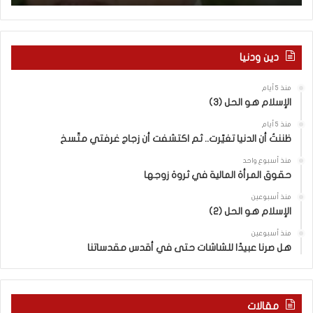
ا
ن
م
ع
دين ودنيا
إ
س
منذ 5 أيام
ر
الإسلام هو الحل (3)
ا
ئ
منذ 5 أيام
ي
ظننتُ أن الدنيا تغيّرت.. ثم اكتشفت أن زجاج غرفتي متّسخ
ل
منذ أسبوع واحد
“
حقوق المرأة المالية في ثروة زوجها
و
ل
منذ أسبوعين
د
الإسلام هو الحل (2)
ز
منذ أسبوعين
ن
هل صرنا عبيدًا للشاشات حتى في أقدس مقدساتنا
ا
”
م
ن
مقالات