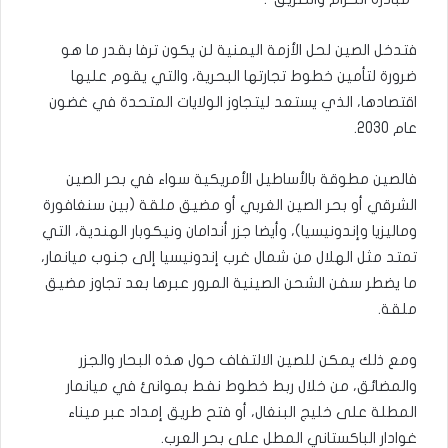
فتدخل الصين لحل الأزمة اليمنية لن يكون ترفا بقدر ما هو
ضرورة لتأمين خطوط تجارتها البحرية، والتي يقوم عليها
اقتصادها، الذي يستعد ليتجاوز الولايات المتحدة في غضون
عام 2030.
فالصين مطوقة بالأساطيل الأمريكية سواء في بحر الصين
الشرقي أو بحر الصين الغربي أو مضيق ملقة (بين سنغافورة
وماليزيا وإندونيسيا)، وأيضا جزر أندامان ونيكوبار الهندية، التي
تمتد مثل الهلال من شمال غرب إندونيسيا إلى جنوب ميانمار،
ما يضطر سفن الشحن الصينية المرور عبرها بعد تجاوز مضيق
ملقة.
ومع ذلك يمكن للصين الالتفاف حول هذه البحار والجزر
والمضائق، من خلال ربط خطوط نفط بموانئ في ميانمار
المطلة على خليج البنغال، أو فتح طريق إمداد عبر ميناء
غوادار الباكستاني المطل على بحر العرب.