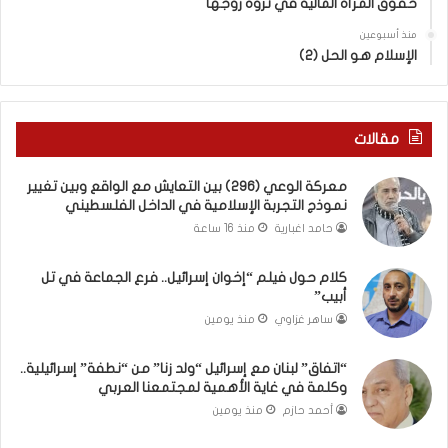
حقوق المرأة المالية في ثروة زوجها
دِ
ف
(
ت
منذ أسبوعين
ب
ى
الإسلام هو الحل (2)
ك
س
س
ل
ر
ي
ا
م
مقالات
ل
أ
ب
ب
معركة الوعي (296) بين التعايش مع الواقع وبين تغيير
ا
و
نموذج التجربة الإسلامية في الداخل الفلسطيني
ء
أ
حامد اغبارية
منذ 16 ساعة
)
ح
و
م
كلام حول فيلم “إخوان إسرائيل.. فرع الجماعة في تل
ا
د
أبيب”
ل
م
كَ
ن
ساهر غزاوي
منذ يومين
بَ
ا
دِ
ل
“اتفاق” لبنان مع إسرائيل “ولد زنا” من “نطفة” إسرائيلية..
(
ر
وكلمة في غاية الأهمية لمجتمعنا العربي
ب
ي
أحمد حازم
منذ يومين
ف
ن
ت
ة