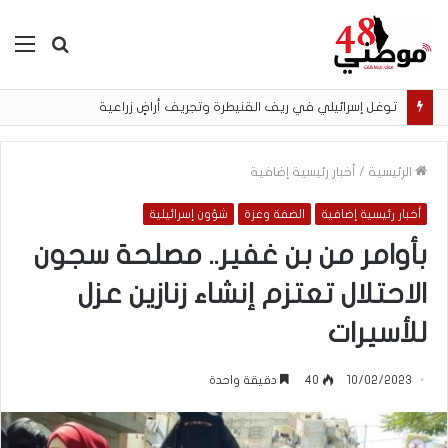
بحث
الق
عن
توغل إسرائيلي في ريف القنيطرة وتجريف أراضٍ زراعية
الرئيسية
/
أخبار رئيسية إضافية
أخبار رئيسية إضافية
الضفة وغزة
شؤون إسرائيلية
بأوامر من بن غفير.. مصلحة سجون
الاحتلال تعتزم إنشاء زنازين عزل
للأسيرات
10/02/2023
40
دقيقة واحدة