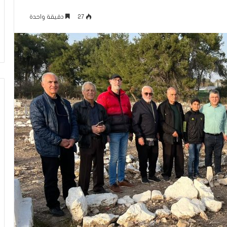
ل
منذ 5 ساعات
ف
27
دقيقة واحدة
كلام حول فيلم “إخوان إسرائيل.. فرع
ي
الجماعة في تل أبيب”
ل
م
“
إ
خ
و
ا
ن
إ
س
ر
ا
ئ
ي
ل
.
.
ف