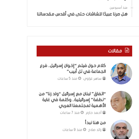
ا
”
منذ أسبوعين
م
هل صرنا عبيدًا للشاشات حتى في أقدس مقدساتنا
ن
“
ن
ط
ف
مقالات
ة
”
كلام حول فيلم “إخوان إسرائيل.. فرع
إ
الجماعة في تل أبيب”
س
ر
ساهر غزاوي
منذ 5 ساعات
ا
ئ
“اتفاق” لبنان مع إسرائيل “ولد زنا” من
ي
“نطفة” إسرائيلية.. وكلمة في غاية
ل
الأهمية لمجتمعنا العربي
ي
أحمد حازم
منذ 7 ساعات
ة
من هنا نبدأ
.
رائد صلاح
منذ 9 ساعات
.
و