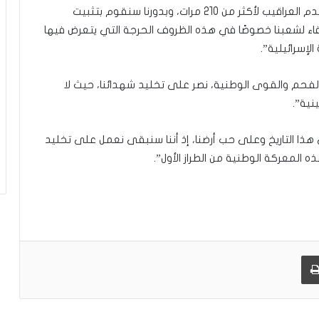
وأضاف أن “لدينا تجربة قوية في النقب في أعقاب هدم العراقيب لأكثر من 210 مرات، وبدورنا سنقوم بتثبيت
فاء لشعبنا خصوصًا في هذه الظروف الحرجة التي يتعرض فيها
إسرائيلية”.
لفحم والقوى الوطنية، نصر على تخليد شهدائنا، حيث لا
نية”.
لى هذا التاريخ وعلى حب أرضنا، إذ أننا سنبقى نعمل على تخليد
 المعركة الوطنية من الطراز الأول”.
طباعة