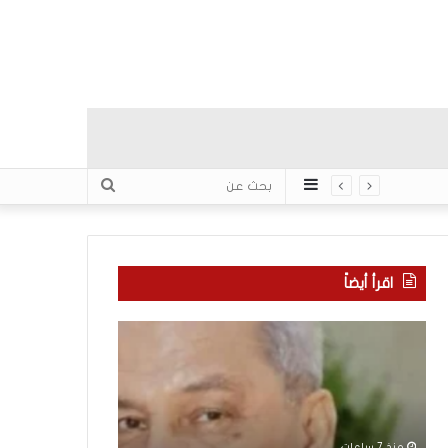
عمود
بحث
جانبي
عن
اقرأ أيضاً
“
م
ا
ن
ت
ه
ف
ن
ا
ا
ق
ن
منذ 7 ساعات