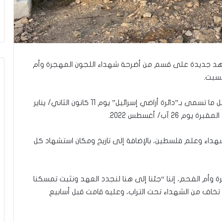
ر
ع
ا
ل
ج
م
ا
هد جديدة على قسم من أضرحة شهداء اللجون المهجرة وأم
ع
لسبت.
ة
ف
وجاء ذلك عقب إزالة الشواهد التي جرى نصبها من قبل ما تسمى بـ”دائرة أراضي إسرائيل” يوم 11 كانون الثاني/ يناير
ي
 آب/ أغسطس 2022.
ت
ل
أ
داء وعلم فلسطين، بالإضافة إلى تاريخ ومكان استشهاد كل
ب
ي
ب
”
 وأم الفحم، إننا “جئنا إلى هنا لنجدد العهد ونثبت تمسكنا
 تخاف من الشهداء تحت التراب، وعليه قامت قبل أسابيع