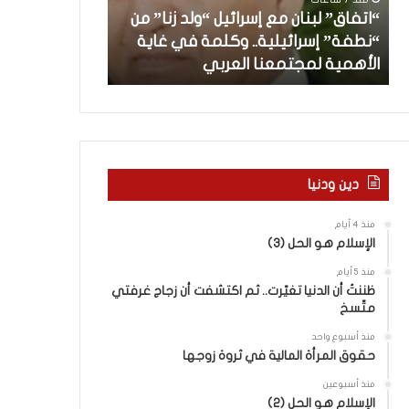
”
ب
“اتفاق” لبنان مع إسرائيل “ولد زنا” من
ل
د
“نطفة” إسرائيلية.. وكلمة في غاية
ب
أ
منذ 9 ساعات
الأهمية لمجتمعنا العربي
من هنا نبدأ
ن
ا
ن
م
ع
إ
س
دين ودنيا
ر
ا
منذ 4 أيام
ئ
الإسلام هو الحل (3)
ي
منذ 5 أيام
ل
ظننتُ أن الدنيا تغيّرت.. ثم اكتشفت أن زجاج غرفتي
“
متّسخ
و
ل
منذ أسبوع واحد
د
حقوق المرأة المالية في ثروة زوجها
ز
منذ أسبوعين
ن
الإسلام هو الحل (2)