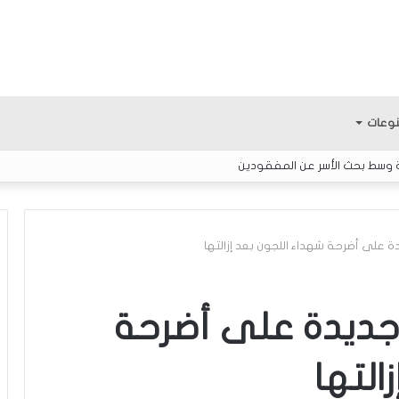
وعات
ة وسط بحث الأسر عن المفقودين
 على أضرحة شهداء اللجون بعد إزالتها
ك
ل
جديدة على أضرحة
ا
م
التها
ح
و