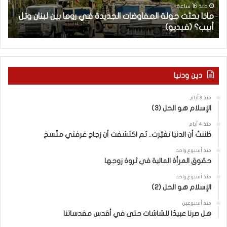
ت
ا
منذ 16 ساعة
ماذا بحثت جولة المفاوضات الجديدة في روما بين لبنان وتل
ج
ت
أبيب؟ (فيديو)
ا
و
ل
ل
آ
ة
خ
ا
ر
ل
م
دين ودنيا
م
ع
ف
ا
منذ 3 أيام
ا
ق
الإسلام هو الحل (3)
و
ل
ض
ه
منذ 4 أيام
ا
ا
ظننتُ أن الدنيا تغيّرت.. ثم اكتشفت أن زجاج غرفتي متّسخ
ت
ب
منذ أسبوع واحد
ا
ا
حقوق المرأة المالية في ثروة زوجها
ل
ل
ج
ق
منذ أسبوع واحد
د
الإسلام هو الحل (2)
د
ي
س
منذ أسبوعين
د
ه
هل صرنا عبيدًا للشاشات حتى في أقدس مقدساتنا
ة
ذ