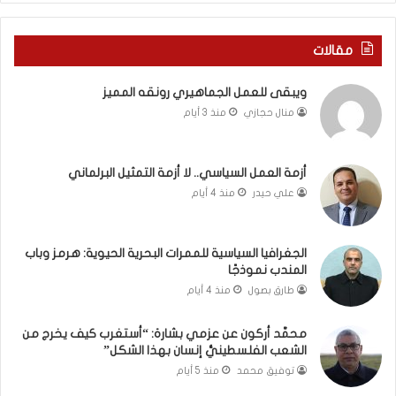
ف
ا
ي
ا
ر
ل
مقالات
و
ع
م
ا
ويبقى للعمل الجماهيري رونقه المميز
ا
م
منال حجازي
منذ 3 أيام
ب
.
ي
.
ن
م
ل
ا
أزمة العمل السياسي.. لا أزمة التمثيل البرلماني
ب
ذ
علي حيدر
منذ 4 أيام
ن
ا
ا
ت
ن
ق
الجغرافيا السياسية للممرات البحرية الحيوية: هرمز وباب
و
و
المندب نموذجًا
ت
ل
طارق بصول
منذ 4 أيام
ل
ا
أ
ل
محمَّد أركون عن عزمي بشارة: “أستغرب كيف يخرج من
ب
أ
الشعب الفلسطينيُّ إنسان بهذا الشكل”
ي
و
توفيق محمد
منذ 5 أيام
ب
ن
؟
ر