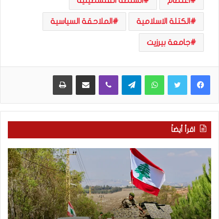
اعتصام
السلطة الفلسطينية
الكتلة الاسلامية
الملاحقة السياسية
جامعة بيرزيت
WhatsApp
Telegram
Viber
مشاركة عبر البريد
طباعة
اقرأ أيضاً
م
5
ا
ا
ذ
ق
ا
ت
ب
ح
ح
ا
ث
م