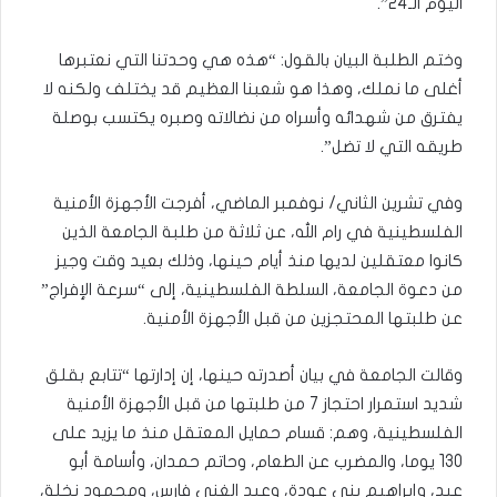
اليوم الـ24”.
وختم الطلبة البيان بالقول: “هذه هي وحدتنا التي نعتبرها
أغلى ما نملك، وهذا هو شعبنا العظيم قد يختلف ولكنه لا
يفترق من شهدائه وأسراه من نضالاته وصبره يكتسب بوصلة
طريقه التي لا تضل”.
وفي تشرين الثاني/ نوفمبر الماضي، أفرجت الأجهزة الأمنية
الفلسطينية في رام الله، عن ثلاثة من طلبة الجامعة الذين
كانوا معتقلين لديها منذ أيام حينها، وذلك بعيد وقت وجيز
من دعوة الجامعة، السلطة الفلسطينية، إلى “سرعة الإفراج”
عن طلبتها المحتجزين من قبل الأجهزة الأمنية.
وقالت الجامعة في بيان أصدرته حينها، إن إدارتها “تتابع بقلق
شديد استمرار احتجاز 7 من طلبتها من قبل الأجهزة الأمنية
الفلسطينية، وهم: قسام حمايل المعتقل منذ ما يزيد على
130 يوما، والمضرب عن الطعام، وحاتم حمدان، وأسامة أبو
عيد، وإبراهيم بني عودة، وعبد الغني فارس، ومحمود نخلة،