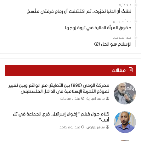
ا
.
منذ 6 أيام
ل
.
ظننتُ أن الدنيا تغيّرت.. ثم اكتشفت أن زجاج غرفتي متّسخ
كَ
ا
بِ
ل
منذ أسبوعين
حقوق المرأة المالية في ثروة زوجها
دِ
ف
(
ت
منذ أسبوعين
ب
ى
الإسلام هو الحل (2)
ك
س
س
ل
ر
ي
ا
م
مقالات
ل
أ
ب
ب
معركة الوعي (296) بين التعايش مع الواقع وبين تغيير
ا
و
نموذج التجربة الإسلامية في الداخل الفلسطيني
ء
أ
حامد اغبارية
منذ 5 ساعات
)
ح
و
م
كلام حول فيلم “إخوان إسرائيل.. فرع الجماعة في تل
ا
د
أبيب”
ل
م
كَ
ن
ساهر غزاوي
منذ يوم واحد
بَ
ا
دِ
ل