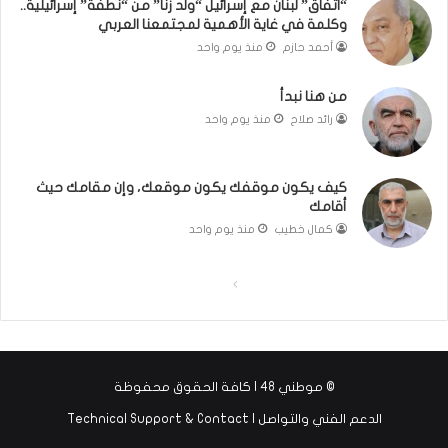
“اتفاق” لبنان مع إسرائيل “ولد زنا” من “نطفة” إسرائيلية..
(
ر
وكلمة في غاية الأهمية لمجتمعنا العربي
ب
ي
أحمد حازم
منذ يوم واحد
ف
ن
ت
ة
من هنا نبدأ
ح
ي
رائد صلاح
منذ يوم واحد
ا
ت
ل
مّ
ب
ح
كيف يكون موقفك يكون موقعك، وإن مقامك حيث
ا
ف
أقامك
ء
ظ
)
ا
كمال خطيب
منذ يوم واحد
ل
ق
ا
ا
ر
ل
ل
آ
ن
ص
ص
ا
ف
ف
ل
© موطني 48 | كافة الحقوق محفوظة
ح
ح
ك
الدعم الفني والتواصل | Technical Support & Contact
ر
ة
ة
ي