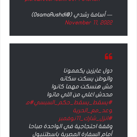
— أسامة رشدي (@OsamaRushdi)
November 11, 2022
دول عايزين يكممونا
والوطن يسكت سكاته
مش هنسكت مهما كانوا
محدش اغلي من اللي ماتوا
#يسقط_يسقط_حكم_السبسي
#م
وعد_مع_الحرية
#انزل_شارك_11نوفمبر
وقفة احتجاجية في الواحدة صباحا
أمام السفارة المصرية باسطتنبول