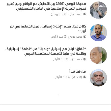
معركة الوعي (296) بين التعايش مع الواقع وبين تغيير
ا
نموذج التجربة الإسلامية في الداخل الفلسطيني
ن
ي
حامد اغبارية
منذ يومين
ص
ن
كلام حول فيلم “إخوان إسرائيل.. فرع الجماعة في تل
ع
أبيب”
ا
ساهر غزاوي
منذ 3 أيام
ن
ا
“اتفاق” لبنان مع إسرائيل “ولد زنا” من “نطفة” إسرائيلية..
ل
وكلمة في غاية الأهمية لمجتمعنا العربي
ف
أحمد حازم
منذ 3 أيام
ر
ق
من هنا نبدأ
ف
ي
رائد صلاح
منذ 3 أيام
ن
ج
ا
ا
ا
ح
ا
ل
ل
ل
ص
ص