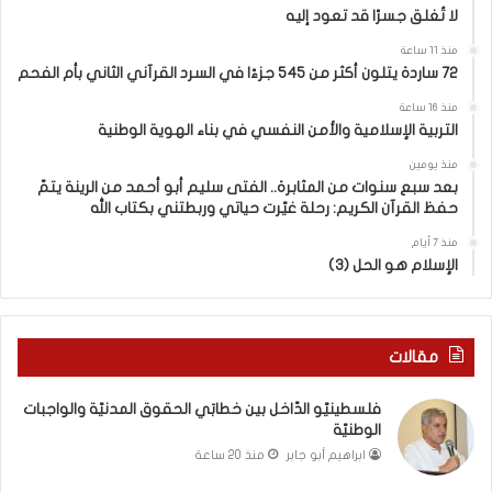
ف
إ
لا تُغلق جسرًا قد تعود إليه
ر
ل
ا
ي
منذ 11 ساعة
ح
ه
72 ساردة يتلون أكثر من 545 جزءًا في السرد القرآني الثاني بأم الفحم
:
منذ 16 ساعة
ا
التربية الإسلامية والأمن النفسي في بناء الهوية الوطنية
ل
و
منذ يومين
ع
بعد سبع سنوات من المثابرة.. الفتى سليم أبو أحمد من الرينة يتمّ
حفظ القرآن الكريم: رحلة غيّرت حياتي وربطتني بكتاب الله
ي
و
منذ 7 أيام
ا
الإسلام هو الحل (3)
ل
د
ع
م
مقالات
ا
ل
فلسطينيّو الدّاخل بين خطابَي الحقوق المدنيّة والواجبات
أ
الوطنيّة
س
ابراهيم أبو جابر
منذ 20 ساعة
ر
ي